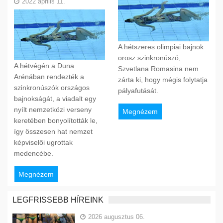
2022 április 11.
A hétszeres olimpiai bajnok
orosz szinkronúszó,
A hétvégén a Duna
Szvetlana Romasina nem
Arénában rendezték a
zárta ki, hogy mégis folytatja
szinkronúszók országos
pályafutását.
bajnokságát, a viadalt egy
nyílt nemzetközi verseny
Megnézem
keretében bonyolították le,
így összesen hat nemzet
képviselői ugrottak
medencébe.
Megnézem
LEGFRISSEBB HÍREINK
2026 augusztus 06.