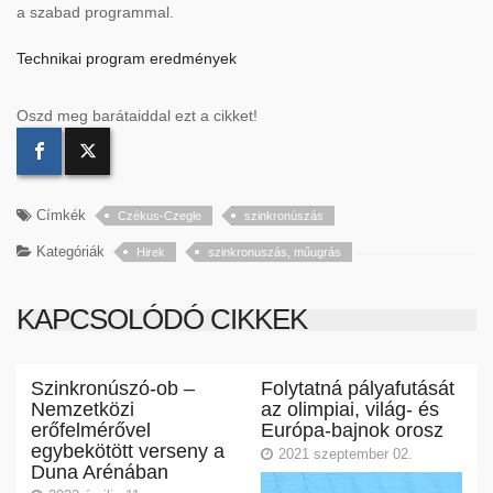
a szabad programmal.
Technikai program eredmények
Oszd meg barátaiddal ezt a cikket!
Címkék
Czékus-Czegle
szinkronúszás
Kategóriák
Hirek
szinkronuszás, műugrás
KAPCSOLÓDÓ CIKKEK
Szinkronúszó-ob –
Folytatná pályafutását
Nemzetközi
az olimpiai, világ- és
erőfelmérővel
Európa-bajnok orosz
egybekötött verseny a
2021 szeptember 02.
Duna Arénában