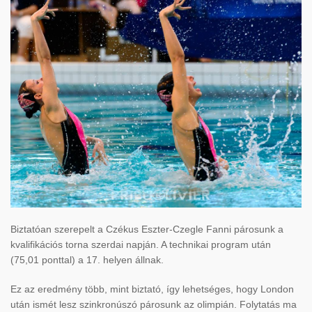
Biztatóan szerepelt a Czékus Eszter-Czegle Fanni párosunk a
kvalifikációs torna szerdai napján. A technikai program után
(75,01 ponttal) a 17. helyen állnak.
Ez az eredmény több, mint biztató, így lehetséges, hogy London
után ismét lesz szinkronúszó párosunk az olimpián. Folytatás ma