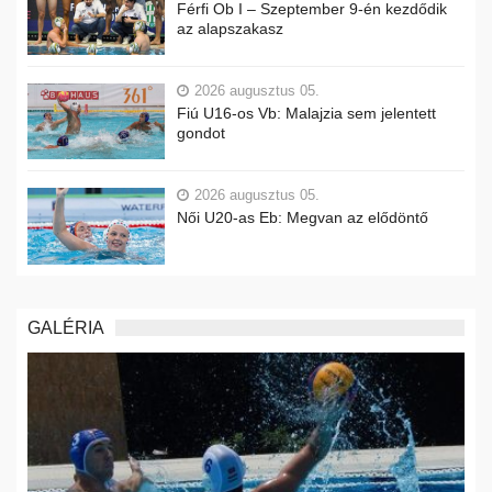
Férfi Ob I – Szeptember 9-én kezdődik
az alapszakasz
2026 augusztus 05.
Fiú U16-os Vb: Malajzia sem jelentett
gondot
2026 augusztus 05.
Női U20-as Eb: Megvan az elődöntő
GALÉRIA