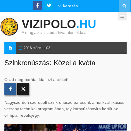
VIZIPOLO
.HU
A magyar vízilabda hivatalos oldala…
2016 március 03.
Szinkronúszás: Közel a kvóta
Oszd meg barátaiddal ezt a cikket!
Nagyszerűen szerepelt szinkronúszó párosunk a riói kvalifikációs
verseny technikai programjában, így karnyújtásnyira került az
olimpiai repülőjegy.