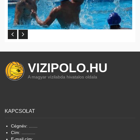
VIZIPOLO.HU
A magyar vízilabda hivatalos oldala
KAPCSOLAT
Cégnév: .......
Cím: ...........
E-mail cím: .......