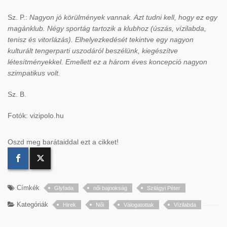
Sz. P.:
Nagyon jó körülmények vannak. Azt tudni kell, hogy ez egy
magánklub. Négy sportág tartozik a klubhoz (úszás, vízilabda,
tenisz és vitorlázás). Elhelyezkedését tekintve egy nagyon
kulturált tengerparti uszodáról beszélünk, kiegészítve
létesítményekkel. Emellett ez a három éves koncepció nagyon
szimpatikus volt.
Sz. B.
Fotók: vizipolo.hu
Oszd meg barátaiddal ezt a cikket!
Címkék
Glyfada
női bajnokság
Szilágyi Péter
Kategóriák
Hirek
Női
Válogatottak
Vízilabda