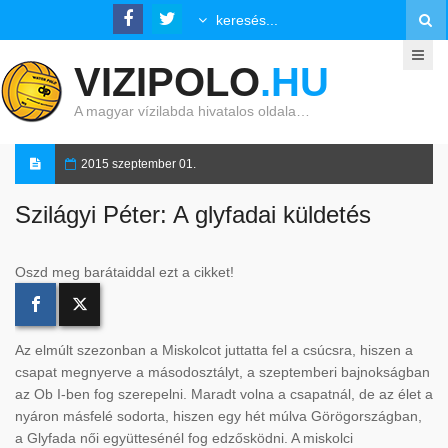
VIZIPOLO
.HU
A magyar vízilabda hivatalos oldala…
2015 szeptember 01.
Szilágyi Péter: A glyfadai küldetés
Oszd meg barátaiddal ezt a cikket!
Az elmúlt szezonban a Miskolcot juttatta fel a csúcsra, hiszen a
csapat megnyerve a másodosztályt, a szeptemberi bajnokságban
az Ob I-ben fog szerepelni. Maradt volna a csapatnál, de az élet a
nyáron másfelé sodorta, hiszen egy hét múlva Görögországban,
a Glyfada női együttesénél fog edzősködni. A miskolci