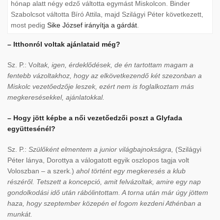
hónap alatt négy edző váltotta egymást Miskolcon. Binder
Szabolcsot váltotta Bíró Attila, majd Szilágyi Péter következett,
most pedig
Sike József irányítja a gárdát
.
– Itthonról voltak ajánlataid még?
Sz. P.: V
oltak, igen, érdeklődések, de én tartottam magam a
fentebb vázoltakhoz, hogy az elkövetkezendő két szezonban a
Miskolc vezetőedzője leszek, ezért nem is foglalkoztam más
megkeresésekkel, ajánlatokkal.
– Hogy jött képbe a női vezetőedzői poszt a Glyfada
együttesénél?
Sz. P.:
Szülőként elmentem a junior világbajnokságra,
(Szilágyi
Péter lánya, Dorottya a válogatott egyik oszlopos tagja volt
Voloszban – a szerk.)
ahol történt egy megkeresés a klub
részéről. Tetszett a koncepció, amit felvázoltak, amire egy nap
gondolkodási idő után rábólintottam. A torna után már úgy jöttem
haza, hogy szeptember közepén el fogom kezdeni Athénban a
munkát.