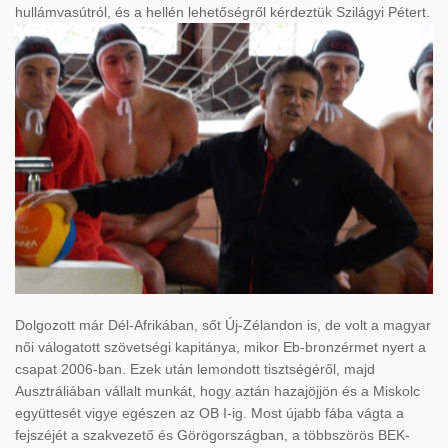
hullámvasútról, és a hellén lehetőségről kérdeztük Szilágyi Pétert.
Dolgozott már Dél-Afrikában, sőt Új-Zélandon is, de volt a magyar
női válogatott szövetségi kapitánya, mikor Eb-bronzérmet nyert a
csapat 2006-ban. Ezek után lemondott tisztségéről, majd
Ausztráliában vállalt munkát, hogy aztán hazajöjjön és a Miskolc
együttesét vigye egészen az OB I-ig. Most újabb fába vágta a
fejszéjét a szakvezető és Görögországban, a többszörös BEK-