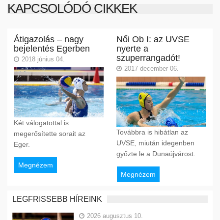
KAPCSOLÓDÓ CIKKEK
Átigazolás – nagy
Női Ob I: az UVSE
bejelentés Egerben
nyerte a
szuperrangadót!
2018 június 04.
2017 december 06.
Két válogatottal is
Továbbra is hibátlan az
megerősítette sorait az
UVSE, miután idegenben
Eger.
győzte le a Dunaújvárost.
Megnézem
Megnézem
LEGFRISSEBB HÍREINK
2026 augusztus 10.