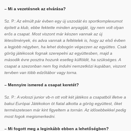
– Mi a vezetésnek az elvárása?
Sz. P.:
Az elmúlt pár évben egy új uszodát és sportkomplexumot
épített a klub, ebbe fektette minden anyagiját, így nem volt olyan
erős a csapat. Most viszont már készen vannak az új
létesítmények, és adva vannak a feltételek is, hogy az első évben
a legjobb négyben, ha lehet dobogón végezzen az együttes. Csak
görög játékosok fognak szerepelni az együttesben, majd a
második évre posztra hozunk esetleg külföldit, ha szükséges. A
csapat a szezonban nem fog indulni nemzetközi kupában, viszont
tervben van több edzőtábor vagy torna.
– Mennyire ismered a csapat keretét?
Sz. P.:
A voloszi junior vb-n ott volt két játékos a csapatból illetve a
bakui Európai Játékokon öt fiatal alkotta a görög együttest, őket
természetesen már kint figyeltem a tornán. Az idősebbekkel pedig
most fogok megismerkedni.
– Mi fogott meg a leginkább ebben a lehetőségben?