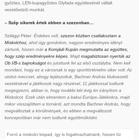
győztes, LEN-kupagyőztes Glyfada együttesénél vállalt
vezetőedzői munkát.
– Szép sikerek értek ebben a szezonban…
Szilágyi Péter:
Érdekes volt,
szezon közben csatlakoztam a
Miskolchoz,
ahol úgy gondolom, nagyon eredményes idényt
zártunk, hiszen már
a Komjádi Kupán megmutatta az együttes,
hogy szép eredményekre képes
. Majd
magabiztosan nyertük az
Ob I/B-s bajnokságot
és jutottunk fel az első osztályba. Nem kell
mondani, hogy ez a városnak is egy sporttörténelmi siker volt. Az
utolsó meccset, ahogy lejátszottuk, Bachner András klubvezető
vezetésével a játékosok nagy részével, 11 játékossal tudtunk
megegyezni, abban is, hogy további két évig én irányítom a
Miskolcot. Ezek után elmentem a bakui Európa-Játékokra, majd
mikor visszajöttem a tornáról, azt mondta Bachner András, hogy
megváltoztak a körülmények, és ebben a megváltozott
koncepcióban már nem tudtunk együttműködni.
Forró a miskolci kispad, így is fogalmazhatnánk, hiszen tíz