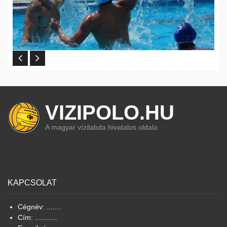
VIZIPOLO.HU
A magyar vízilabda hivatalos oldala
KAPCSOLAT
Cégnév: .......
Cím: ...........