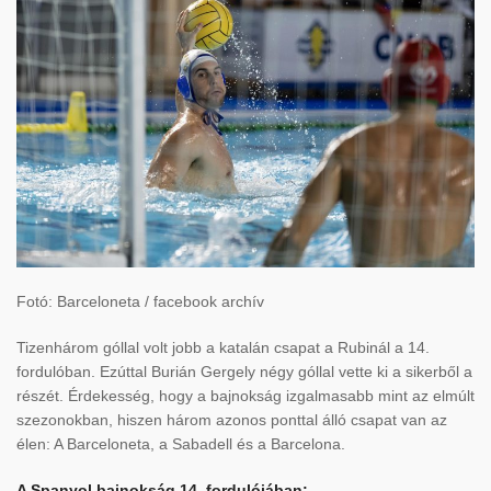
Fotó: Barceloneta / facebook archív
Tizenhárom góllal volt jobb a katalán csapat a Rubinál a 14.
fordulóban. Ezúttal Burián Gergely négy góllal vette ki a sikerből a
részét. Érdekesség, hogy a bajnokság izgalmasabb mint az elmúlt
szezonokban, hiszen három azonos ponttal álló csapat van az
élen: A Barceloneta, a Sabadell és a Barcelona.
A Spanyol bajnokság 14. fordulójában: