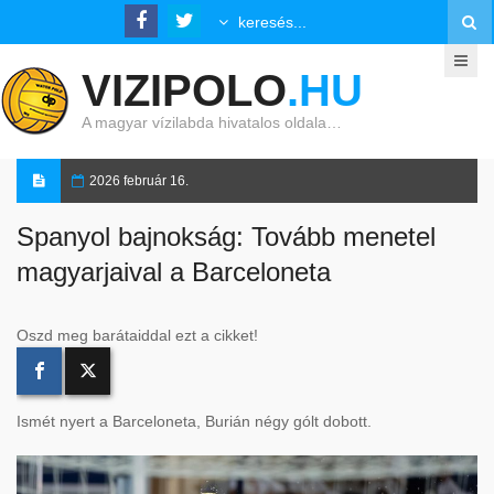
VIZIPOLO
.HU
A magyar vízilabda hivatalos oldala…
2026 február 16.
Spanyol bajnokság: Tovább menetel
magyarjaival a Barceloneta
Oszd meg barátaiddal ezt a cikket!
Ismét nyert a Barceloneta, Burián négy gólt dobott.