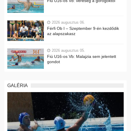
Fiú U16-os Vb: vereség a görögöktől
2026 augusztus 06.
Férfi Ob I – Szeptember 9-én kezdődik
az alapszakasz
2026 augusztus 05.
Fiú U16-os Vb: Malajzia sem jelentett
gondot
GALÉRIA