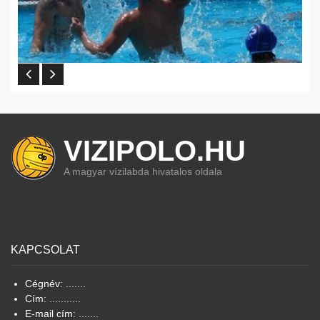
VIZIPOLO.HU
A magyar vízilabda hivatalos oldala
KAPCSOLAT
Cégnév: .......
Cím: ...........
E-mail cím: .......