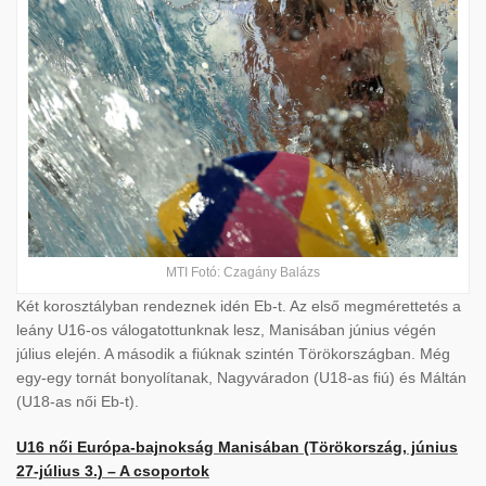
MTI Fotó: Czagány Balázs
Két korosztályban rendeznek idén Eb-t. Az első megmérettetés a
leány U16-os válogatottunknak lesz, Manisában június végén
július elején. A második a fiúknak szintén Törökországban. Még
egy-egy tornát bonyolítanak, Nagyváradon (U18-as fiú) és Máltán
(U18-as női Eb-t).
U16 női Európa-bajnokság Manisában (Törökország, június
27-július 3.) – A csoportok