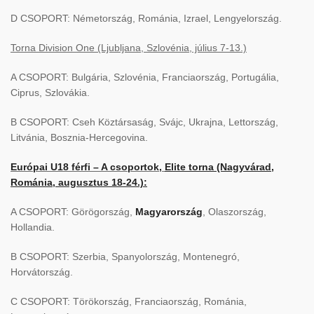
D CSOPORT: Németország, Románia, Izrael, Lengyelország.
Torna Division One (Ljubljana, Szlovénia, július 7-13.)
A CSOPORT: Bulgária, Szlovénia, Franciaország, Portugália,
Ciprus, Szlovákia.
B CSOPORT: Cseh Köztársaság, Svájc, Ukrajna, Lettország,
Litvánia, Bosznia-Hercegovina.
Európai U18 férfi – A csoportok,
Elite torna (Nagyvárad,
Románia, augusztus 18-24.):
A CSOPORT: Görögország,
Magyarország
, Olaszország,
Hollandia.
B CSOPORT: Szerbia, Spanyolország, Montenegró,
Horvátország.
C CSOPORT: Törökország, Franciaország, Románia,