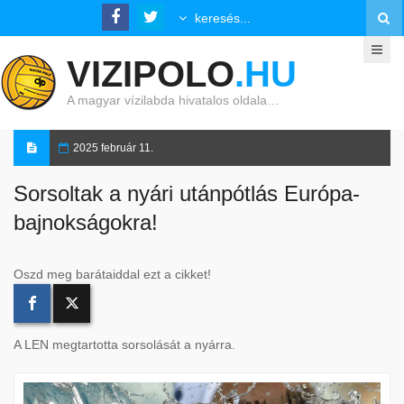
VIZIPOLO
.HU
A magyar vízilabda hivatalos oldala…
2025 február 11.
Sorsoltak a nyári utánpótlás Európa-
bajnokságokra!
Oszd meg barátaiddal ezt a cikket!
A LEN megtartotta sorsolását a nyárra.