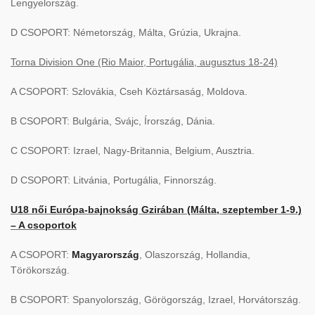
Lengyelország.
D CSOPORT: Németország, Málta, Grúzia, Ukrajna.
Torna Division One (Rio Maior, Portugália, augusztus 18-24)
A CSOPORT: Szlovákia, Cseh Köztársaság, Moldova.
B CSOPORT: Bulgária, Svájc, Írország, Dánia.
C CSOPORT: Izrael, Nagy-Britannia, Belgium, Ausztria.
D CSOPORT: Litvánia, Portugália, Finnország.
U18 női Európa-bajnokság Gzirában (Málta, szeptember 1-9.)
– A csoportok
A CSOPORT:
Magyarország
, Olaszország, Hollandia,
Törökország.
B CSOPORT: Spanyolország, Görögország, Izrael, Horvátország.