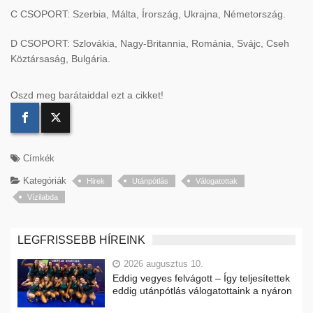
C CSOPORT: Szerbia, Málta, Írország, Ukrajna, Németország.
D CSOPORT: Szlovákia, Nagy-Britannia, Románia, Svájc, Cseh
Köztársaság, Bulgária.
Oszd meg barátaiddal ezt a cikket!
Címkék
Kategóriák
Hirek
Utánpótlás
Válogatottak
Vízilabda
LEGFRISSEBB HÍREINK
2026 augusztus 10.
Eddig vegyes felvágott – Így teljesítettek
eddig utánpótlás válogatottaink a nyáron