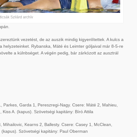
icsák Szilárd archív
upán.
zereztünk vezetést, de az auszik mindig kigyenlítettek. A kulcs a
a helyzeteinket. Rybanska, Máté és Leimter góljaival már 8-5-re
övelte a külnbséget. A végén pedig, bár zárkózott az ausztrál
i 1, Parkes, Garda 1, Pereszregi-Nagy. Csere: Máté 2, Mahieu,
Kiss A. (kapus). Szövetségi kapitány: Bíró Attila
, Mihailovic, Kearns 2, Ballesty. Csere: Casey 1, McClean,
n (kapus). Szövetségi kapitány: Paul Oberman