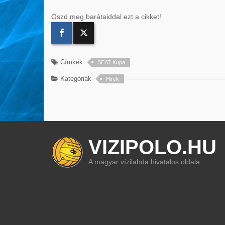
Oszd meg barátaiddal ezt a cikket!
Címkék
SEAT Kupa
Kategóriák
Hirek
VIZIPOLO.HU
A magyar vízilabda hivatalos oldala