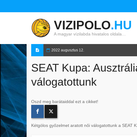
VIZIPOLO
.HU
A magyar vízilabda hivatalos oldala…
2022 augusztus 12.
SEAT Kupa: Ausztráliá
válogatottunk
Oszd meg barátaiddal ezt a cikket!
Kétgólos győzelmet aratott női válogatottunk a SEAT K