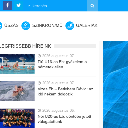
ÚSZÁS
SZINKRON/MŰ
GALÉRIÁK
LEGFRISSEBB HÍREINK
2026 augusztus 07.
Fiú U16-os Eb: győzelem a
németek ellen
2026 augusztus 07.
Vizes Eb – Betlehem Dávid: az
idő nekem dolgozik
2026 augusztus 06.
Női U20-as Eb: döntőbe jutott
válogatottunk