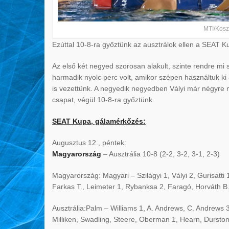
MTI/Koszt
Ezúttal 10-8-ra győztünk az ausztrálok ellen a SEAT K
Az első két negyed szorosan alakult, szinte rendre mi s
harmadik nyolc perc volt, amikor szépen használtuk ki 
is vezettünk. A negyedik negyedben Vályi már négyre n
csapat, végül 10-8-ra győztünk.
SEAT Kupa, gálamérkőzés:
Augusztus 12., péntek:
Magyarország
– Ausztrália 10-8 (2-2, 3-2, 3-1, 2-3)
Magyarország: Magyari – Szilágyi 1, Vályi 2, Gurisatt
Farkas T., Leimeter 1, Rybanksa 2, Faragó, Horváth B., 
Ausztrália:Palm – Williams 1, A. Andrews, C. Andrews 3
Milliken, Swadling, Steere, Oberman 1, Hearn, Dursto