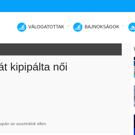
VÁLOGATOTTAK
BAJNOKSÁGOK
t kipipálta női
upán az ausztrálok ellen.