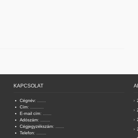
KAPCSOLAT
A
Cégnév: .......
Cím: ...........
E-mail cím: .......
Adószám: ........
Cégjegyzékszám: .......
Telefon: ........