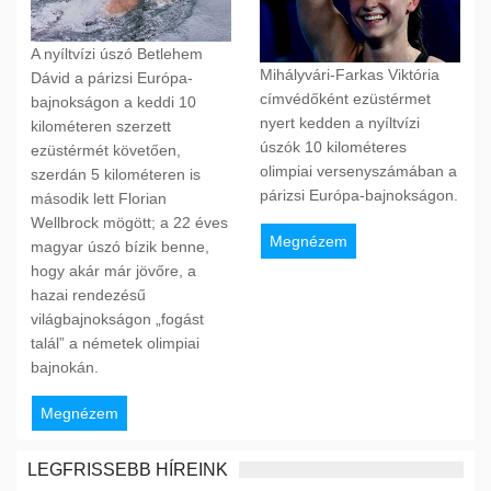
A nyíltvízi úszó Betlehem
Mihályvári-Farkas Viktória
Dávid a párizsi Európa-
címvédőként ezüstérmet
bajnokságon a keddi 10
nyert kedden a nyíltvízi
kilométeren szerzett
úszók 10 kilométeres
ezüstérmét követően,
olimpiai versenyszámában a
szerdán 5 kilométeren is
párizsi Európa-bajnokságon.
második lett Florian
Wellbrock mögött; a 22 éves
Megnézem
magyar úszó bízik benne,
hogy akár már jövőre, a
hazai rendezésű
világbajnokságon „fogást
talál” a németek olimpiai
bajnokán.
Megnézem
LEGFRISSEBB HÍREINK