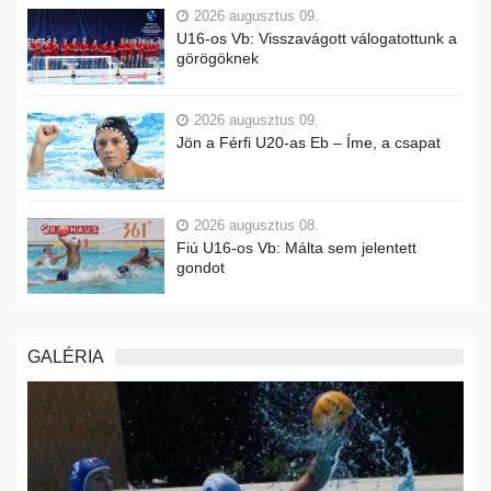
2026 augusztus 09.
U16-os Vb: Visszavágott válogatottunk a
görögöknek
2026 augusztus 09.
Jön a Férfi U20-as Eb – Íme, a csapat
2026 augusztus 08.
Fiú U16-os Vb: Málta sem jelentett
gondot
GALÉRIA