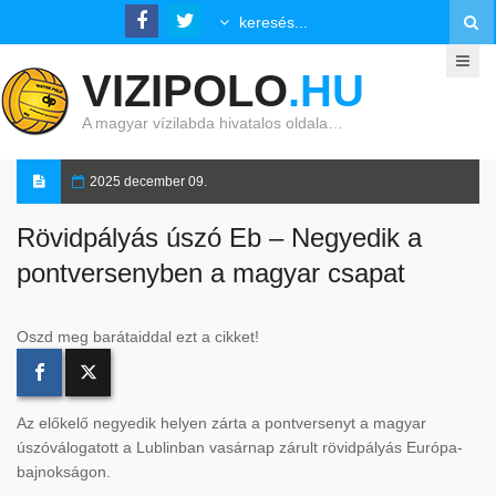
VIZIPOLO
.HU
A magyar vízilabda hivatalos oldala…
2025 december 09.
Rövidpályás úszó Eb – Negyedik a
pontversenyben a magyar csapat
Oszd meg barátaiddal ezt a cikket!
Az előkelő negyedik helyen zárta a pontversenyt a magyar
úszóválogatott a Lublinban vasárnap zárult rövidpályás Európa-
bajnokságon.