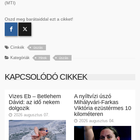
(MTI)
Oszd meg barátaiddal ezt a cikket!
Címkék
úszás
Kategóriák
Hirek
úszás
KAPCSOLÓDÓ CIKKEK
Vizes Eb – Betlehem
A nyíltvízi úszó
Dávid: az idő nekem
Mihályvári-Farkas
dolgozik
Viktória ezüstérmes 10
kilométeren
2026 augusztus 07.
2026 augusztus 04.