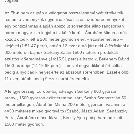
végzett.
Az Eb-n nem csupán a válogatott összteljesítményét értékelték,
hanem a versenyzők egyéni úszásait is és az időeredményeket
egy pontszámítás alapján abszolút sorrendbe állító rangsorban
három magyar is a legjobb tíz közé került: Ábrahám Minna a nők
között ötödik lett a 200 méter gyorson elért – ezüstérmet erő –
idejével (1:51.47 perc), amiért 12 ezer euró járt neki. A férfiaknál a
800 méteren bajnok Sárkány Zalán 1500 méteren produkált
ezüstös időeredménye (14:15.51 perc) a hatodik, Betlehem Dávid
1500-as ideje (14:19.65 perc) – amivel negyedikként ért célba –
pedig a nyolcadik helyet érte az abszolút sorrendben. Ezzel előbbi
11 ezer, utóbbi pedig 9 ezer eurót érdemelt ki.
A lengyelországi Európa-bajnokságon Sárkány 800 gyorson
arany-, 1500 gyorson ezüstéremmel zárt, Szabó Szebasztián 50
méter pillangón, Ábrahám Minna 200 méter gyorson, valamint a
4×50 méteres mixed gyorsváltó (Szabó, Jászó Ádám, Senánszky
Petra, Ábrahám) második volt, Késely Ajna pedig harmadik lett
1500 méter gyorson.