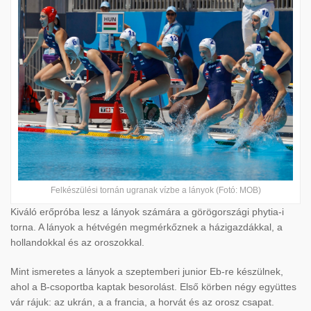
Felkészülési tornán ugranak vízbe a lányok (Fotó: MOB)
Kiváló erőpróba lesz a lányok számára a görögországi phytia-i
torna. A lányok a hétvégén megmérkőznek a házigazdákkal, a
hollandokkal és az oroszokkal.
Mint ismeretes a lányok a szeptemberi junior Eb-re készülnek,
ahol a B-csoportba kaptak besorolást. Első körben négy együttes
vár rájuk: az ukrán, a a francia, a horvát és az orosz csapat.