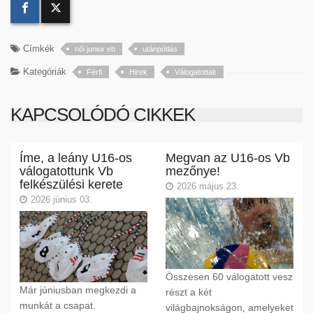
Címkék
női junior eb
utánpótlás
Kategóriák
Férfi
Hirek
Válogatottak
KAPCSOLÓDÓ CIKKEK
Íme, a leány U16-os
Megvan az U16-os Vb
válogatottunk Vb
mezőnye!
felkészülési kerete
2026 május 23.
2026 június 03.
Összesen 60 válogatott vesz
Már júniusban megkezdi a
részt a két
munkát a csapat.
világbajnokságon, amelyeket