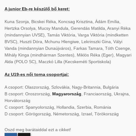
A junior Eb-re készülő bő keret:
Kuna Szonja, Bicskei Réka, Koncsag Krisztina, Ádám Emília,
Hertzka Orsolya, Mucsy Mandula, Gerendás Matilda, Aranyi Réka
(mindannyian UVSE), Tamás Viktória, Varga Viktória (mindketten
BVSC), Huszti Dóra, Mchunu Hlengiwe, Lekrinszki Gina, Vályi
Vanda (mindannyian Dunaújváros), Farkas Tamara, Tóth Csenge,
Mihály Kinga (mindhárman Szentes), Miklós Réka (Eger), Magyari
Alda (POLO SC), Maczkó Lilla (Kecskeméti Sportiskola)
Az U19-es női torna csoportjai:
A csoport: Olaszország, Szlovákia, Nagy-Britannia, Bulgária
B csoport: Oroszország,
Magyarország
, Franciaország, Ukrajna,
Horvátország
C csoport: Spanyolország, Hollandia, Szerbia, Románia
D csoport: Görögország, Németország, Izrael, Törökország
Oszd meg barátaiddal ezt a cikket!