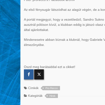
Az első fénysugár látszódhat az alagút végén, de a k
A portál megjegyzi, hogy a vezetőedző, Sandro Sukno 
ausztrál pólóson kívül, a klubban eddig is játszó olasz
által ajánlottakat.
Mindenesetre abban bíznak a klubnál, hogy Gabriele Vo
élmezőnyébe.
Oszd meg barátaiddal ezt a cikket!
Címkék
Pro Recco
Kategóriák
Hirek