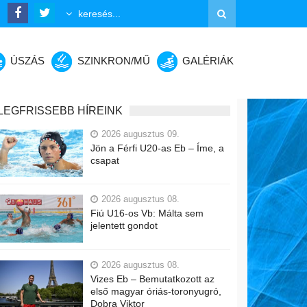
ÚSZÁS
SZINKRON/MŰ
GALÉRIÁK
LEGFRISSEBB HÍREINK
2026 augusztus 09.
Jön a Férfi U20-as Eb – Íme, a
csapat
2026 augusztus 08.
Fiú U16-os Vb: Málta sem
jelentett gondot
2026 augusztus 08.
Vizes Eb – Bemutatkozott az
első magyar óriás-toronyugró,
Dobra Viktor