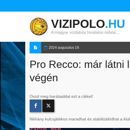
VIZIPOLO
.HU
A magyar vízilabda hivatalos oldala…
2024 augusztus 19.
Pro Recco: már látni l
végén
Oszd meg barátaiddal ezt a cikket!
Néhány kulcsjátékos maradhat és stabilizálódhat a klub