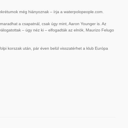
onkrétumok még hiányoznak – írja a waterpolopeople.com.
maradhat a csapatnál, csak úgy mint, Aaron Younger is. Az
 válogatottak – úgy néz ki – elfogadták az elnök, Maurizo Felugo
lpi korszak után, pár éven belül visszatérhet a klub Európa