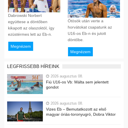
Dabrowski Norbert
Ötösök után verte a
együttese a döntőben
horvátokat csapatunk az
kikapott az olaszoktól, így
U16-os Eb-n és jutott
ezüstérmes lett az Eb-n.
döntőbe.
Megnézem
Megnézem
LEGFRISSEBB HÍREINK
2026 augusztus 08.
Fiú U16-os Vb: Málta sem jelentett
gondot
2026 augusztus 08.
Vizes Eb – Bemutatkozott az első
magyar óriás-toronyugró, Dobra Viktor