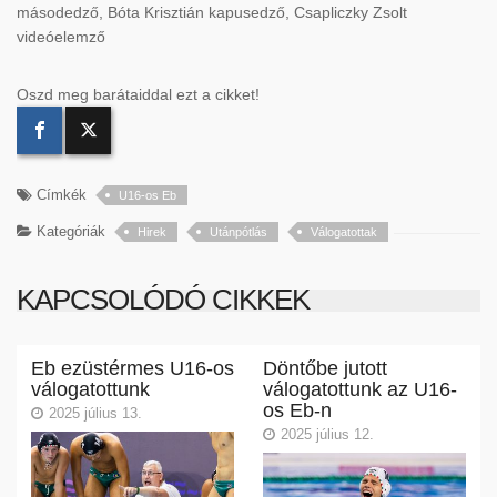
másodedző, Bóta Krisztián kapusedző, Csapliczky Zsolt
videóelemző
Oszd meg barátaiddal ezt a cikket!
Címkék
U16-os Eb
Kategóriák
Hirek
Utánpótlás
Válogatottak
KAPCSOLÓDÓ CIKKEK
Eb ezüstérmes U16-os
Döntőbe jutott
válogatottunk
válogatottunk az U16-
os Eb-n
2025 július 13.
2025 július 12.