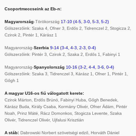
Csoportmeccseink az Eb-n:
Magyarország
-Törökország
17-10 (4-5, 3-0, 5-3, 5-2)
Gólszerzőink: Szaka 4, Ofner 3, Erdős 2, Tidrenczel 2, Stogicza 2,
Czirok 2, Pintér 1, Kárász 1
Magyarország-
Szerbia
9-14 (3-4, 4-3, 2-3, 0-4)
Gólszerzőink: Pintér 3, Czirok 2, Szaka 2, Erdős 1, Fabinyi 1
Magyarország-
Spanyolország
10-16 (3-2, 4-4, 3-6, 0-4)
Gólszerzőink: Szaka 3, Tidrenczel 3, Kárász 1, Ofner 1, Pintér 1,
Gőgh 1
A magyar U16-os fiú válogatott kerete:
Czirok Márton, Erdős Brúnó, Fabinyi Huba, Gőgh Benedek,
Kárász Buda, Király Csaba, Kormány Olivér, Ofner Ádám, Pintér
Noah, Prinz Máté, Rácz Domonkos, Stogicza Levente, Szaka
Olivér, Tidrenczel Olivér, Ujfalusi Krisztián
A stáb:
Dabrowski Norbert szövetségi edző, Horváth Dániel