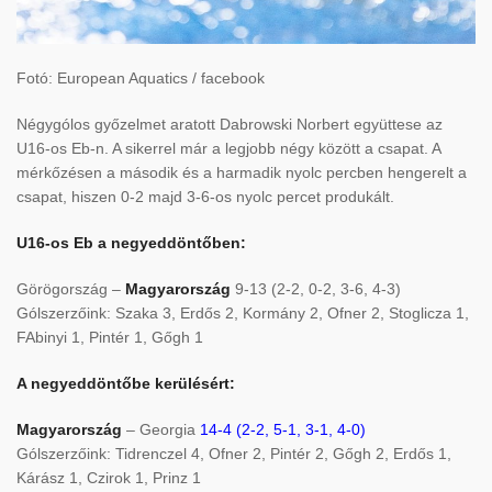
Fotó: European Aquatics / facebook
Négygólos győzelmet aratott Dabrowski Norbert együttese az
U16-os Eb-n. A sikerrel már a legjobb négy között a csapat. A
mérkőzésen a második és a harmadik nyolc percben hengerelt a
csapat, hiszen 0-2 majd 3-6-os nyolc percet produkált.
U16-os Eb a negyeddöntőben:
Görögország –
Magyarország
9-13 (2-2, 0-2, 3-6, 4-3)
Gólszerzőink: Szaka 3, Erdős 2, Kormány 2, Ofner 2, Stoglicza 1,
FAbinyi 1, Pintér 1, Gőgh 1
A negyeddöntőbe kerülésért:
Magyarország
– Georgia
14-4 (2-2, 5-1, 3-1, 4-0)
Gólszerzőink: Tidrenczel 4, Ofner 2, Pintér 2, Gőgh 2, Erdős 1,
Kárász 1, Czirok 1, Prinz 1