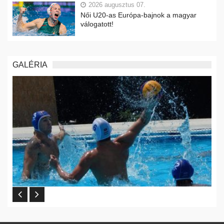
2026 augusztus 07.
Női U20-as Európa-bajnok a magyar
válogatott!
GALÉRIA