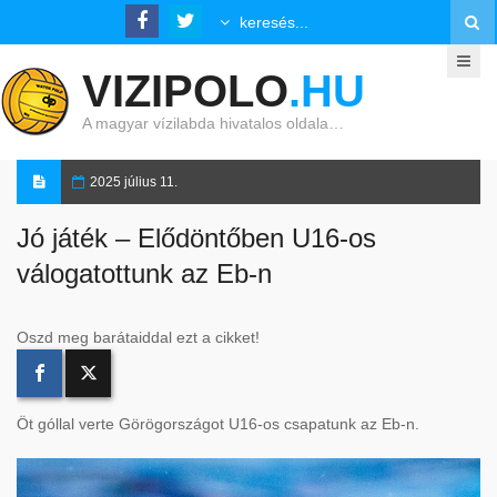
VIZIPOLO
.HU
A magyar vízilabda hivatalos oldala…
2025 július 11.
Jó játék – Elődöntőben U16-os
válogatottunk az Eb-n
Oszd meg barátaiddal ezt a cikket!
Öt góllal verte Görögországot U16-os csapatunk az Eb-n.