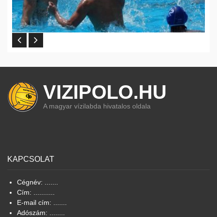
VIZIPOLO.HU
A magyar vízilabda hivatalos oldala
KAPCSOLAT
Cégnév: .......
Cím: ...........
E-mail cím: .......
Adószám: ........