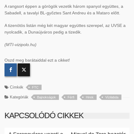
A rangsort éppen a görögök vezetik három spanyol együttes, a
Sabadell, a tavalyi BL-győztes Sant Andreu és a Mataro előtt.
A tizenötös listán még két magyar együttes szerepel, az UVSE a
nyolcadik, a Dunaújváros pedig a tizedik.
(MTI-vizipolo.hu)
Oszd meg barátaiddal ezt a cikket!
Címkék
FTC
Kategóriák
Bajnokságok
Férfi
Hirek
Vízilabda
KAPCSOLÓDÓ CIKKEK