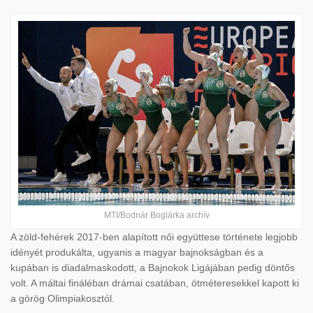
MTI/Bodnár Boglárka archív
A zöld-fehérek 2017-ben alapított női együttese története legjobb
idényét produkálta, ugyanis a magyar bajnokságban és a
kupában is diadalmaskodott, a Bajnokok Ligájában pedig döntős
volt. A máltai fináléban drámai csatában, ötméteresekkel kapott ki
a görög Olimpiakosztól.