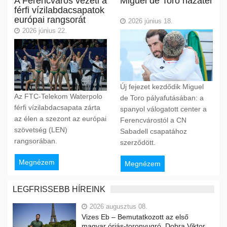
A Ferencváros vezeti a
Miguel de Toro hazatér
férfi vízilabdacsapatok
európai rangsorát
2026 június 18.
2026 június 22.
Új fejezet kezdődik Miguel
Az FTC-Telekom Waterpolo
de Toro pályafutásában: a
férfi vízilabdacsapata zárta
spanyol válogatott center a
az élen a szezont az európai
Ferencvárostól a CN
szövetség (LEN)
Sabadell csapatához
rangsorában.
szerződött.
Megnézem
Megnézem
LEGFRISSEBB HÍREINK
2026 augusztus 08.
Vizes Eb – Bemutatkozott az első
magyar óriás-toronyugró, Dobra Viktor