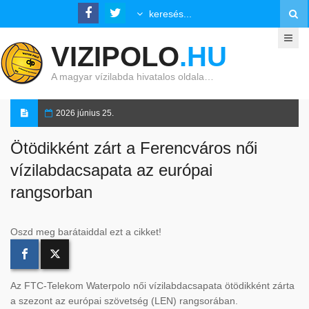
VIZIPOLO
.HU
A magyar vízilabda hivatalos oldala…
2026 június 25.
Ötödikként zárt a Ferencváros női
vízilabdacsapata az európai
rangsorban
Oszd meg barátaiddal ezt a cikket!
Az FTC-Telekom Waterpolo női vízilabdacsapata ötödikként zárta
a szezont az európai szövetség (LEN) rangsorában.