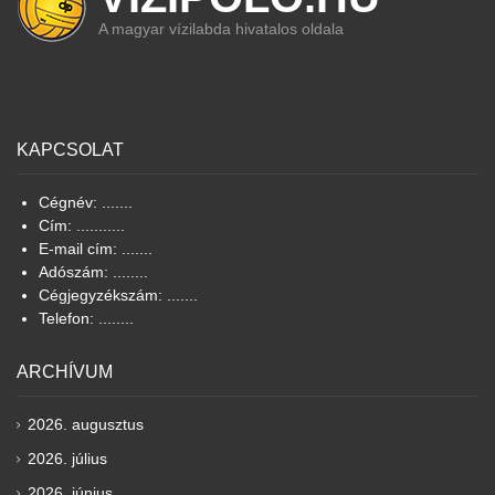
A magyar vízilabda hivatalos oldala
KAPCSOLAT
Cégnév: .......
Cím: ...........
E-mail cím: .......
Adószám: ........
Cégjegyzékszám: .......
Telefon: ........
ARCHÍVUM
2026. augusztus
2026. július
2026. június