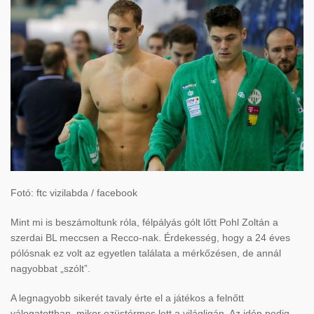
Fotó: ftc vizilabda / facebook
Mint mi is beszámoltunk róla, félpályás gólt lőtt Pohl Zoltán a
szerdai BL meccsen a Recco-nak. Érdekesség, hogy a 24 éves
pólósnak ez volt az egyetlen találata a mérkőzésen, de annál
nagyobbat „szólt”.
A legnagyobb sikerét tavaly érte el a játékos a felnőtt
válogatottban, mikor ezüstérmes lett a világligán. Az idén pedig