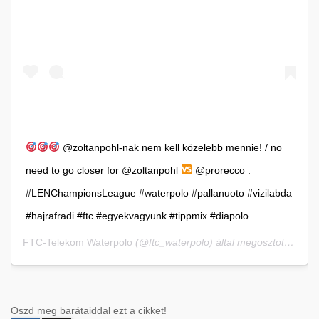
@zoltanpohl-nak nem kell közelebb mennie! / no
need to go closer for @zoltanpohl
@prorecco .
#LENChampionsLeague #waterpolo #pallanuoto #vizilabda
#hajrafradi #ftc #egyekvagyunk #tippmix #diapolo
FTC-Telekom Waterpolo
(@ftc_waterpolo) által megosztott bejegyzés,
Oszd meg barátaiddal ezt a cikket!