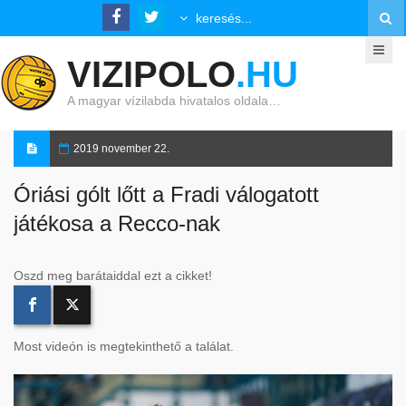
VIZIPOLO
.HU
A magyar vízilabda hivatalos oldala…
2019 november 22.
Óriási gólt lőtt a Fradi válogatott
játékosa a Recco-nak
Oszd meg barátaiddal ezt a cikket!
Most videón is megtekinthető a találat.