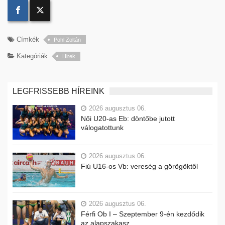
Címkék
Pohl Zoltán
Kategóriák
Hirek
LEGFRISSEBB HÍREINK
2026 augusztus 06.
Női U20-as Eb: döntőbe jutott
válogatottunk
2026 augusztus 06.
Fiú U16-os Vb: vereség a görögöktől
2026 augusztus 06.
Férfi Ob I – Szeptember 9-én kezdődik
az alapszakasz