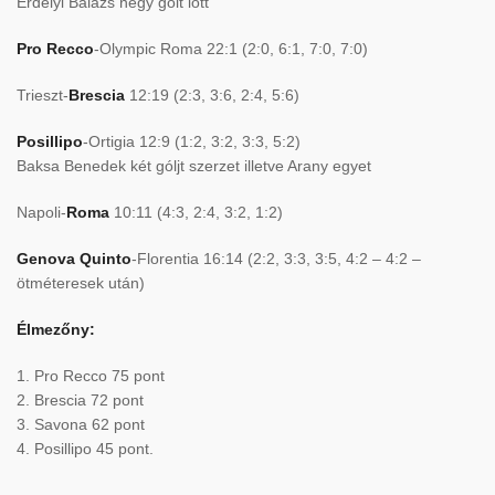
Erdélyi Balázs négy gólt lőtt
Pro Recco
-Olympic Roma 22:1 (2:0, 6:1, 7:0, 7:0)
Trieszt-
Brescia
12:19 (2:3, 3:6, 2:4, 5:6)
Posillipo
-Ortigia 12:9 (1:2, 3:2, 3:3, 5:2)
Baksa Benedek két góljt szerzet illetve Arany egyet
Napoli-
Roma
10:11 (4:3, 2:4, 3:2, 1:2)
Genova Quinto
-Florentia 16:14 (2:2, 3:3, 3:5, 4:2 – 4:2 –
ötméteresek után)
Élmezőny:
1. Pro Recco 75 pont
2. Brescia 72 pont
3. Savona 62 pont
4. Posillipo 45 pont.