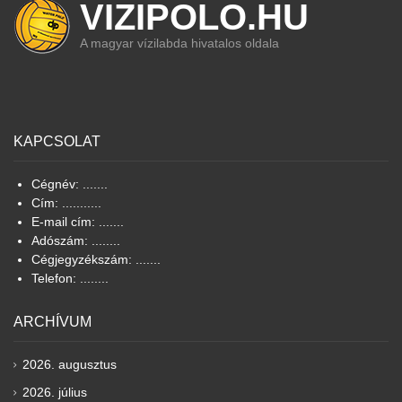
VIZIPOLO.HU
A magyar vízilabda hivatalos oldala
KAPCSOLAT
Cégnév: .......
Cím: ...........
E-mail cím: .......
Adószám: ........
Cégjegyzékszám: .......
Telefon: ........
ARCHÍVUM
2026. augusztus
2026. július