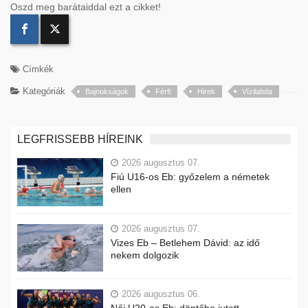
Oszd meg barátaiddal ezt a cikket!
Címkék
Kategóriák
Bajnokságok
Férfi
Hirek
Vízilabda
LEGFRISSEBB HÍREINK
2026 augusztus 07.
Fiú U16-os Eb: győzelem a németek
ellen
2026 augusztus 07.
Vizes Eb – Betlehem Dávid: az idő
nekem dolgozik
2026 augusztus 06.