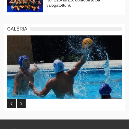
Női U20-as Eb: döntőbe jutott
válogatottunk
GALÉRIA