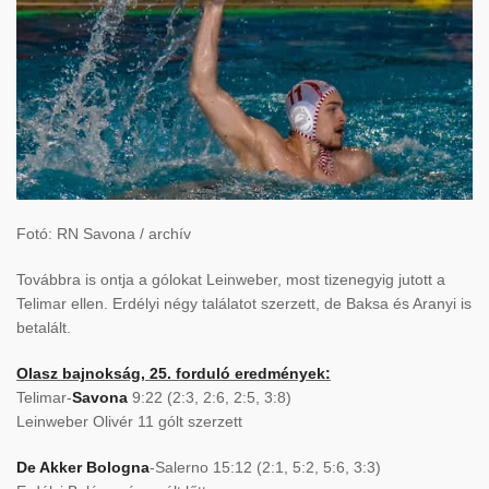
Fotó: RN Savona / archív
Továbbra is ontja a gólokat Leinweber, most tizenegyig jutott a
Telimar ellen. Erdélyi négy találatot szerzett, de Baksa és Aranyi is
betalált.
Olasz bajnokság, 25. forduló eredmények:
Telimar-
Savona
9:22 (2:3, 2:6, 2:5, 3:8)
Leinweber Olivér 11 gólt szerzett
De Akker Bologna
-Salerno 15:12 (2:1, 5:2, 5:6, 3:3)