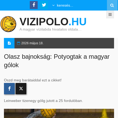
VIZIPOLO
.HU
A magyar vízilabda hivatalos oldala…
2026 május 18.
Olasz bajnokság: Potyogtak a magyar
gólok
Oszd meg barátaiddal ezt a cikket!
Leinweber tizenegy gólig jutott a 25 fordulóban.