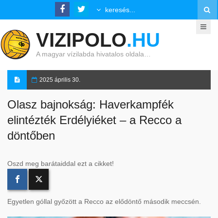
VIZIPOLO
.HU
A magyar vízilabda hivatalos oldala…
2025 április 30.
Olasz bajnokság: Haverkampfék
elintézték Erdélyiéket – a Recco a
döntőben
Oszd meg barátaiddal ezt a cikket!
Egyetlen góllal győzött a Recco az elődöntő második meccsén.