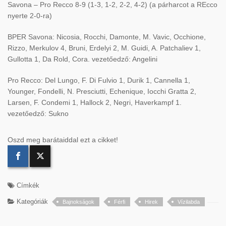
Savona – Pro Recco 8-9 (1-3, 1-2, 2-2, 4-2) (a párharcot a REcco
nyerte 2-0-ra)
BPER Savona: Nicosia, Rocchi, Damonte, M. Vavic, Occhione,
Rizzo, Merkulov 4, Bruni, Erdelyi 2, M. Guidi, A. Patchaliev 1,
Gullotta 1, Da Rold, Cora. vezetőedző: Angelini
Pro Recco: Del Lungo, F. Di Fulvio 1, Durik 1, Cannella 1,
Younger, Fondelli, N. Presciutti, Echenique, Iocchi Gratta 2,
Larsen, F. Condemi 1, Hallock 2, Negri, Haverkampf 1.
vezetőedző: Sukno
Oszd meg barátaiddal ezt a cikket!
Címkék
Kategóriák
Bajnokságok
Férfi
Hirek
Vízilabda