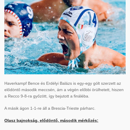
Haverkampf Bence és Erdélyi Balázs is egy-egy gólt szerzett az
elődöntő második meccsén, ám a végén előbbi örülhetett, hiszen
a Recco 9-8-ra győzött, így bejutott a fináléba.
A másik ágon 1-1-re áll a Brescia-Trieste párharc.
Olasz bajnokság, elődöntő, második mérkőzés: