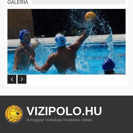
GALÉRIA
VIZIPOLO.HU
A magyar vízilabda hivatalos oldala