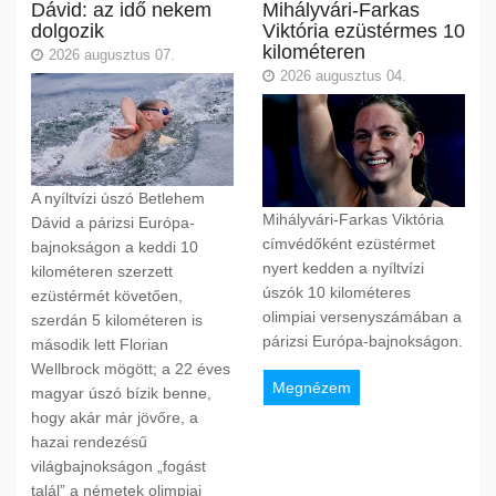
Dávid: az idő nekem
Mihályvári-Farkas
dolgozik
Viktória ezüstérmes 10
kilométeren
2026 augusztus 07.
2026 augusztus 04.
A nyíltvízi úszó Betlehem
Mihályvári-Farkas Viktória
Dávid a párizsi Európa-
címvédőként ezüstérmet
bajnokságon a keddi 10
nyert kedden a nyíltvízi
kilométeren szerzett
úszók 10 kilométeres
ezüstérmét követően,
olimpiai versenyszámában a
szerdán 5 kilométeren is
párizsi Európa-bajnokságon.
második lett Florian
Wellbrock mögött; a 22 éves
Megnézem
magyar úszó bízik benne,
hogy akár már jövőre, a
hazai rendezésű
világbajnokságon „fogást
talál” a németek olimpiai