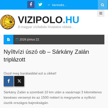
VIZIPOLO
.HU
A magyar vízilabda hivatalos oldala…
2026 június 22.
Nyíltvízi úszó ob – Sárkány Zalán
triplázott
Oszd meg barátaiddal ezt a cikket!
Sárkány Zalán a szombati 10 km után a vasárnapi 3 kilométeres
kieséses versenyt és az 1500 métert is megnyerte a nyíltvízi
úszók országos bajnokságán.