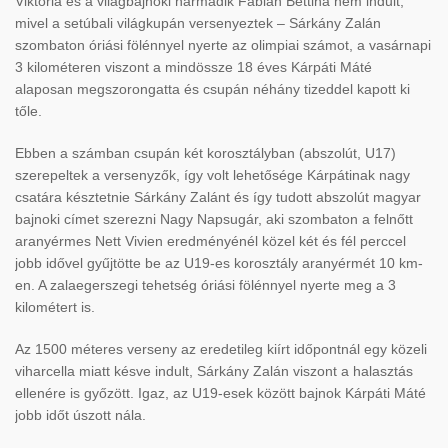
Viktória és a világbajnoki harmadik Fábián Bettina nem indult,
mivel a setúbali világkupán versenyeztek – Sárkány Zalán
szombaton óriási fölénnyel nyerte az olimpiai számot, a vasárnapi
3 kilométeren viszont a mindössze 18 éves Kárpáti Máté
alaposan megszorongatta és csupán néhány tizeddel kapott ki
tőle.
Ebben a számban csupán két korosztályban (abszolút, U17)
szerepeltek a versenyzők, így volt lehetősége Kárpátinak nagy
csatára késztetnie Sárkány Zalánt és így tudott abszolút magyar
bajnoki címet szerezni Nagy Napsugár, aki szombaton a felnőtt
aranyérmes Nett Vivien eredményénél közel két és fél perccel
jobb idővel gyűjtötte be az U19-es korosztály aranyérmét 10 km-
en. A zalaegerszegi tehetség óriási fölénnyel nyerte meg a 3
kilométert is.
Az 1500 méteres verseny az eredetileg kiírt időpontnál egy közeli
viharcella miatt késve indult, Sárkány Zalán viszont a halasztás
ellenére is győzött. Igaz, az U19-esek között bajnok Kárpáti Máté
jobb időt úszott nála.