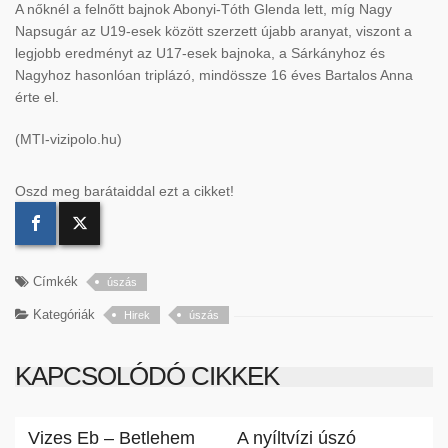
A nőknél a felnőtt bajnok Abonyi-Tóth Glenda lett, míg Nagy
Napsugár az U19-esek között szerzett újabb aranyat, viszont a
legjobb eredményt az U17-esek bajnoka, a Sárkányhoz és
Nagyhoz hasonlóan triplázó, mindössze 16 éves Bartalos Anna
érte el.
(MTI-vizipolo.hu)
Oszd meg barátaiddal ezt a cikket!
Címkék
úszás
Kategóriák
Hirek
úszás
KAPCSOLÓDÓ CIKKEK
Vizes Eb – Betlehem
A nyíltvízi úszó