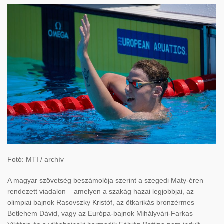
Fotó: MTI / archív
A magyar szövetség beszámolója szerint a szegedi Maty-éren
rendezett viadalon – amelyen a szakág hazai legjobbjai, az
olimpiai bajnok Rasovszky Kristóf, az ötkarikás bronzérmes
Betlehem Dávid, vagy az Európa-bajnok Mihályvári-Farkas