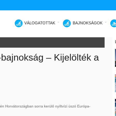
VÁLOGATOTTAK
BAJNOKSÁGOK
-bajnokság – Kijelölték a
n Horvátországban sorra kerülő nyíltvízi úszó Európa-