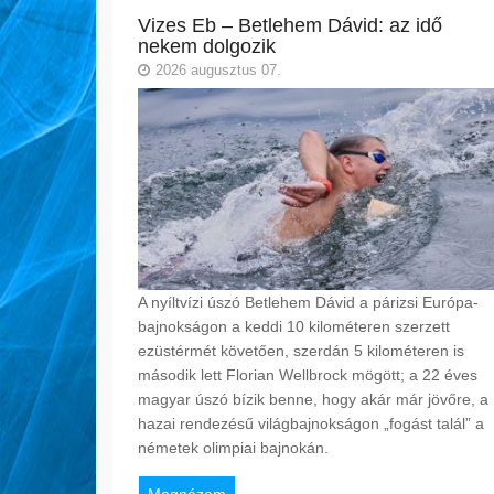
Vizes Eb – Betlehem Dávid: az idő
nekem dolgozik
2026 augusztus 07.
A nyíltvízi úszó Betlehem Dávid a párizsi Európa-
bajnokságon a keddi 10 kilométeren szerzett
ezüstérmét követően, szerdán 5 kilométeren is
második lett Florian Wellbrock mögött; a 22 éves
magyar úszó bízik benne, hogy akár már jövőre, a
hazai rendezésű világbajnokságon „fogást talál” a
németek olimpiai bajnokán.
Megnézem