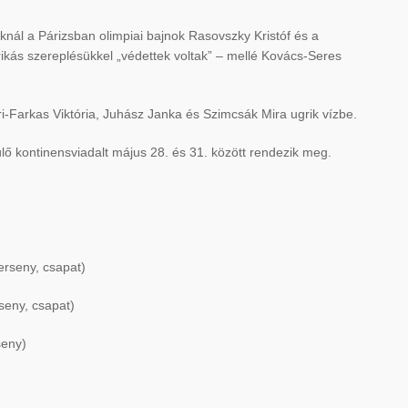
aknál a Párizsban olimpiai bajnok Rasovszky Kristóf és a
kás szereplésükkel „védettek voltak” – mellé Kovács-Seres
ári-Farkas Viktória, Juhász Janka és Szimcsák Mira ugrik vízbe.
rülő kontinensviadalt május 28. és 31. között rendezik meg.
erseny, csapat)
seny, csapat)
seny)