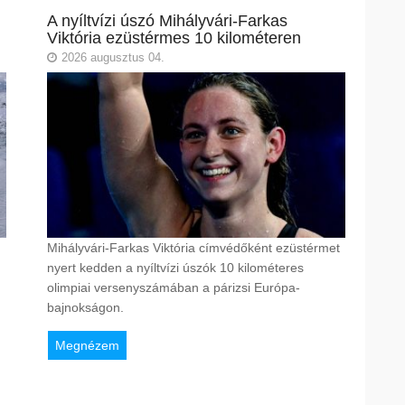
A nyíltvízi úszó Mihályvári-Farkas
Viktória ezüstérmes 10 kilométeren
2026 augusztus 04.
Mihályvári-Farkas Viktória címvédőként ezüstérmet
nyert kedden a nyíltvízi úszók 10 kilométeres
olimpiai versenyszámában a párizsi Európa-
bajnokságon.
Megnézem