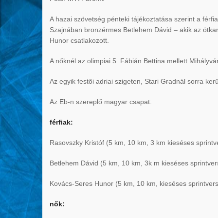
A hazai szövetség pénteki tájékoztatása szerint a férfi
Szajnában bronzérmes Betlehem Dávid – akik az ötkari
Hunor csatlakozott.
A nőknél az olimpiai 5. Fábián Bettina mellett Mihályv
Az egyik festői adriai szigeten, Stari Gradnál sorra ke
Az Eb-n szereplő magyar csapat:
férfiak:
Rasovszky Kristóf (5 km, 10 km, 3 km kieséses sprintv
Betlehem Dávid (5 km, 10 km, 3k m kieséses sprintver
Kovács-Seres Hunor (5 km, 10 km, kieséses sprintver
nők: