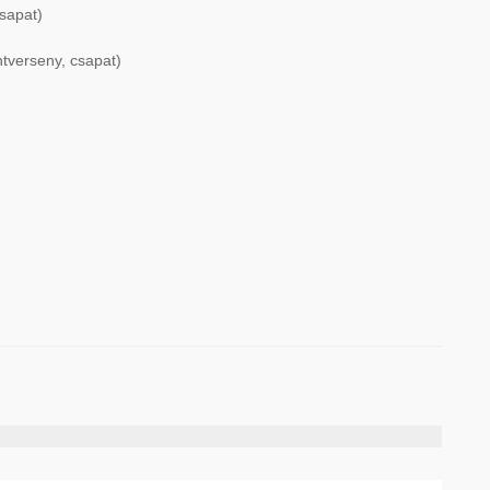
csapat)
ntverseny, csapat)