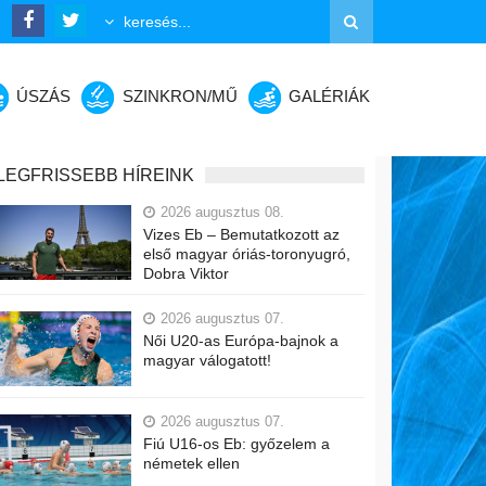
ÚSZÁS
SZINKRON/MŰ
GALÉRIÁK
LEGFRISSEBB HÍREINK
2026 augusztus 08.
Vizes Eb – Bemutatkozott az
első magyar óriás-toronyugró,
Dobra Viktor
2026 augusztus 07.
Női U20-as Európa-bajnok a
magyar válogatott!
2026 augusztus 07.
Fiú U16-os Eb: győzelem a
németek ellen