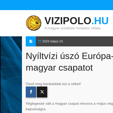
VIZIPOLO
.HU
A magyar vízilabda hivatalos oldala…
2025 május 10.
Nyíltvízi úszó Európa
magyar csapatot
Oszd meg barátaiddal ezt a cikket!
Véglegessé vált a magyar csapat névsora a május végé
bajnokságra.