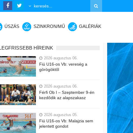
ÚSZÁS
SZINKRON/MŰ
GALÉRIÁK
LEGFRISSEBB HÍREINK
2026 augusztus 06.
Fiú U16-os Vb: vereség a
görögöktől
2026 augusztus 06.
Férfi Ob I – Szeptember 9-én
kezdődik az alapszakasz
2026 augusztus 05.
Fiú U16-os Vb: Malajzia sem
jelentett gondot