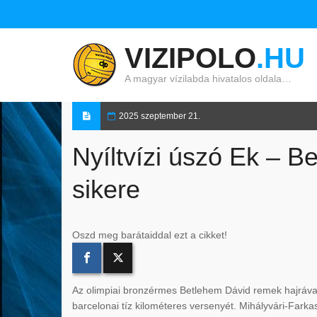
VIZIPOLO
.HU
A magyar vízilabda hivatalos oldala…
2025 szeptember 21.
Nyíltvízi úszó Ek – B
sikere
Oszd meg barátaiddal ezt a cikket!
Az olimpiai bronzérmes Betlehem Dávid remek hajráva
barcelonai tíz kilométeres versenyét. Mihályvári-Farkas 