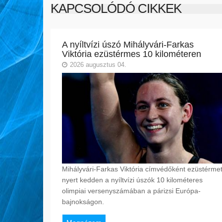
KAPCSOLÓDÓ CIKKEK
A nyíltvízi úszó Mihályvári-Farkas
Viktória ezüstérmes 10 kilométeren
2026 augusztus 04.
Mihályvári-Farkas Viktória címvédőként ezüstérme
nyert kedden a nyíltvízi úszók 10 kilométeres
olimpiai versenyszámában a párizsi Európa-
bajnokságon.