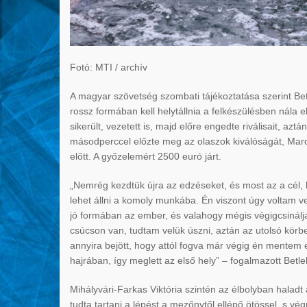
Fotó: MTI / archív
A magyar szövetség szombati tájékoztatása szerint Betl
rossz formában kell helytállnia a felkészülésben nála 
sikerült, vezetett is, majd előre engedte riválisait, az
másodperccel előzte meg az olaszok kiválóságát, Marcel
előtt. A győzelemért 2500 euró járt.
„Nemrég kezdtük újra az edzéseket, és most az a cél, 
lehet állni a komoly munkába. Én viszont úgy voltam vel
jó formában az ember, és valahogy mégis végigcsinálja
csúcson van, tudtam velük úszni, aztán az utolsó körb
annyira bejött, hogy attól fogva már végig én mentem e
hajrában, így meglett az első hely” – fogalmazott Betl
Mihályvári-Farkas Viktória szintén az élbolyban halad
tudta tartani a lépést a mezőnytől ellépő ötössel, s vég