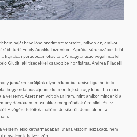
ehem saját bevallása szerint azt tesztelte, milyen az, amikor
előrébb tartó vetélytársakkal szemben. A próba várakozáson felül
tán a hajrában parádésan teljesített. A magyar úszó végül másfél
o Giudit, aki tizedekkel csapott be honfitársa, Andrea Filadelli
hogy januárra kerüljünk olyan állapotba, amivel igazán bele
e, hogy érdemes eljönni ide, mert fejlődni úgy lehet, ha nincs
 a versenyt. Azért nem volt olyan iram, mint amikor mindenki a
en úgy döntöttem, most akkor megpróbálok élre állni, és ez
löl. A végére feljöttek mellém, de sikerült dominálnom a
ehem.
t a verseny első kétharmadában, utána viszont leszakadt, nem
ül a nyolcadik helyen zárt.