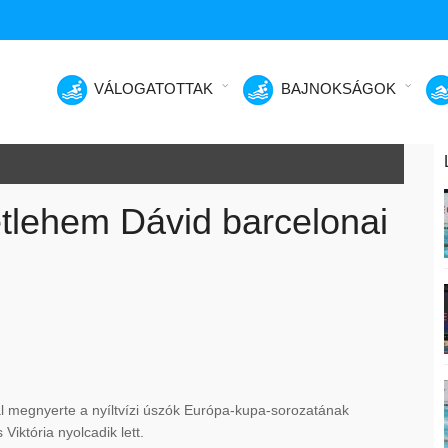
VÁLOGATOTTAK
BAJNOKSÁGOK
etlehem Dávid barcelonai
l megnyerte a nyíltvízi úszók Európa-kupa-sorozatának
Viktória nyolcadik lett.