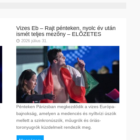
Vizes Eb – Rajt pénteken, nyolc év után
ismét teljes mezőny – ELŐZETES
2026 július 31.
t
Pénteken Párizsban megkezdődik a vizes Európa-
bajnokság, amelyen a medencés és nyíltvízi úszók
mellett a szinkronúszók, műugrók és óriás-
toronyugrók küzdelmeit rendezik meg.