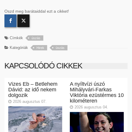
Oszd meg barátaiddal ezt a cikket!
Címkék
úszás
Kategóriák
Hirek
úszás
KAPCSOLÓDÓ CIKKEK
Vizes Eb – Betlehem
A nyíltvízi úszó
Dávid: az idő nekem
Mihályvári-Farkas
dolgozik
Viktória ezüstérmes 10
kilométeren
2026 augusztus 07.
2026 augusztus 04.