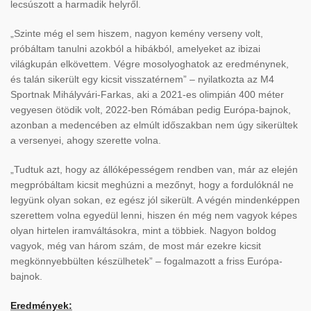
lecsúszott a harmadik helyről.
„Szinte még el sem hiszem, nagyon kemény verseny volt,
próbáltam tanulni azokból a hibákból, amelyeket az ibizai
világkupán elkövettem. Végre mosolyoghatok az eredménynek,
és talán sikerült egy kicsit visszatérnem” – nyilatkozta az M4
Sportnak Mihályvári-Farkas, aki a 2021-es olimpián 400 méter
vegyesen ötödik volt, 2022-ben Rómában pedig Európa-bajnok,
azonban a medencében az elmúlt időszakban nem úgy sikerültek
a versenyei, ahogy szerette volna.
„Tudtuk azt, hogy az állóképességem rendben van, már az elején
megpróbáltam kicsit meghúzni a mezőnyt, hogy a fordulóknál ne
legyünk olyan sokan, ez egész jól sikerült. A végén mindenképpen
szerettem volna egyedül lenni, hiszen én még nem vagyok képes
olyan hirtelen iramváltásokra, mint a többiek. Nagyon boldog
vagyok, még van három szám, de most már ezekre kicsit
megkönnyebbülten készülhetek” – fogalmazott a friss Európa-
bajnok.
Eredmények: