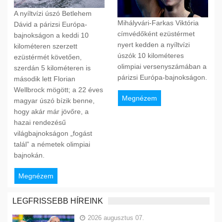
A nyíltvízi úszó Betlehem
Mihályvári-Farkas Viktória
Dávid a párizsi Európa-
címvédőként ezüstérmet
bajnokságon a keddi 10
nyert kedden a nyíltvízi
kilométeren szerzett
úszók 10 kilométeres
ezüstérmét követően,
olimpiai versenyszámában a
szerdán 5 kilométeren is
párizsi Európa-bajnokságon.
második lett Florian
Wellbrock mögött; a 22 éves
Megnézem
magyar úszó bízik benne,
hogy akár már jövőre, a
hazai rendezésű
világbajnokságon „fogást
talál” a németek olimpiai
bajnokán.
Megnézem
LEGFRISSEBB HÍREINK
2026 augusztus 07.