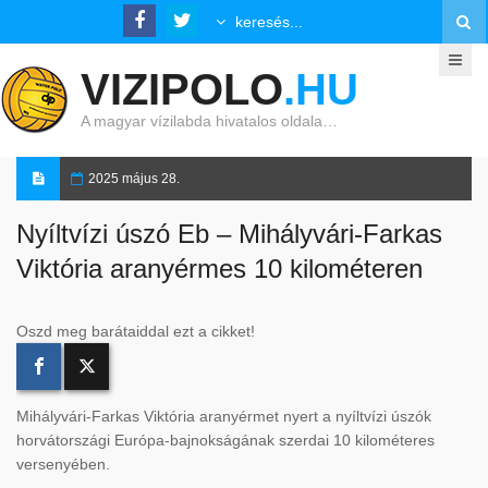
VIZIPOLO
.HU
A magyar vízilabda hivatalos oldala…
2025 május 28.
Nyíltvízi úszó Eb – Mihályvári-Farkas
Viktória aranyérmes 10 kilométeren
Oszd meg barátaiddal ezt a cikket!
Mihályvári-Farkas Viktória aranyérmet nyert a nyíltvízi úszók
horvátországi Európa-bajnokságának szerdai 10 kilométeres
versenyében.