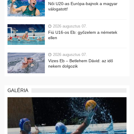
Női U20-as Európa-bajnok a magyar
válogatott!
2026 augusztus 07.
Fiú U16-os Eb: győzelem a németek
ellen
2026 augusztus 07.
Vizes Eb – Betlehem Dávid: az idő
nekem dolgozik
GALÉRIA