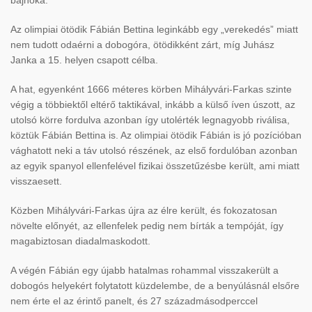
Az olimpiai ötödik Fábián Bettina leginkább egy „verekedés” miatt
nem tudott odaérni a dobogóra, ötödikként zárt, míg Juhász
Janka a 15. helyen csapott célba.
A hat, egyenként 1666 méteres körben Mihályvári-Farkas szinte
végig a többiektől eltérő taktikával, inkább a külső íven úszott, az
utolsó körre fordulva azonban így utolérték legnagyobb riválisa,
köztük Fábián Bettina is. Az olimpiai ötödik Fábián is jó pozícióban
vághatott neki a táv utolsó részének, az első fordulóban azonban
az egyik spanyol ellenfelével fizikai összetűzésbe került, ami miatt
visszaesett.
Közben Mihályvári-Farkas újra az élre került, és fokozatosan
növelte előnyét, az ellenfelek pedig nem bírták a tempóját, így
magabiztosan diadalmaskodott.
A végén Fábián egy újabb hatalmas rohammal visszakerült a
dobogós helyekért folytatott küzdelembe, de a benyúlásnál elsőre
nem érte el az érintő panelt, és 27 századmásodperccel