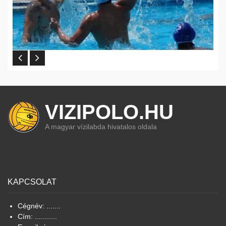
VIZIPOLO.HU
A magyar vízilabda hivatalos oldala
KAPCSOLAT
Cégnév: .......
Cím: ...........