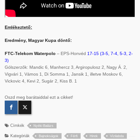
Emlékeztető:
Eredmény, Magyar Kupa döntő:
FTC-Telekom Waterpolo
– EPS-Honvéd
17-15 (3-5, 7-4, 5-3, 2-
3)
Gólszerzők: Mandic 6, Manhercz 3, Argiropulosz 2, Nagy Á. 2,
Vigvári 1, Vámos 1, Di Somma 1, Jansik 1, illetve Moskov 6,
Vickovic 4, Kevi 2, Sugár 2, Kiss B. 1
Oszd meg barátaiddal ezt a cikket!
Címkék
Nyéki Balázs
Kategóriák
Bajnokságok
Férfi
Hirek
Vízilabda