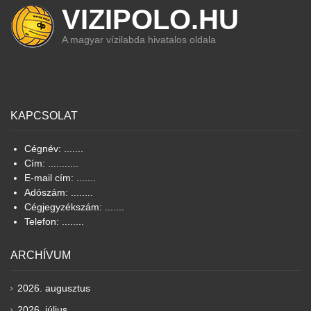
VIZIPOLO.HU
A magyar vízilabda hivatalos oldala
KAPCSOLAT
Cégnév: .......
Cím: ...........
E-mail cím: .......
Adószám: ........
Cégjegyzékszám: .......
Telefon: ........
ARCHÍVUM
2026. augusztus
2026. július