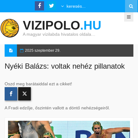
VIZIPOLO
.HU
A magyar vízilabda hivatalos oldala…
2025 szeptember 29.
Nyéki Balázs: voltak nehéz pillanatok
Oszd meg barátaiddal ezt a cikket!
A Fradi edzője, őszintén vallott a döntő nehézségeiről.