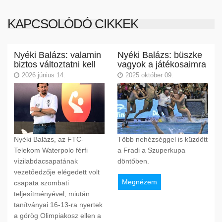
KAPCSOLÓDÓ CIKKEK
Nyéki Balázs: valamin
Nyéki Balázs: büszke
biztos változtatni kell
vagyok a játékosaimra
2026 június 14.
2025 október 09.
Nyéki Balázs, az FTC-
Több nehézséggel is küzdött
Telekom Waterpolo férfi
a Fradi a Szuperkupa
vízilabdacsapatának
döntőben.
vezetőedzője elégedett volt
Megnézem
csapata szombati
teljesítményével, miután
tanítványai 16-13-ra nyertek
a görög Olimpiakosz ellen a