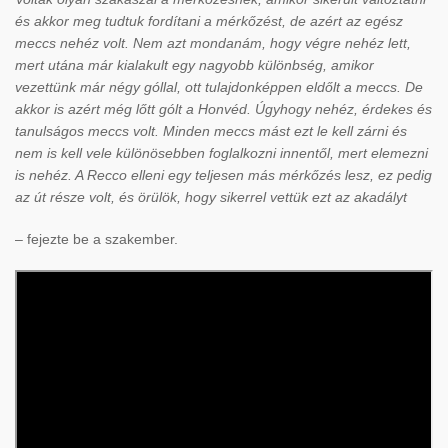
és akkor meg tudtuk fordítani a mérkőzést, de azért az egész
meccs nehéz volt. Nem azt mondanám, hogy végre nehéz lett,
mert utána már kialakult egy nagyobb különbség, amikor
vezettünk már négy góllal, ott tulajdonképpen eldőlt a meccs. De
akkor is azért még lőtt gólt a Honvéd. Úgyhogy nehéz, érdekes és
tanulságos meccs volt. Minden meccs mást ezt le kell zárni és
nem is kell vele különösebben foglalkozni innentől, mert elemezni
is nehéz. A Recco elleni egy teljesen más mérkőzés lesz, ez pedig
az út része volt, és örülök, hogy sikerrel vettük ezt az akadályt
– fejezte be a szakember.