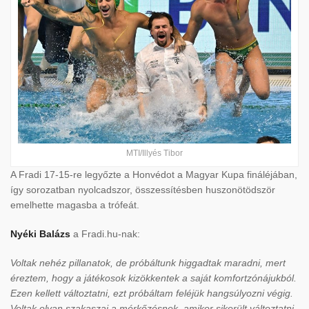
MTI/Illyés Tibor
A Fradi 17-15-re legyőzte a Honvédot a Magyar Kupa fináléjában,
így sorozatban nyolcadszor, összessítésben huszonötödször
emelhette magasba a trófeát.
Nyéki Balázs
a Fradi.hu-nak:
Voltak nehéz pillanatok, de próbáltunk higgadtak maradni, mert
éreztem, hogy a játékosok kizökkentek a saját komfortzónájukból.
Ezen kellett változtatni, ezt próbáltam feléjük hangsúlyozni végig.
Voltak olyan szakaszai a mérkőzésnek, amikor sikerült változtatni