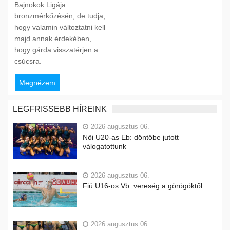
Bajnokok Ligája
bronzmérkőzésén, de tudja,
hogy valamin változtatni kell
majd annak érdekében,
hogy gárda visszatérjen a
csúcsra.
Megnézem
LEGFRISSEBB HÍREINK
2026 augusztus 06.
Női U20-as Eb: döntőbe jutott
válogatottunk
2026 augusztus 06.
Fiú U16-os Vb: vereség a görögöktől
2026 augusztus 06.