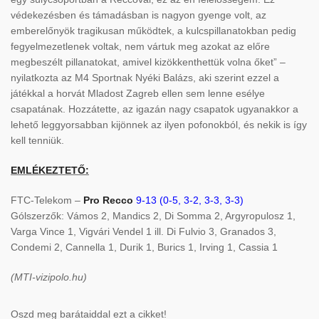
védekezésben és támadásban is nagyon gyenge volt, az
emberelőnyök tragikusan működtek, a kulcspillanatokban pedig
fegyelmezetlenek voltak, nem vártuk meg azokat az előre
megbeszélt pillanatokat, amivel kizökkenthettük volna őket” –
nyilatkozta az M4 Sportnak Nyéki Balázs, aki szerint ezzel a
játékkal a horvát Mladost Zagreb ellen sem lenne esélye
csapatának. Hozzátette, az igazán nagy csapatok ugyanakkor a
lehető leggyorsabban kijönnek az ilyen pofonokból, és nekik is így
kell tenniük.
EMLÉKEZTETŐ:
FTC-Telekom –
Pro Recco
9-13 (0-5, 3-2, 3-3, 3-3)
Gólszerzők: Vámos 2, Mandics 2, Di Somma 2, Argyropulosz 1,
Varga Vince 1, Vigvári Vendel 1 ill. Di Fulvio 3, Granados 3,
Condemi 2, Cannella 1, Durik 1, Burics 1, Irving 1, Cassia 1
(MTI-vizipolo.hu)
Oszd meg barátaiddal ezt a cikket!