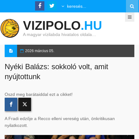
VIZIPOLO
.HU
A magyar vízilabda hivatalos oldala…
2026 március 05.
Nyéki Balázs: sokkoló volt, amit
nyújtottunk
Oszd meg barátaiddal ezt a cikket!
A Fradi edzője a Recco elleni vereség után, önkritikusan
nyilatkozott.