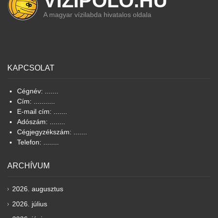
VIZIPOLO.HU
A magyar vízilabda hivatalos oldala
KAPCSOLAT
Cégnév: .......
Cím: ...........
E-mail cím: .......
Adószám: ........
Cégjegyzékszám: .......
Telefon: ........
ARCHÍVUM
2026. augusztus
2026. július