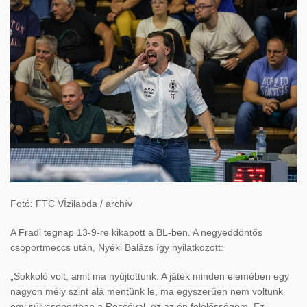
Fotó: FTC VÍzilabda / archív
A Fradi tegnap 13-9-re kikapott a BL-ben. A negyeddöntős
csoportmeccs után, Nyéki Balázs így nyilatkozott:
„Sokkoló volt, amit ma nyújtottunk. A játék minden elemében egy
nagyon mély szint alá mentünk le, ma egyszerűen nem voltunk
egy súlycsoportban a Reccóval, ez az én felelősségem. Ez