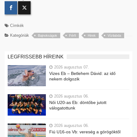
Címkék
Kategóriák
Bajnokságok
Férfi
Hirek
Vízilabda
LEGFRISSEBB HÍREINK
2026 augusztus 07.
Vizes Eb – Betlehem Dávid: az idő
nekem dolgozik
2026 augusztus 06.
Női U20-as Eb: döntőbe jutott
válogatottunk
2026 augusztus 06.
Fiú U16-os Vb: vereség a görögöktől