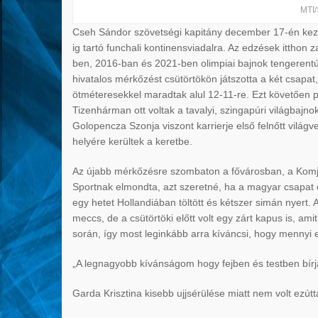
MTI/
Cseh Sándor szövetségi kapitány december 17-én kezdte
ig tartó funchali kontinensviadalra. Az edzések itthon 
ben, 2016-ban és 2021-ben olimpiai bajnok tengerentú
hivatalos mérkőzést csütörtökön játszotta a két csapa
ötméteresekkel maradtak alul 12-11-re. Ezt követően pé
Tizenhárman ott voltak a tavalyi, szingapúri világbajn
Golopencza Szonja viszont karrierje első felnőtt vilá
helyére kerültek a keretbe.
Az újabb mérkőzésre szombaton a fővárosban, a Komj
Sportnak elmondta, azt szeretné, ha a magyar csapat e
egy hetet Hollandiában töltött és kétszer simán nyert.
meccs, de a csütörtöki előtt volt egy zárt kapus is, a
során, így most leginkább arra kíváncsi, hogy mennyi 
„A legnagyobb kívánságom hogy fejben és testben bírja
Garda Krisztina kisebb ujjsérülése miatt nem volt ezútta