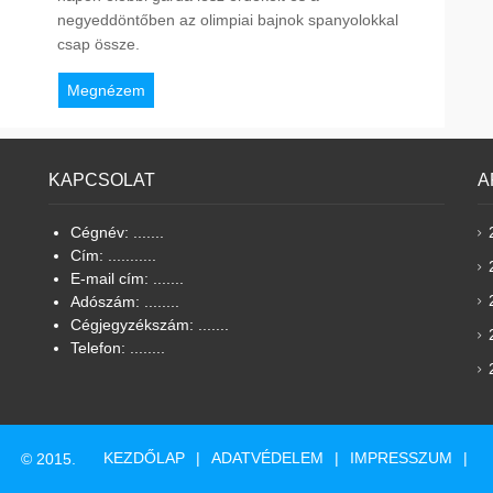
negyeddöntőben az olimpiai bajnok spanyolokkal
csap össze.
Megnézem
KAPCSOLAT
A
Cégnév: .......
Cím: ...........
E-mail cím: .......
Adószám: ........
Cégjegyzékszám: .......
Telefon: ........
KEZDŐLAP
ADATVÉDELEM
IMPRESSZUM
© 2015.