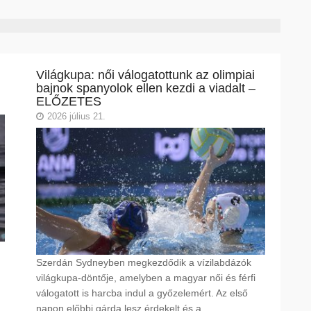
Világkupa: női válogatottunk az olimpiai
bajnok spanyolok ellen kezdi a viadalt –
ELŐZETES
2026 július 21.
Szerdán Sydneyben megkezdődik a vízilabdázók
világkupa-döntője, amelyben a magyar női és férfi
válogatott is harcba indul a győzelemért. Az első
napon előbbi gárda lesz érdekelt és a