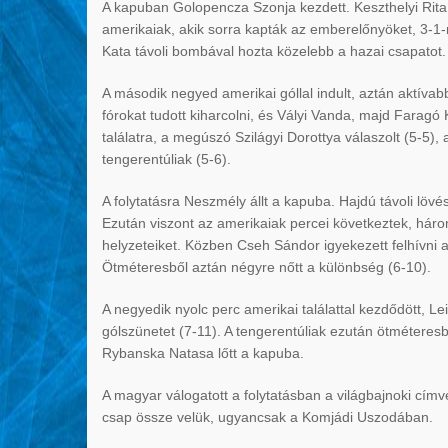
A kapuban Golopencza Szonja kezdett. Keszthelyi Rita
amerikaiak, akik sorra kapták az emberelőnyöket, 3-1-
Kata távoli bombával hozta közelebb a hazai csapatot.
A második negyed amerikai góllal indult, aztán aktí
fórokat tudott kiharcolni, és Vályi Vanda, majd Faragó 
találatra, a megúszó Szilágyi Dorottya válaszolt (5-5), 
tengerentúliak (5-6).
A folytatásra Neszmély állt a kapuba. Hajdú távoli lövé
Ezután viszont az amerikaiak percei következtek, hár
helyzeteiket. Közben Cseh Sándor igyekezett felhívni 
Ötméteresből aztán négyre nőtt a különbség (6-10).
A negyedik nyolc perc amerikai találattal kezdődött, 
gólszünetet (7-11). A tengerentúliak ezután ötmétere
Rybanska Natasa lőtt a kapuba.
A magyar válogatott a folytatásban a világbajnoki cí
csap össze velük, ugyancsak a Komjádi Uszodában.