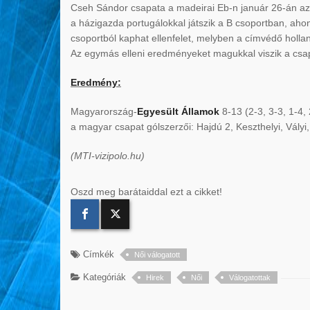
Cseh Sándor csapata a madeirai Eb-n január 26-án az 
a házigazda portugálokkal játszik a B csoportban, aho
csoportból kaphat ellenfelet, melyben a címvédő holland
Az egymás elleni eredményeket magukkal viszik a csapa
Eredmény:
Magyarország-
Egyesült Államok
8-13 (2-3, 3-3, 1-4, 
a magyar csapat gólszerzői: Hajdú 2, Keszthelyi, Vályi
(MTI-vizipolo.hu)
Oszd meg barátaiddal ezt a cikket!
Címkék
Női válogatott
Kategóriák
Hirek
Női
Válogatottak