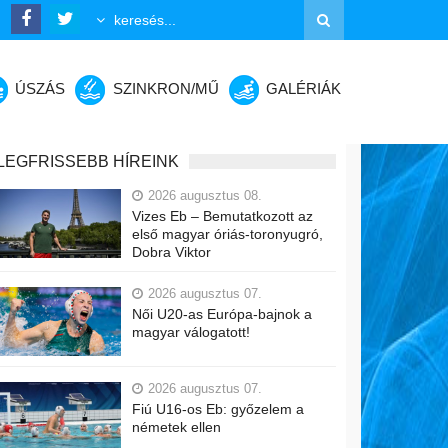
ÚSZÁS
SZINKRON/MŰ
GALÉRIÁK
LEGFRISSEBB HÍREINK
2026 augusztus 08.
Vizes Eb – Bemutatkozott az
első magyar óriás-toronyugró,
Dobra Viktor
2026 augusztus 07.
Női U20-as Európa-bajnok a
magyar válogatott!
2026 augusztus 07.
Fiú U16-os Eb: győzelem a
németek ellen