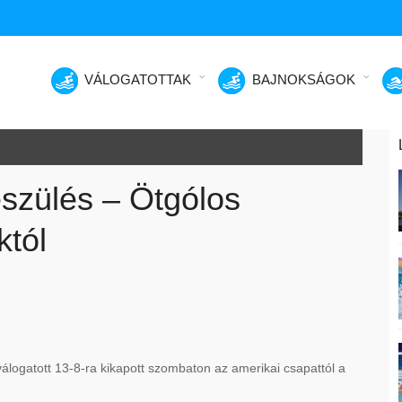
VÁLOGATOTTAK
BAJNOKSÁGOK
észülés – Ötgólos
któl
logatott 13-8-ra kikapott szombaton az amerikai csapattól a