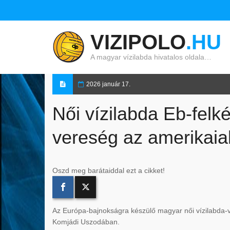
VIZIPOLO
.HU
A magyar vízilabda hivatalos oldala…
2026 január 17.
Női vízilabda Eb-felk
vereség az amerikaia
Oszd meg barátaiddal ezt a cikket!
Az Európa-bajnokságra készülő magyar női vízilabda-vá
Komjádi Uszodában.