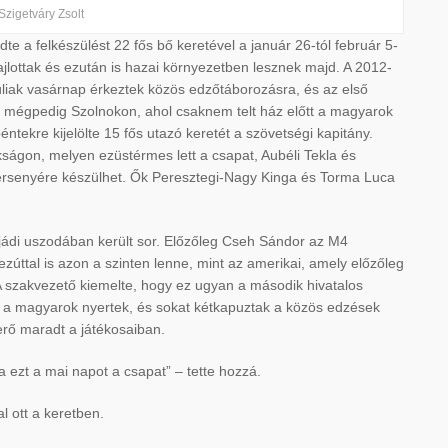
Szigetváry Zsolt
 a felkészülést 22 fős bő keretével a január 26-tól február 5-
zajlottak és ezután is hazai környezetben lesznek majd. A 2012-
liak vasárnap érkeztek közös edzőtáborozásra, és az első
t, mégpedig Szolnokon, ahol csaknem telt ház előtt a magyarok
ntekre kijelölte 15 fős utazó keretét a szövetségi kapitány.
okságon, melyen ezüstérmes lett a csapat, Aubéli Tekla és
gversenyére készülhet. Ők Peresztegi-Nagy Kinga és Torma Luca
ádi uszodában került sor. Előzőleg Cseh Sándor az M4
zúttal is azon a szinten lenne, mint az amerikai, amely előzőleg
 A szakvezető kiemelte, hogy ez ugyan a második hivatalos
mit a magyarok nyertek, és sokat kétkapuztak a közös edzések
erő maradt a játékosaiban.
 ezt a mai napot a csapat” – tette hozzá.
l ott a keretben.