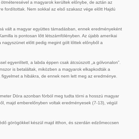
 ötméteresével a magyarok kerültek előnybe, de aztán az
re fordítottak. Nem sokkal az első szakasz vége előtt Hajdú
vabbá vált a magyar együttes támadásban, ennek eredményeként
Kamilla is pontosan lőtt létszámfölényben. Az újabb amerikai
a nagyszünet előtt pedig megint gólt lőttek előnyből a
ssel egyenlített, a labda éppen csak átcsúszott „a gólvonalon”.
omszor is betaláltak, miközben a magyarok elkapkodták a
a figyelmet a hibákra, de ennek nem lett meg az eredménye.
Leimeter Dóra azonban fórból meg tudta törni a hosszú magyar
sből, majd emberelőnyben voltak eredményesek (7-13), végül
mvédő görögökkel készül majd itthon, és szerdán edzőmeccsen