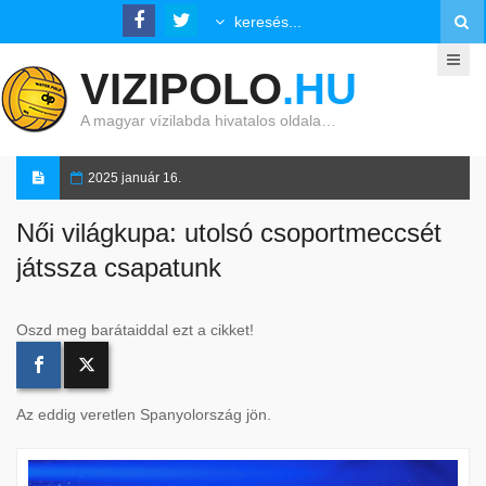
VIZIPOLO
.HU
A magyar vízilabda hivatalos oldala…
2025 január 16.
Női világkupa: utolsó csoportmeccsét
játssza csapatunk
Oszd meg barátaiddal ezt a cikket!
Az eddig veretlen Spanyolország jön.