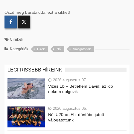
Oszd meg barátaiddal ezt a cikket!
Címkék
Kategóriák
Hirek
Női
Válogatottak
LEGFRISSEBB HÍREINK
2026 augusztus 07.
Vizes Eb – Betlehem Dávid: az idő
nekem dolgozik
2026 augusztus 06.
Női U20-as Eb: döntőbe jutott
válogatottunk