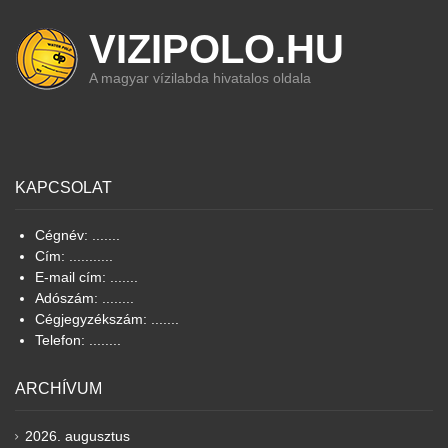
VIZIPOLO.HU
A magyar vízilabda hivatalos oldala
KAPCSOLAT
Cégnév: .......
Cím: ...........
E-mail cím: .......
Adószám: ........
Cégjegyzékszám: .......
Telefon: ........
ARCHÍVUM
2026. augusztus