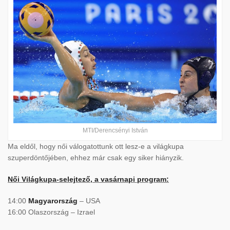
MTI/Derencsényi István
Ma eldől, hogy női válogatottunk ott lesz-e a világkupa
szuperdöntőjében, ehhez már csak egy siker hiányzik.
Női Világkupa-selejtező, a vasárnapi program:
14:00
Magyarország
– USA
16:00 Olaszország – Izrael