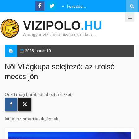
VIZIPOLO
.HU
A magyar vízilabda hivatalos oldala…
2025 január 19.
Női Világkupa selejtező: az utolsó
meccs jön
Oszd meg barátaiddal ezt a cikket!
Ismét az amerikaiak jönnek.