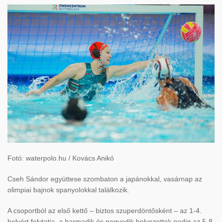
Fotó: waterpolo.hu / Kovács Anikó
Cseh Sándor együttese szombaton a japánokkal, vasárnap az
olimpiai bajnok spanyolokkal találkozik.
A csoportból az első kettő – biztos szuperdöntősként – az 1-4.
helyért folytatja, a harmadik és negyedik helyezettek pedig az 5-8.