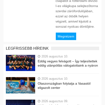
csapatot a rotterdami divízió
I-es világkupa selejtezőtorna
szerdai zárófordulójában,
ezzel az ötödik helyen
végzett, amivel kijutott a
sorozat nyolcas döntőjére.
Megnézem
LEGFRISSEBB HÍREINK
2026 augusztus 10.
Eddig vegyes felvágott – Így teljesítettek
eddig utánpótlás válogatottaink a nyáron
2026 augusztus 10.
Olaszországban folytatja a Vasastól
eligazolt center
2026 augusztus 09.