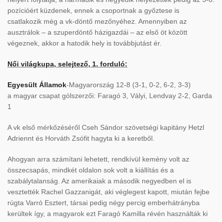
pozícióért küzdenek, ennek a csoportnak a győztese is
csatlakozik még a vk-döntő mezőnyéhez. Amennyiben az
ausztrálok – a szuperdöntő házigazdái – az első öt között
végeznek, akkor a hatodik hely is továbbjutást ér.
Női világkupa, selejtező, 1. forduló:
Egyesült Államok
-Magyarország 12-8 (3-1, 0-2, 6-2, 3-3)
a magyar csapat gólszerzői: Faragó 3, Vályi, Lendvay 2-2, Garda
1
A vk első mérkőzéséről Cseh Sándor szövetségi kapitány Hetzl
Adriennt és Horváth Zsófit hagyta ki a keretből.
Ahogyan arra számítani lehetett, rendkívül kemény volt az
összecsapás, mindkét oldalon sok volt a kiállítás és a
szabálytalanság. Az amerikaiak a második negyedben el is
vesztették Rachel Gazzanigát, aki véglegest kapott, miután fejbe
rúgta Varró Esztert, társai pedig négy percig emberhátrányba
kerültek így, a magyarok ezt Faragó Kamilla révén használták ki