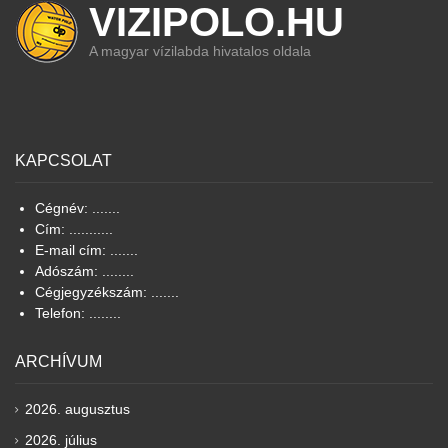
VIZIPOLO.HU
A magyar vízilabda hivatalos oldala
KAPCSOLAT
Cégnév: .......
Cím: ...........
E-mail cím: .......
Adószám: ........
Cégjegyzékszám: .......
Telefon: ........
ARCHÍVUM
2026. augusztus
2026. július