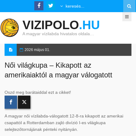
VIZIPOLO
.HU
A magyar vízilabda hivatalos oldala…
2026 május 01.
Női világkupa – Kikapott az
amerikaiaktól a magyar válogatott
Oszd meg barátaiddal ezt a cikket!
A magyar női vízilabda-válogatott 12-8-ra kikapott az amerikai
csapattól a Rotterdamban zajló divízió I-es világkupa
selejtezőtornájának pénteki nyitányán.