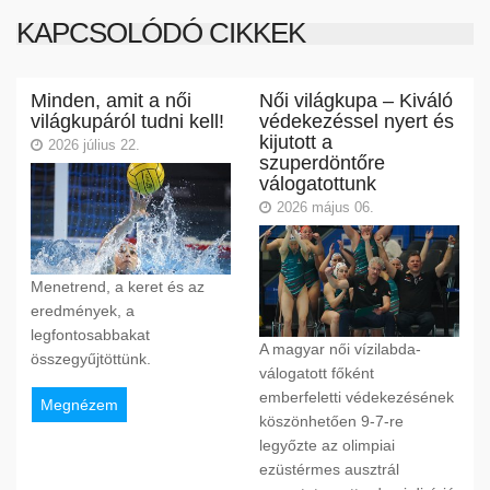
KAPCSOLÓDÓ CIKKEK
Minden, amit a női
Női világkupa – Kiváló
világkupáról tudni kell!
védekezéssel nyert és
kijutott a
2026 július 22.
szuperdöntőre
válogatottunk
2026 május 06.
Menetrend, a keret és az
eredmények, a
legfontosabbakat
A magyar női vízilabda-
összegyűjtöttünk.
válogatott főként
emberfeletti védekezésének
Megnézem
köszönhetően 9-7-re
legyőzte az olimpiai
ezüstérmes ausztrál