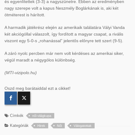
és egyenlítettek (3-3) a nagyszünetre. Ebben az eredményben
nagy szerepe volt a kapus Neszmély Boglárkának is, aki két
ötméterest is hárított.
A harmadik játékrész elején az amerikaik találatára Vályi Vanda
két akciógóllal válaszolt, így fordított a magyar csapat, a rivális
viszont egy 5-0-s „rohanással” jelentős előnyre tett szert (9-5).
A záró nyolc percben már nem volt kérdéses az amerikai siker,
végül maradt a négygólos különbség.
(MTI-vizipolo.hu)
Oszd meg barátaiddal ezt a cikket!
Címkék
női világkupa
Kategóriák
Hirek
Női
Válogatottak