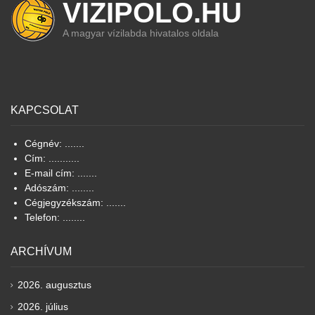
VIZIPOLO.HU
A magyar vízilabda hivatalos oldala
KAPCSOLAT
Cégnév: .......
Cím: ...........
E-mail cím: .......
Adószám: ........
Cégjegyzékszám: .......
Telefon: ........
ARCHÍVUM
2026. augusztus
2026. július