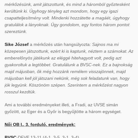
mérkőzésünk, amit játszottunk, és mind a háromból győztesként
kerültünk ki. Úgyhogy tényleg azt mondom, hogy egy igazi
csapatteljesítmény volt. Mindenki hozzátette a magáét, úgyhogy
gratulálok a lányoknak. Úgy gondolom, egy fontos három pontot
szereztünk.
Sike József
a mérkőzés után hangsúlyozta:
Sajnos ma mi
közepesen játszottunk, ezért ki is kaptunk, néztem a számokat. Az
emberelőnyös játékunk az eléggé hitehagyott volt, pedig azt
gyakoroltuk a legtöbbet. Gratulálunk a BVSC-nek. Ez a bajnokság
majd májusban, ők még hozzánk remélem visszajönnek, majd
májusban kell jól játszani nekünk, még sok feladatunk van, hogy
jók legyünk. Köszönöm szépen. Szerintem a mérkőzést nagyon
rosszul kezdtük.
Ami a további eredményeket illeti, a Fradi, az UVSE simán
győzött, az Eger és a Győr is begyűjtötte a három egységet.
Női OB I., 3. forduló, eredmények:
BVSC
-DFVE 13-11 (4-1, 3-5, 3-1, 3-4)