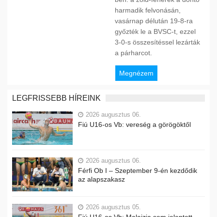
harmadik felvonásán,
vasárnap délután 19-8-ra
győzték le a BVSC-t, ezzel
3-0-s összesítéssel lezárták
a párharcot.
Megnézem
LEGFRISSEBB HÍREINK
2026 augusztus 06.
Fiú U16-os Vb: vereség a görögöktől
2026 augusztus 06.
Férfi Ob I – Szeptember 9-én kezdődik
az alapszakasz
2026 augusztus 05.
Fiú U16-os Vb: Malajzia sem jelentett