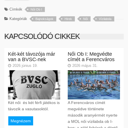
Címkék
Női Ob I
Kategóriák
Bajnokságok
Hirek
Női
Vízilabda
KAPCSOLÓDÓ CIKKEK
Két-két távozója már
Női Ob I: Megvédte
van a BVSC-nek
címét a Ferencváros
2026 június 19.
2026 május 31.
Két női és két férfi játékos is
A Ferencváros címét
távozik a vasutasoktól.
megvédve története
második aranyérmét nyerte
Megnézem
a MOL női vízilabda ob I-
ben: a zöld-fehérek a döntő