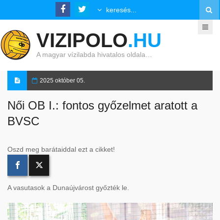
VIZIPOLO
.HU
A magyar vízilabda hivatalos oldala…
2025 október 05.
Női OB I.: fontos győzelmet aratott a
BVSC
Oszd meg barátaiddal ezt a cikket!
A vasutasok a Dunaújvárost győzték le.