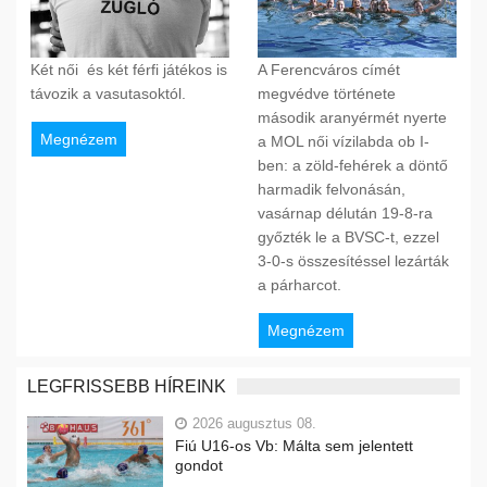
Két női és két férfi játékos is
A Ferencváros címét
távozik a vasutasoktól.
megvédve története
második aranyérmét nyerte
Megnézem
a MOL női vízilabda ob I-
ben: a zöld-fehérek a döntő
harmadik felvonásán,
vasárnap délután 19-8-ra
győzték le a BVSC-t, ezzel
3-0-s összesítéssel lezárták
a párharcot.
Megnézem
LEGFRISSEBB HÍREINK
2026 augusztus 08.
Fiú U16-os Vb: Málta sem jelentett
gondot