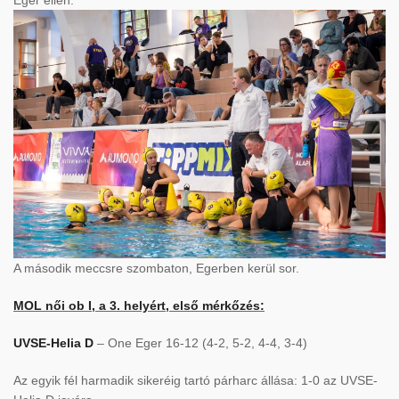
Eger ellen.
A második meccsre szombaton, Egerben kerül sor.
MOL női ob I, a 3. helyért, első mérkőzés:
UVSE-Helia D
– One Eger 16-12 (4-2, 5-2, 4-4, 3-4)
Az egyik fél harmadik sikeréig tartó párharc állása: 1-0 az UVSE-