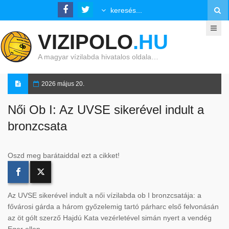
VIZIPOLO
.HU
A magyar vízilabda hivatalos oldala…
2026 május 20.
Női Ob I: Az UVSE sikerével indult a
bronzcsata
Oszd meg barátaiddal ezt a cikket!
Az UVSE sikerével indult a női vízilabda ob I bronzcsatája: a
fővárosi gárda a három győzelemig tartó párharc első felvonásán
az öt gólt szerző Hajdú Kata vezérletével simán nyert a vendég