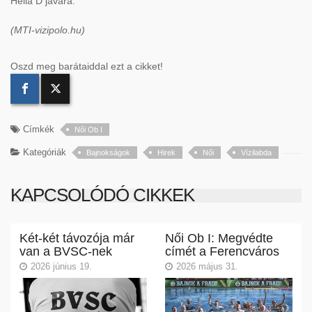
Helia D javára.
(MTI-vizipolo.hu)
Oszd meg barátaiddal ezt a cikket!
Címkék
Női Ob I
Kategóriák
Bajnokságok
Hirek
Női
Vízilabda
KAPCSOLÓDÓ CIKKEK
Két-két távozója már
Női Ob I: Megvédte
van a BVSC-nek
címét a Ferencváros
2026 június 19.
2026 május 31.