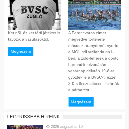
Két női és két férfi játékos is
A Ferencváros címét
távozik a vasutasoktól.
megvédve története
második aranyérmét nyerte
Megnézem
a MOL női vízilabda ob I-
ben: a zöld-fehérek a döntő
harmadik felvonásán,
vasárnap délután 19-8-ra
győzték le a BVSC-t, ezzel
3-0-s összesítéssel lezárták
a párharcot.
Megnézem
LEGFRISSEBB HÍREINK
2026 augusztus 10.