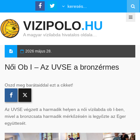
VIZIPOLO
.HU
A magyar vízilabda hivatalos oldala…
2026 május 28.
Női Ob I – Az UVSE a bronzérmes
Oszd meg barátaiddal ezt a cikket!
Az UVSE végzett a harmadik helyen a női vízilabda ob I-ben,
mivel a bronzcsata harmadik mérkőzésén is legyőzte az Eger
együttesét.