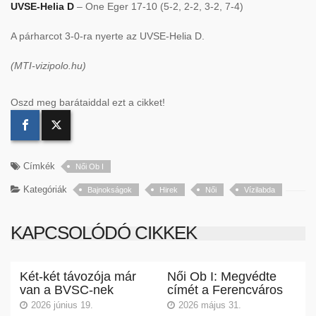
UVSE-Helia D
– One Eger 17-10 (5-2, 2-2, 3-2, 7-4)
A párharcot 3-0-ra nyerte az UVSE-Helia D.
(MTI-vizipolo.hu)
Oszd meg barátaiddal ezt a cikket!
Címkék
Női Ob I
Kategóriák
Bajnokságok
Hirek
Női
Vízilabda
KAPCSOLÓDÓ CIKKEK
Két-két távozója már
Női Ob I: Megvédte
van a BVSC-nek
címét a Ferencváros
2026 június 19.
2026 május 31.