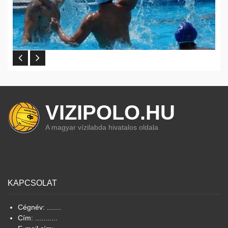
VIZIPOLO.HU
A magyar vízilabda hivatalos oldala
KAPCSOLAT
Cégnév: .......
Cím: ...........