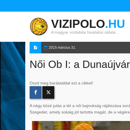
VIZIPOLO
.HU
A magyar vízilabda hivatalos oldala…
2015 március 31.
Női Ob I: a Dunaújvár
Oszd meg barátaiddal ezt a cikket!
A négy közé jutás a tét a női bajnokság rájátszása so
Szegedet, amely sokáig jól tartotta magát, de a végére 