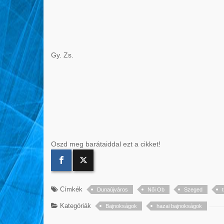
Gy. Zs.
Oszd meg barátaiddal ezt a cikket!
Címkék
Dunaújváros
Női Ob
Szeged
Kategóriák
Bajnokságok
hazai bajnokságok