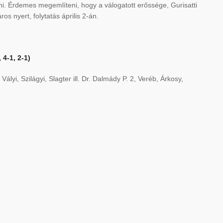
i. Érdemes megemlíteni, hogy a válogatott erőssége, Gurisatti
os nyert, folytatás április 2-án.
4-1, 2-1)
ályi, Szilágyi, Slagter ill. Dr. Dalmády P. 2, Veréb, Árkosy,