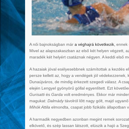
A női bajnokságban már
a véghajrá következik,
ennek e
Mivel az alapszakaszban az első két helyen végzett, 
maradék két helyért csatáznak négyen. A keddi első 
A hazaiak jóval esélyesebbnek számítottak a kezdés el
persze kellett az, hogy a vendégek jól védekezzenek,
Dunaújváros, de mindig érkezett szegedi válasz. A cs
elején Lengyel gyönyörű góllal egyenlített. Ezt követ
Gurisatti
és
Garda
volt eredményes. Ekkor már mindenk
magukat:
Dalmády
távolról lőtt nagy gólt, majd ugyan
Mihók Attila
elmondta, csapat jobb fizikális állapotban 
A harmadik negyedben azonban megint remek sorozato
elkövető, és szép lassan látszott, elúszik a hajó a Sz