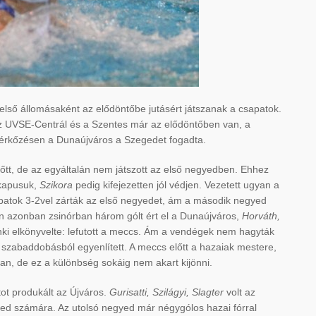
lső állomásaként az elődöntőbe jutásért játszanak a csapatok.
az UVSE-Centrál és a Szentes már az elődöntőben van, a
mérkőzésen a Dunaújváros a Szegedet fogadta.
őtt, de az egyáltalán nem játszott az első negyedben. Ehhez
 kapusuk,
Szikora
pedig kifejezetten jól védjen. Vezetett ugyan a
apatok 3-2vel zárták az első negyedet, ám a második negyed
ően azonban zsinórban három gólt ért el a Dunaújváros,
Horváth,
i elkönyvelte: lefutott a meccs. Ám a vendégek nem hagyták
ő szabaddobásból egyenlített. A meccs előtt a hazaiak mestere,
van, de ez a különbség sokáig nem akart kijönni.
t produkált az Újváros.
Gurisatti, Szilágyi, Slagter
volt az
eged számára. Az utolsó negyed már négygólos hazai fórral