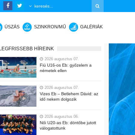
ÚSZÁS
SZINKRON/MŰ
GALÉRIÁK
LEGFRISSEBB HÍREINK
2026 augusztus 07.
Fiú U16-os Eb: győzelem a
németek ellen
2026 augusztus 07.
Vizes Eb – Betlehem Dávid: az
idő nekem dolgozik
2026 augusztus 06.
Női U20-as Eb: döntőbe jutott
válogatottunk