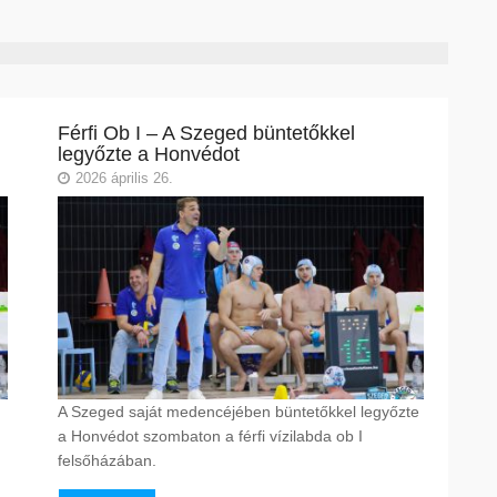
Férfi Ob I – A Szeged büntetőkkel
legyőzte a Honvédot
2026 április 26.
A Szeged saját medencéjében büntetőkkel legyőzte
a Honvédot szombaton a férfi vízilabda ob I
felsőházában.