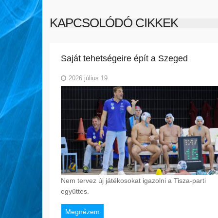
KAPCSOLÓDÓ CIKKEK
Saját tehetségeire épít a Szeged
2026 július 19.
Nem tervez új játékosokat igazolni a Tisza-parti
együttes.
Megnézem