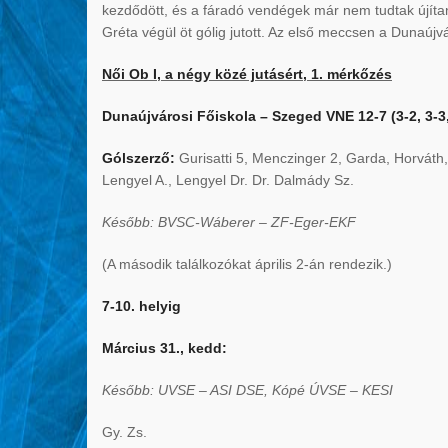
kezdődött, és a fáradó vendégek már nem tudtak újítan
Gréta végül öt gólig jutott. Az első meccsen a Dunaújvár
Női Ob I, a négy közé jutásért, 1. mérkőzés
Dunaújvárosi Főiskola – Szeged VNE 12-7 (3-2, 3-3, 
Gólszerző:
Gurisatti 5, Menczinger 2, Garda, Horváth, V
Lengyel A., Lengyel Dr. Dr. Dalmády Sz.
Később: BVSC-Wáberer – ZF-Eger-EKF
(A második találkozókat április 2-án rendezik.)
7-10. helyig
Március 31., kedd:
Később: UVSE – ASI DSE, Kópé ÚVSE – KESI
Gy. Zs.