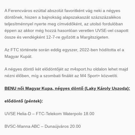
A Ferencváros ezúttal abszolút favoritként vág neki a négyes
döntőnek, hiszen a bajnokság alapszakaszát százszázalékos
teljesítménnyel nyerte meg címvédőként, az utolsó fordulóban
éppen az akkor még hozzá hasonlóan veretlen UVSE-vel csapott
össze és vendégként 12-7-re győzött a Margitszigeten.
Az FTC története során eddig egyszer, 2022-ben hódította el a
Magyar Kupát.
A négyes döntő két elődöntőjét az m4sport.hu oldalon lehet majd
nézni élőben, míg a szombati finálét az M4 Sport+ közvetíti.
BENU női Magyar Kupa, négyes döntő (Laky Károly Uszoda):
elődöntő (péntek):
UVSE Helia-D – FTC-Telekom Waterpolo 18.00
BVSC-Manna ABC – Dunaújváros 20.00