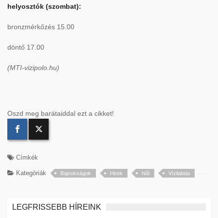
helyosztók (szombat):
bronzmérkőzés 15.00
döntő 17.00
(MTI-vizipolo.hu)
Oszd meg barátaiddal ezt a cikket!
Címkék
Kategóriák
Bajnokságok
Hirek
Női
Vízilabda
LEGFRISSEBB HÍREINK