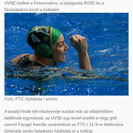
UVSE mellett a Ferencváros, a házigazda BVSC és a
Dunaújváros küzd a trófeáért.
Fotó: FTC Vízilabda / archív
A tavalyi finálé két résztvevője ezúttal már az elődöntőben
találkozik egymással, az UVSE egy évvel ezelőtt a négy gólt
szerző Faragó Kamilla vezérletével az FTC-t 11-9-re felülmúlva
története során hetedszer hódította el a trófeát.