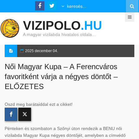
VIZIPOLO
.HU
A magyar vízilabda hivatalos oldala…
2025 december 04.
Női Magyar Kupa – A Ferencváros
favoritként várja a négyes döntőt –
ELŐZETES
Oszd meg barátaiddal ezt a cikket!
Pénteken és szombaton a Szőnyi úton rendezik a BENU női
vízilabda Magyar Kupa négyes döntőjét, amelyben a címvédő