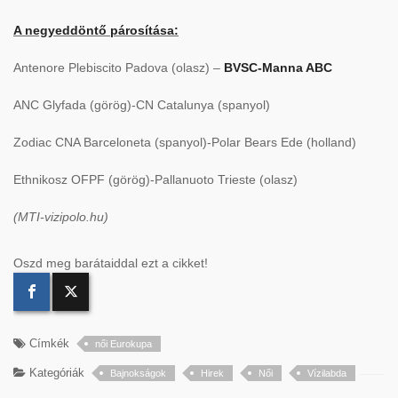
A negyeddöntő párosítása:
Antenore Plebiscito Padova (olasz) –
BVSC-Manna ABC
ANC Glyfada (görög)-CN Catalunya (spanyol)
Zodiac CNA Barceloneta (spanyol)-Polar Bears Ede (holland)
Ethnikosz OFPF (görög)-Pallanuoto Trieste (olasz)
(MTI-vizipolo.hu)
Oszd meg barátaiddal ezt a cikket!
Címkék
női Eurokupa
Kategóriák
Bajnokságok
Hirek
Női
Vízilabda