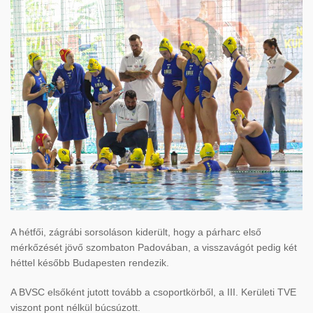
A hétfői, zágrábi sorsoláson kiderült, hogy a párharc első
mérkőzését jövő szombaton Padovában, a visszavágót pedig két
héttel később Budapesten rendezik.
A BVSC elsőként jutott tovább a csoportkörből, a III. Kerületi TVE
viszont pont nélkül búcsúzott.