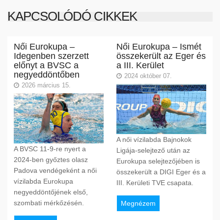
KAPCSOLÓDÓ CIKKEK
Női Eurokupa –
Női Eurokupa – Ismét
Idegenben szerzett
összekerült az Eger és
előnyt a BVSC a
a III. Kerület
negyeddöntőben
2024 október 07.
2026 március 15.
A női vízilabda Bajnokok
A BVSC 11-9-re nyert a
Ligája-selejtező után az
2024-ben győztes olasz
Eurokupa selejtezőjében is
Padova vendégeként a női
összekerült a DIGI Eger és a
vízilabda Eurokupa
III. Kerületi TVE csapata.
negyeddöntőjének első,
szombati mérkőzésén.
Megnézem