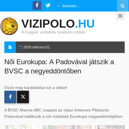
VIZIPOLO
.HU
A magyar vízilabda hivatalos oldala…
2026 március 02.
Női Eurokupa: A Padovával játszik a
BVSC a negyeddöntőben
Oszd meg barátaiddal ezt a cikket!
A BVSC-Manna ABC csapata az olasz Antenore Plebiscito
Padovával találkozik a női vízilabda Eurokupa negyeddöntőjében.