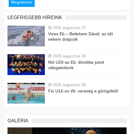
Megnézem
LEGFRISSEBB HÍREINK
2026 augusztus 07.
Vizes Eb – Betlehem Dávid: az idő
nekem dolgozik
2026 augusztus 06.
Női U20-as Eb: döntőbe jutott
válogatottunk
2026 augusztus 06.
Fiú U16-os Vb: vereség a görögöktől
GALÉRIA