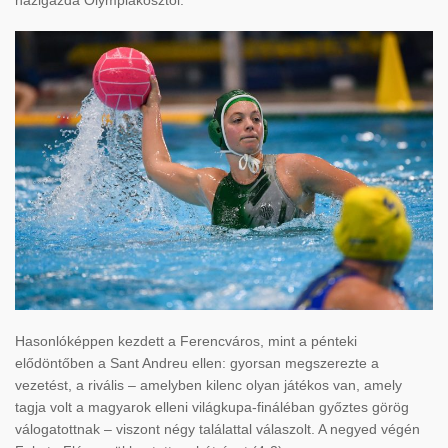
házigazda Olympiakosztól.
Hasonlóképpen kezdett a Ferencváros, mint a pénteki
elődöntőben a Sant Andreu ellen: gyorsan megszerezte a
vezetést, a rivális – amelyben kilenc olyan játékos van, amely
tagja volt a magyarok elleni világkupa-fináléban győztes görög
válogatottnak – viszont négy találattal válaszolt. A negyed végén