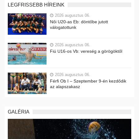
LEGFRISSEBB HÍREINK
2026 augusztus 06.
Női U20-as Eb: döntőbe jutott
válogatottunk
2026 augusztus 06.
Fiú U16-os Vb: vereség a görögöktől
2026 augusztus 06.
Férfi Ob I – Szeptember 9-én kezdődik
az alapszakasz
GALÉRIA