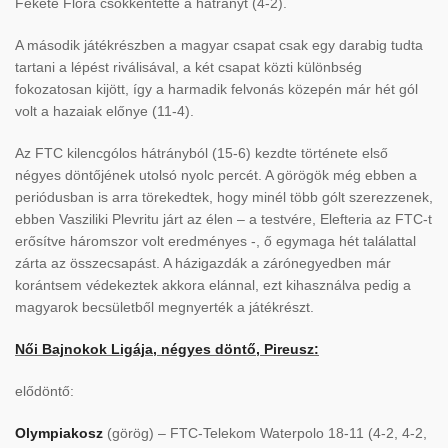
Fekete Flóra csökkentette a hátrányt (4-2).
A második játékrészben a magyar csapat csak egy darabig tudta
tartani a lépést riválisával, a két csapat közti különbség
fokozatosan kijött, így a harmadik felvonás közepén már hét gól
volt a hazaiak előnye (11-4).
Az FTC kilencgólos hátrányból (15-6) kezdte története első
négyes döntőjének utolsó nyolc percét. A görögök még ebben a
periódusban is arra törekedtek, hogy minél több gólt szerezzenek,
ebben Vasziliki Plevritu járt az élen – a testvére, Elefteria az FTC-t
erősítve háromszor volt eredményes -, ő egymaga hét találattal
zárta az összecsapást. A házigazdák a zárónegyedben már
korántsem védekeztek akkora elánnal, ezt kihasználva pedig a
magyarok becsületből megnyerték a játékrészt.
Női Bajnokok Ligája, négyes döntő, Pireusz:
elődöntő:
Olympiakosz
(görög) – FTC-Telekom Waterpolo 18-11 (4-2, 4-2,