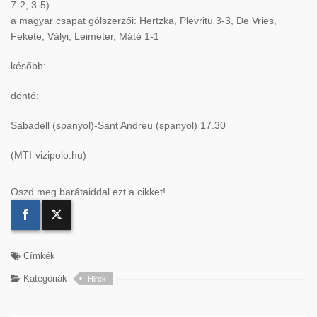
7-2, 3-5)
a magyar csapat gólszerzői: Hertzka, Plevritu 3-3, De Vries,
Fekete, Vályi, Leimeter, Máté 1-1
később:
döntő:
Sabadell (spanyol)-Sant Andreu (spanyol) 17.30
(MTI-vizipolo.hu)
Oszd meg barátaiddal ezt a cikket!
Címkék
Kategóriák
Hirek