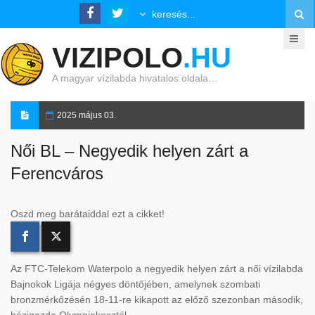
VIZIPOLO
.HU
A magyar vízilabda hivatalos oldala…
2025 május 03.
Női BL – Negyedik helyen zárt a
Ferencváros
Oszd meg barátaiddal ezt a cikket!
Az FTC-Telekom Waterpolo a negyedik helyen zárt a női vízilabda
Bajnokok Ligája négyes döntőjében, amelynek szombati
bronzmérkőzésén 18-11-re kikapott az előző szezonban második,