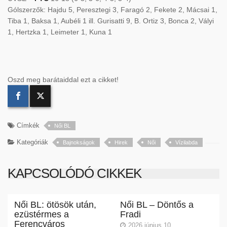
Gólszerzők: Hajdu 5, Peresztegi 3, Faragó 2, Fekete 2, Mácsai 1,
Tiba 1, Baksa 1, Aubéli 1 ill. Gurisatti 9, B. Ortiz 3, Bonca 2, Vályi
1, Hertzka 1, Leimeter 1, Kuna 1
Oszd meg barátaiddal ezt a cikket!
Címkék
Női BL
Kategóriák
Bajnokságok
Hirek
Női
Vízilabda
KAPCSOLÓDÓ CIKKEK
Női BL: ötösök után,
Női BL – Döntős a
ezüstérmes a
Fradi
Ferencváros
2026 június 10.