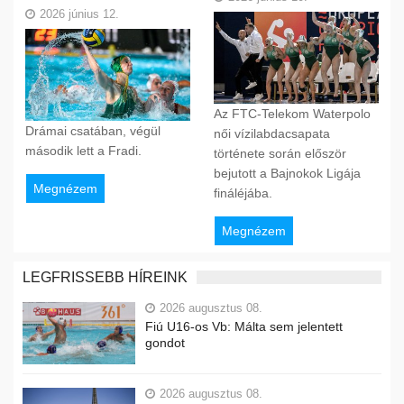
2026 június 12.
Az FTC-Telekom Waterpolo
Drámai csatában, végül
női vízilabdacsapata
második lett a Fradi.
története során először
bejutott a Bajnokok Ligája
Megnézem
fináléjába.
Megnézem
LEGFRISSEBB HÍREINK
2026 augusztus 08.
Fiú U16-os Vb: Málta sem jelentett
gondot
2026 augusztus 08.