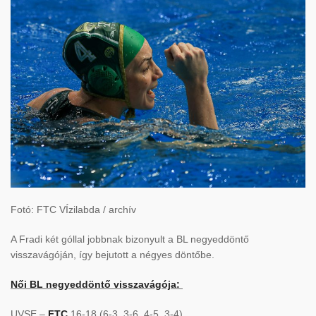
Fotó: FTC VÍzilabda / archív
A Fradi két góllal jobbnak bizonyult a BL negyeddöntő
visszavágóján, így bejutott a négyes döntőbe.
Női BL negyeddöntő visszavágója:
UVSE –
FTC
16-18 (6-3, 3-6, 4-5, 3-4)