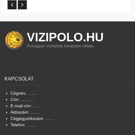
VIZIPOLO.HU
A magyar vízilabda hivatalos oldala
KAPCSOLAT
Cégnév: .......
Cím: ...........
E-mail cím: .......
Adószám: ........
Cégjegyzékszám: .......
Telefon: ........