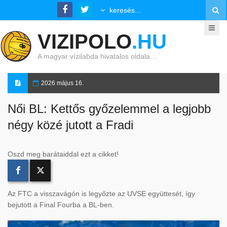
VIZIPOLO
.HU
A magyar vízilabda hivatalos oldala…
2026 május 16.
Női BL: Kettős győzelemmel a legjobb
négy közé jutott a Fradi
Oszd meg barátaiddal ezt a cikket!
Az FTC a visszavágón is legyőzte az UVSE együttesét, így
bejutott a Final Fourba a BL-ben.