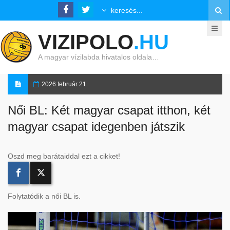
VIZIPOLO
.HU
A magyar vízilabda hivatalos oldala…
2026 február 21.
Női BL: Két magyar csapat itthon, két
magyar csapat idegenben játszik
Oszd meg barátaiddal ezt a cikket!
Folytatódik a női BL is.