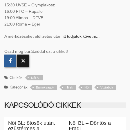
15:30 UVSE – Olympiakosz
16:00 FTC – Rapallo
19:00 Alimos – DFVE
21:00 Roma – Eger
A mérkőzéseket előfizetés után
itt tudjátok követni…
Oszd meg barátaiddal ezt a cikket!
Címkék
Női BL
Kategóriák
Bajnokságok
Hirek
Női
Vízilabda
KAPCSOLÓDÓ CIKKEK
Női BL: ötösök után,
Női BL – Döntős a
ezüstérmes a
Fradi