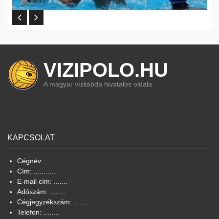
VIZIPOLO.HU
A magyar vízilabda hivatalos oldala
KAPCSOLAT
Cégnév: .......
Cím: ...........
E-mail cím: .......
Adószám: ........
Cégjegyzékszám: .......
Telefon: ........