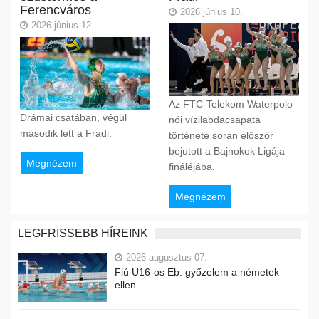
Ferencváros
2026 június 10.
2026 június 12.
Az FTC-Telekom Waterpolo
Drámai csatában, végül
női vízilabdacsapata
második lett a Fradi.
története során először
bejutott a Bajnokok Ligája
Megnézem
fináléjába.
Megnézem
LEGFRISSEBB HÍREINK
2026 augusztus 07.
Fiú U16-os Eb: győzelem a németek
ellen