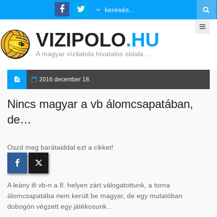
VIZIPOLO
.HU
A magyar vízilabda hivatalos oldala…
2016 december 18.
Nincs magyar a vb álomcsapatában,
de…
Oszd meg barátaiddal ezt a cikket!
A leány ifi vb-n a 8. helyen zárt válogatottunk, a torna
álomcsapatába nem került be magyar, de egy mutatóban
dobogón végzett egy játékosunk…