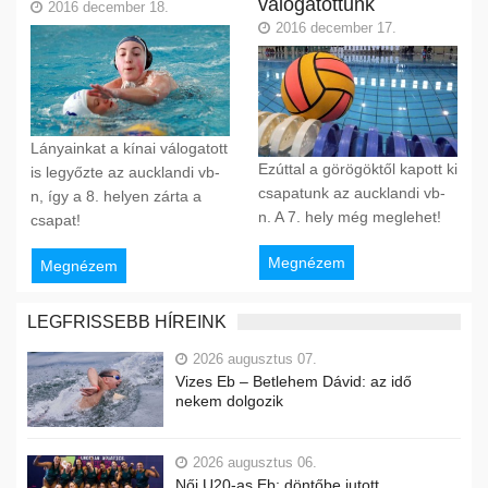
válogatottunk
2016 december 18.
2016 december 17.
Lányainkat a kínai válogatott
Ezúttal a görögöktől kapott ki
is legyőzte az aucklandi vb-
csapatunk az aucklandi vb-
n, így a 8. helyen zárta a
n. A 7. hely még meglehet!
csapat!
Megnézem
Megnézem
LEGFRISSEBB HÍREINK
2026 augusztus 07.
Vizes Eb – Betlehem Dávid: az idő
nekem dolgozik
2026 augusztus 06.
Női U20-as Eb: döntőbe jutott