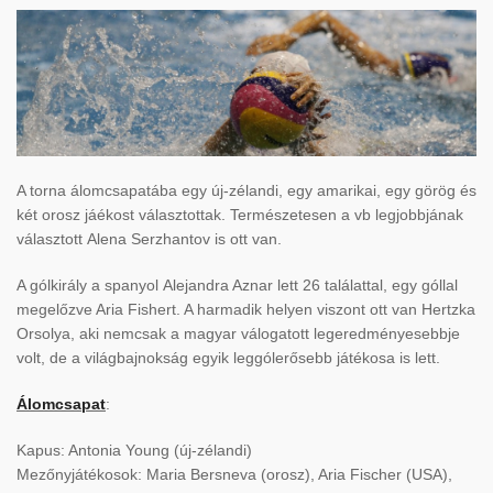
A torna álomcsapatába egy új-zélandi, egy amarikai, egy görög és
két orosz jáékost választottak. Természetesen a vb legjobbjának
választott Alena Serzhantov is ott van.
A gólkirály a spanyol Alejandra Aznar lett 26 találattal, egy góllal
megelőzve Aria Fishert. A harmadik helyen viszont ott van Hertzka
Orsolya, aki nemcsak a magyar válogatott legeredményesebbje
volt, de a világbajnokság egyik leggólerősebb játékosa is lett.
Álomcsapat
:
Kapus: Antonia Young (új-zélandi)
Mezőnyjátékosok: Maria Bersneva (orosz), Aria Fischer (USA),