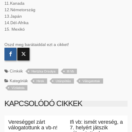
11.Kanada
12.Németország
13.Japán
14.Dél-Afrika
15. Mexikó
Oszd meg barátaiddal ezt a cikket!
Címkék
Hertzka Orsolya
Ifi Vb
Kategóriák
Hirek
Utánpótlás
Válogatottak
Vízilabda
KAPCSOLÓDÓ CIKKEK
Vereséggel zárt
Ifi vb: ismét vereség, a
válogatottunk a vb-n!
7. helyért játszik