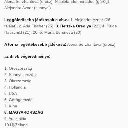
Alena Serzhantova (orosz), Nicoleta Eleftheriadou (görög),
Alejandra Aznar (spanyol)
Leggólerősebb játékosok a vb-n:
1. Alejandra Aznar (26
találat), 2. Aria Fischer (25),
3. Hertzka Orsolya
(22), 4. Paige
Hauschild (21), 20. 5. Maria Bersneva (20)
A torna legértékesebb játékosa:
Alena Serzhantova (orosz)
az ifi vb végeredménye:
1. Oroszország
2. Spanyolország
3. Olaszország
4. Hollandia
5. USA
6. Görögország
7. Kína
8. MAGYARORSZÁG
9. Ausztrália
10.Új-Zéland