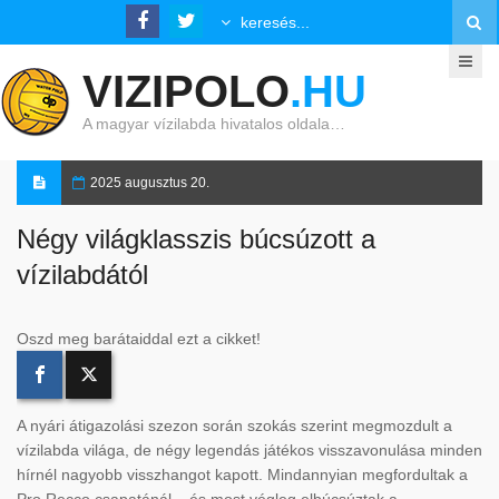
VIZIPOLO
.HU
A magyar vízilabda hivatalos oldala…
2025 augusztus 20.
Négy világklasszis búcsúzott a
vízilabdától
Oszd meg barátaiddal ezt a cikket!
A nyári átigazolási szezon során szokás szerint megmozdult a
vízilabda világa, de négy legendás játékos visszavonulása minden
hírnél nagyobb visszhangot kapott. Mindannyian megfordultak a