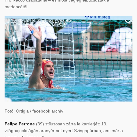
Pro Recco csapatánál – és most végleg elbúcsúztak a
medencétől.
Fotó: Ortigia / facebook archív
Felipe Perrone
(39) stílusosan zárta le karrierjét: 13.
világbajnokságán aranyérmet nyert Szingapúrban, ami már a