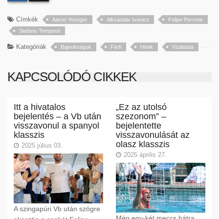
Címkék
Aaron Younger
Alksandar Ivovics
Felipe Perrone
Stefano Tempesti
Kategóriák
Bajnokságok
Férfi
Hirek
Vízilabda
KAPCSOLÓDÓ CIKKEK
Itt a hivatalos
„Ez az utolsó
bejelentés – a Vb után
szezonom” –
visszavonul a spanyol
bejelentette
klasszis
visszavonulását az
olasz klasszis
2025 július 03.
2025 április 27.
A szingapúri Vb után szögre
Még egy-két meccs hátra