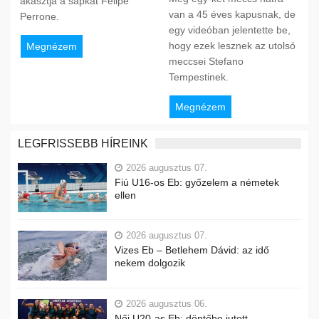
akasztja a sapkát Felipe
van a 45 éves kapusnak, de
Perrone.
egy videóban jelentette be,
hogy ezek lesznek az utolsó
Megnézem
meccsei Stefano
Tempestinek.
Megnézem
LEGFRISSEBB HÍREINK
2026 augusztus 07.
Fiú U16-os Eb: győzelem a németek
ellen
2026 augusztus 07.
Vizes Eb – Betlehem Dávid: az idő
nekem dolgozik
2026 augusztus 06.
Női U20-as Eb: döntőbe jutott