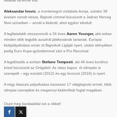
hetedik vb-érme volt.
Aleksandar Ivovic
, a montenegrói vízilabda ikonja, szintén 39
évesen vonult vissza. Bajnoki címmel búcsúzott a Jadran Herceg
Novi színeiben – annál a klubnál, ahol egykor elindult.
A legfiatalabb visszavonuló a 34 éves
Aaron Younger,
akit sokan
minden idők legjobb ausztrál játékosának tartanak. Európai
klubpályafutása során öt Bajnokok Ligáját nyert, utolsó idényében
pedig Euro Kupa-győzelemmel zárt a Pro Reccóval.
A legidősebb a sorban
Stefano Tempesti
, aki 46 éves korához
közel búcsúzott az Ortigiától. Az olasz kapus öt olimpián is
szerepelt – egy ezüstöt (2012) és egy bronzot (2016) is nyert.
A négy klasszis pályafutása összesen 17 világbajnoki érmét, több
olimpiai szereplést és megannyi klubtrófeát foglal magában.
Oszd meg barátaiddal ezt a cikket!