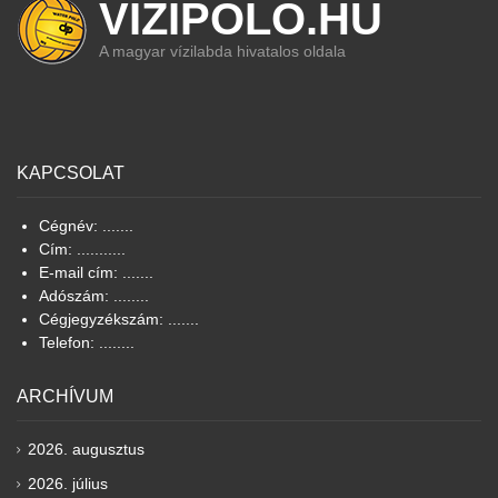
VIZIPOLO.HU
A magyar vízilabda hivatalos oldala
KAPCSOLAT
Cégnév: .......
Cím: ...........
E-mail cím: .......
Adószám: ........
Cégjegyzékszám: .......
Telefon: ........
ARCHÍVUM
2026. augusztus
2026. július