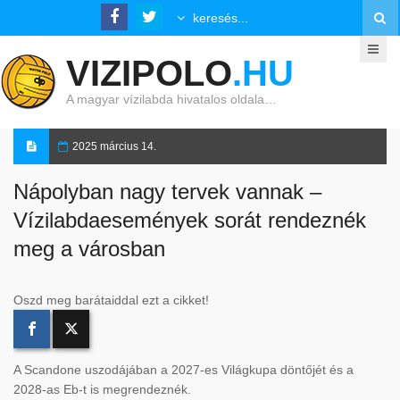
VIZIPOLO
.HU
A magyar vízilabda hivatalos oldala…
2025 március 14.
Nápolyban nagy tervek vannak –
Vízilabdaesemények sorát rendeznék
meg a városban
Oszd meg barátaiddal ezt a cikket!
A Scandone uszodájában a 2027-es Világkupa döntőjét és a
2028-as Eb-t is megrendeznék.