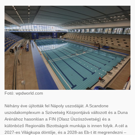
Fotó: wpdworld.com
Néhány éve újították fel Nápoly uszodáját. A Scandone
uszodakomplexum a Szövetség Központjává változott és a Duna
Arénához hasonlóan a FIN (Olasz Úszószövetség) és a
különböző Regionális Bizottságok munkája is innen folyik. A cél a
2027-es Világkupa döntője, és a 2028-as Eb-t itt megrendezni –