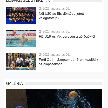
LEGFRISSEBB HÍREINK
2026 augusztus 06.
Női U20-as Eb: döntőbe jutott
válogatottunk
2026 augusztus 06.
Fiú U16-os Vb: vereség a görögöktől
2026 augusztus 06.
Férfi Ob I – Szeptember 9-én kezdődik
az alapszakasz
GALÉRIA