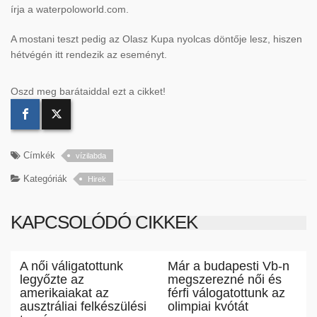
írja a waterpoloworld.com.
A mostani teszt pedig az Olasz Kupa nyolcas döntője lesz, hiszen
hétvégén itt rendezik az eseményt.
Oszd meg barátaiddal ezt a cikket!
Címkék
vízilabda
Kategóriák
Hirek
KAPCSOLÓDÓ CIKKEK
A női váligatottunk
Már a budapesti Vb-n
legyőzte az
megszerezné női és
amerikaiakat az
férfi válogatottunk az
ausztráliai felkészülési
olimpiai kvótát