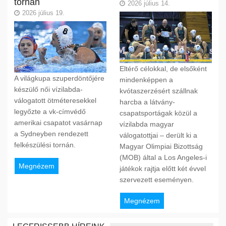
tornán
2026 július 14.
2026 július 19.
Eltérő célokkal, de elsőként
A világkupa szuperdöntőjére
mindenképpen a
készülő női vízilabda-
kvótaszerzésért szállnak
válogatott ötméteresekkel
harcba a látvány-
legyőzte a vk-címvédő
csapatsportágak közül a
amerikai csapatot vasárnap
vízilabda magyar
a Sydneyben rendezett
válogatottjai – derült ki a
felkészülési tornán.
Magyar Olimpiai Bizottság
(MOB) által a Los Angeles-i
Megnézem
játékok rajtja előtt két évvel
szervezett eseményen.
Megnézem