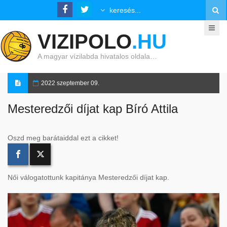
VIZIPOLO
.HU
A magyar vízilabda hivatalos oldala…
2022 szeptember 09.
Mesteredzői díjat kap Bíró Attila
Oszd meg barátaiddal ezt a cikket!
Női válogatottunk kapitánya Mesteredzői díjat kap.