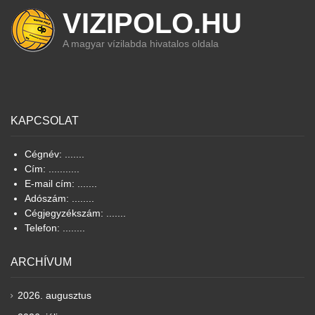
VIZIPOLO.HU
A magyar vízilabda hivatalos oldala
KAPCSOLAT
Cégnév: .......
Cím: ...........
E-mail cím: .......
Adószám: ........
Cégjegyzékszám: .......
Telefon: ........
ARCHÍVUM
2026. augusztus