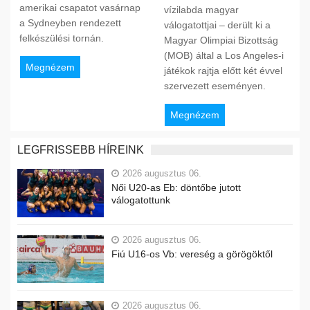
amerikai csapatot vasárnap
vízilabda magyar
a Sydneyben rendezett
válogatottjai – derült ki a
felkészülési tornán.
Magyar Olimpiai Bizottság
(MOB) által a Los Angeles-i
Megnézem
játékok rajtja előtt két évvel
szervezett eseményen.
Megnézem
LEGFRISSEBB HÍREINK
2026 augusztus 06.
Női U20-as Eb: döntőbe jutott
válogatottunk
2026 augusztus 06.
Fiú U16-os Vb: vereség a görögöktől
2026 augusztus 06.