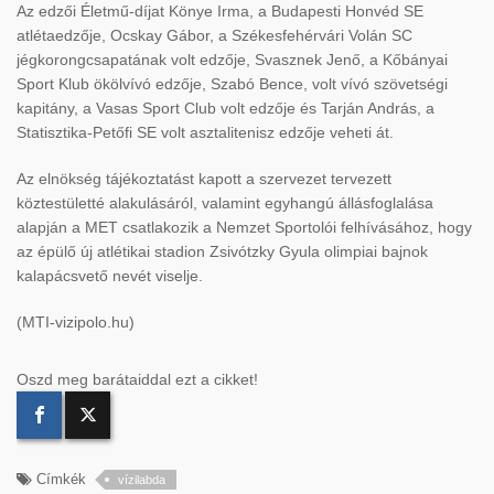
Az edzői Életmű-díjat Könye Irma, a Budapesti Honvéd SE
atlétaedzője, Ocskay Gábor, a Székesfehérvári Volán SC
jégkorongcsapatának volt edzője, Svasznek Jenő, a Kőbányai
Sport Klub ökölvívó edzője, Szabó Bence, volt vívó szövetségi
kapitány, a Vasas Sport Club volt edzője és Tarján András, a
Statisztika-Petőfi SE volt asztalitenisz edzője veheti át.
Az elnökség tájékoztatást kapott a szervezet tervezett
köztestületté alakulásáról, valamint egyhangú állásfoglalása
alapján a MET csatlakozik a Nemzet Sportolói felhívásához, hogy
az épülő új atlétikai stadion Zsivótzky Gyula olimpiai bajnok
kalapácsvető nevét viselje.
(MTI-vizipolo.hu)
Oszd meg barátaiddal ezt a cikket!
Címkék
vízilabda