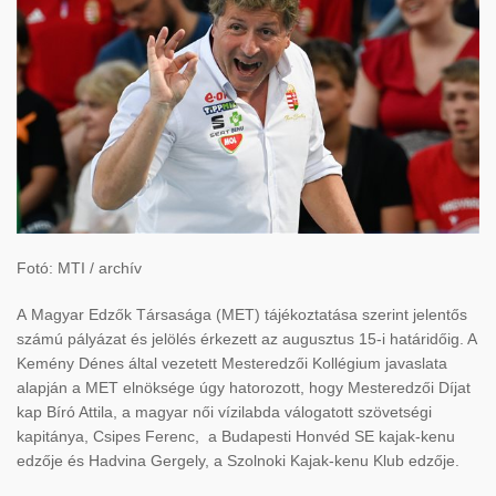
Fotó: MTI / archív
A Magyar Edzők Társasága (MET) tájékoztatása szerint jelentős
számú pályázat és jelölés érkezett az augusztus 15-i határidőig. A
Kemény Dénes által vezetett Mesteredzői Kollégium javaslata
alapján a MET elnöksége úgy hatorozott, hogy Mesteredzői Díjat
kap Bíró Attila, a magyar női vízilabda válogatott szövetségi
kapitánya, Csipes Ferenc, a Budapesti Honvéd SE kajak-kenu
edzője és Hadvina Gergely, a Szolnoki Kajak-kenu Klub edzője.