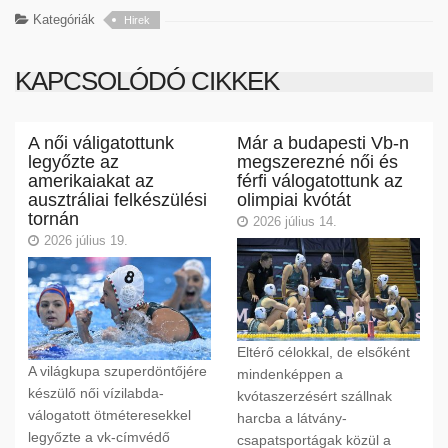
Kategóriák
Hirek
KAPCSOLÓDÓ CIKKEK
A női váligatottunk
Már a budapesti Vb-n
legyőzte az
megszerezné női és
amerikaiakat az
férfi válogatottunk az
ausztráliai felkészülési
olimpiai kvótát
tornán
2026 július 14.
2026 július 19.
Eltérő célokkal, de elsőként
A világkupa szuperdöntőjére
mindenképpen a
készülő női vízilabda-
kvótaszerzésért szállnak
válogatott ötméteresekkel
harcba a látvány-
legyőzte a vk-címvédő
csapatsportágak közül a