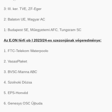
3: III. ker. TVE, ZF-Eger
2: Balaton UE, Magyar AC
1: Budapest SE, Műegyetemi AFC, Tungsram SC
Az E.ON férfi ob I 2023/24-es szezonjának végeredménye:
1. FTC-Telekom Waterpoolo
2. VasasPlaket
3. BVSC-Manna ABC
4. Szolnoki Dózsa
5. EPS-Honvéd
6. Genesys OSC Újbuda