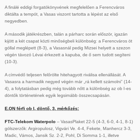
A finálé eddigi forgatókönyvének megfelelően a Ferencváros
diktálta a tempót, a Vasas viszont tartotta a lépést az első
negyedben.
A második játékrészben, talán a párharc során először, igazán
kijött a két csapat közti minőségbeli különbség: a Ferencváros öt
góllal meglépett (8-3), a Vasasnál pedig Mizsei helyett a szezon
végén távozó Lévai érkezett a kapuba, de ő sem tudott segíteni
(10-3).
A címvédő teljesen felőrölte hitehagyott riválisa ellenállását. A
Vasasra a harmadik negyed végén már „rá kellett számolni” (14-
4), a folytatásban pedig még tovább nőtt a különbség az ob I-es
döntők történetének egyik legsimább összecsapásán.
E.ON férfi ob I, döntő, 3. mérkőzés:
FTC-Telekom Waterpolo
– VasasPlaket 22-5 (4-3, 6-0, 4-1, 8-1)
gólszerzők: Argiropulosz, Vigvári Ve. 4-4, Fekete, Manhercz 3-3,
Madic, Vámos, Jansik Sz. 2-2, Pohl, Di Somma 1-1, illetve