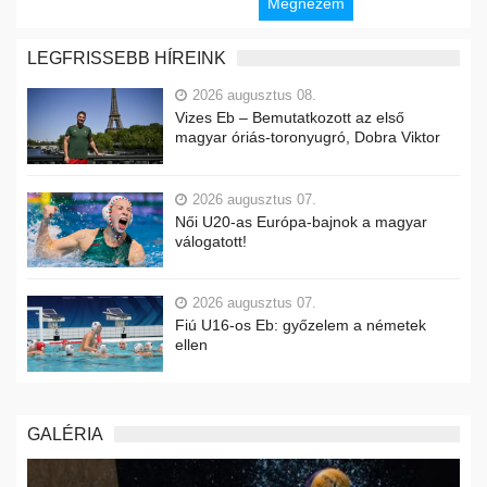
Megnézem
LEGFRISSEBB HÍREINK
2026 augusztus 08.
Vizes Eb – Bemutatkozott az első
magyar óriás-toronyugró, Dobra Viktor
2026 augusztus 07.
Női U20-as Európa-bajnok a magyar
válogatott!
2026 augusztus 07.
Fiú U16-os Eb: győzelem a németek
ellen
GALÉRIA