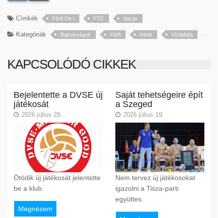
Címkék
Férfi Ob I
FTC
Vasas
Kategóriák
Bajnokságok
Férfi
Hirek
Vízilabda
KAPCSOLÓDÓ CIKKEK
Bejelentette a DVSE új
Saját tehetségeire épít
játékosát
a Szeged
2026 július 28.
2026 július 19.
Ötödik új játékosát jelentette
Nem tervez új játékosokat
be a klub.
igazolni a Tisza-parti
együttes.
Megnézem