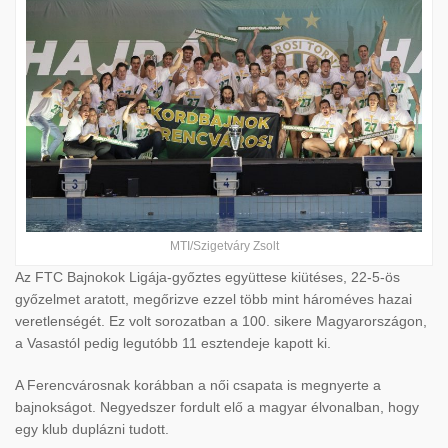
MTI/Szigetváry Zsolt
Az FTC Bajnokok Ligája-győztes együttese kiütéses, 22-5-ös
győzelmet aratott, megőrizve ezzel több mint hároméves hazai
veretlenségét. Ez volt sorozatban a 100. sikere Magyarországon,
a Vasastól pedig legutóbb 11 esztendeje kapott ki.
A Ferencvárosnak korábban a női csapata is megnyerte a
bajnokságot. Negyedszer fordult elő a magyar élvonalban, hogy
egy klub duplázni tudott.