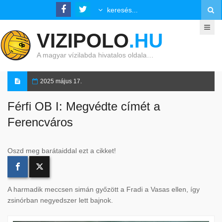
VIZIPOLO
.HU
A magyar vízilabda hivatalos oldala…
2025 május 17.
Férfi OB I: Megvédte címét a
Ferencváros
Oszd meg barátaiddal ezt a cikket!
A harmadik meccsen simán győzött a Fradi a Vasas ellen, így
zsinórban negyedszer lett bajnok.