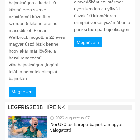
címvédőként ezüstérmet
bajnokságon a keddi 10
nyert kedden a nyíltvízi
kilométeren szerzett
úszók 10 kilométeres
ezüstérmét követően,
olimpiai versenyszámában a
szerdán 5 kilométeren is
párizsi Európa-bajnokságon.
második lett Florian
Wellbrock mögött; a 22 éves
Megnézem
magyar úszó bízik benne,
hogy akár már jövőre, a
hazai rendezésű
világbajnokságon „fogást
talál” a németek olimpiai
bajnokán.
Megnézem
LEGFRISSEBB HÍREINK
2026 augusztus 07.
Női U20-as Európa-bajnok a magyar
válogatott!