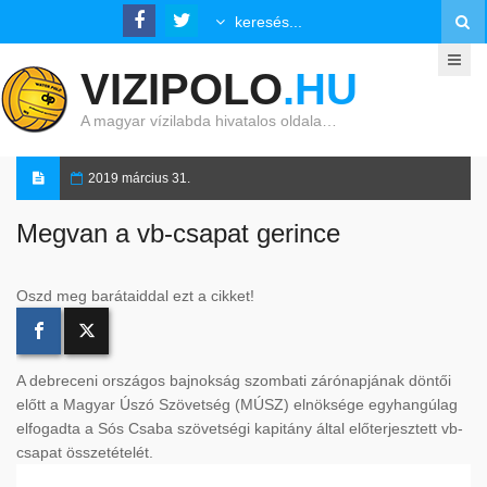
VIZIPOLO
.HU
A magyar vízilabda hivatalos oldala…
2019 március 31.
Megvan a vb-csapat gerince
Oszd meg barátaiddal ezt a cikket!
A debreceni országos bajnokság szombati zárónapjának döntői
előtt a Magyar Úszó Szövetség (MÚSZ) elnöksége egyhangúlag
elfogadta a Sós Csaba szövetségi kapitány által előterjesztett vb-
csapat összetételét.