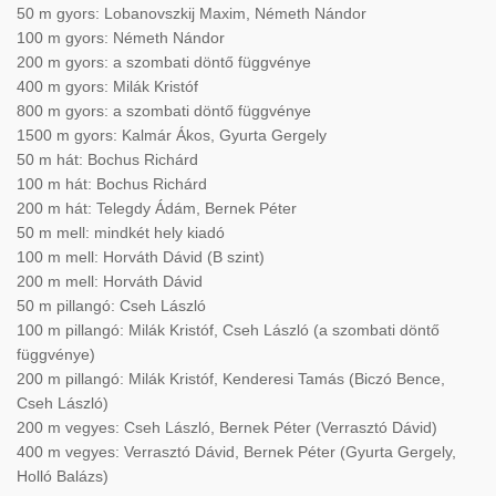
50 m gyors: Lobanovszkij Maxim, Németh Nándor
100 m gyors: Németh Nándor
200 m gyors: a szombati döntő függvénye
400 m gyors: Milák Kristóf
800 m gyors: a szombati döntő függvénye
1500 m gyors: Kalmár Ákos, Gyurta Gergely
50 m hát: Bochus Richárd
100 m hát: Bochus Richárd
200 m hát: Telegdy Ádám, Bernek Péter
50 m mell: mindkét hely kiadó
100 m mell: Horváth Dávid (B szint)
200 m mell: Horváth Dávid
50 m pillangó: Cseh László
100 m pillangó: Milák Kristóf, Cseh László (a szombati döntő
függvénye)
200 m pillangó: Milák Kristóf, Kenderesi Tamás (Biczó Bence,
Cseh László)
200 m vegyes: Cseh László, Bernek Péter (Verrasztó Dávid)
400 m vegyes: Verrasztó Dávid, Bernek Péter (Gyurta Gergely,
Holló Balázs)