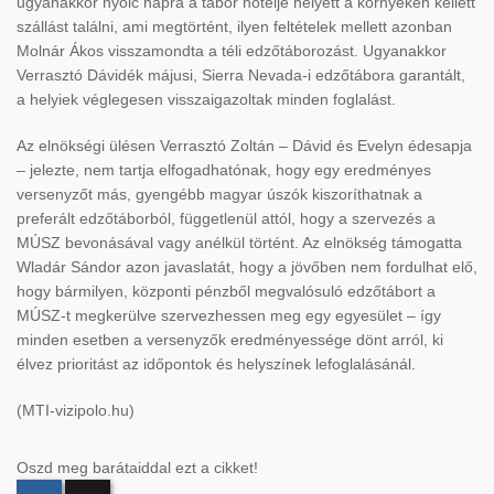
ugyanakkor nyolc napra a tábor hotelje helyett a környéken kellett
szállást találni, ami megtörtént, ilyen feltételek mellett azonban
Molnár Ákos visszamondta a téli edzőtáborozást. Ugyanakkor
Verrasztó Dávidék májusi, Sierra Nevada-i edzőtábora garantált,
a helyiek véglegesen visszaigazoltak minden foglalást.
Az elnökségi ülésen Verrasztó Zoltán – Dávid és Evelyn édesapja
– jelezte, nem tartja elfogadhatónak, hogy egy eredményes
versenyzőt más, gyengébb magyar úszók kiszoríthatnak a
preferált edzőtáborból, függetlenül attól, hogy a szervezés a
MÚSZ bevonásával vagy anélkül történt. Az elnökség támogatta
Wladár Sándor azon javaslatát, hogy a jövőben nem fordulhat elő,
hogy bármilyen, központi pénzből megvalósuló edzőtábort a
MÚSZ-t megkerülve szervezhessen meg egy egyesület – így
minden esetben a versenyzők eredményessége dönt arról, ki
élvez prioritást az időpontok és helyszínek lefoglalásánál.
(MTI-vizipolo.hu)
Oszd meg barátaiddal ezt a cikket!