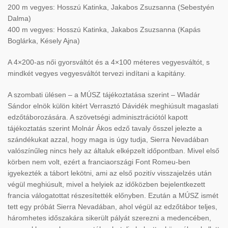
200 m vegyes: Hosszú Katinka, Jakabos Zsuzsanna (Sebestyén
Dalma)
400 m vegyes: Hosszú Katinka, Jakabos Zsuzsanna (Kapás
Boglárka, Késely Ajna)
A 4×200-as női gyorsváltót és a 4×100 méteres vegyesváltót, s
mindkét vegyes vegyesváltót tervezi indítani a kapitány.
A szombati ülésen – a MÚSZ tájékoztatása szerint – Wladár
Sándor elnök külön kitért Verrasztó Dávidék meghiúsult magaslati
edzőtáborozására. A szövetségi adminisztrációtól kapott
tájékoztatás szerint Molnár Ákos edző tavaly ősszel jelezte a
szándékukat azzal, hogy maga is úgy tudja, Sierra Nevadában
valószínűleg nincs hely az általuk elképzelt időpontban. Mivel első
körben nem volt, ezért a franciaországi Font Romeu-ben
igyekezték a tábort lekötni, ami az első pozitív visszajelzés után
végül meghiúsult, mivel a helyiek az időközben bejelentkezett
francia válogatottat részesítették előnyben. Ezután a MÚSZ ismét
tett egy próbát Sierra Nevadában, ahol végül az edzőtábor teljes,
háromhetes időszakára sikerült pályát szerezni a medencében,