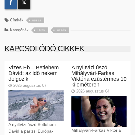
Címkék
úszás
Kategóriák
Hirek
úszás
KAPCSOLÓDÓ CIKKEK
Vizes Eb – Betlehem
A nyíltvízi úszó
Dávid: az idő nekem
Mihályvári-Farkas
dolgozik
Viktória ezüstérmes 10
kilométeren
2026 augusztus 07.
2026 augusztus 04.
A nyíltvízi úszó Betlehem
Mihályvári-Farkas Viktória
Dávid a párizsi Európa-