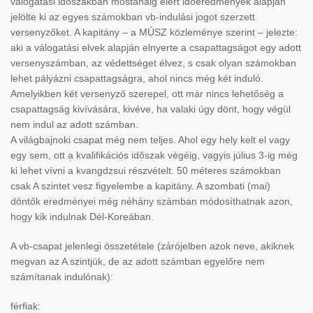
válogatási időszakban mostanáig elért időeredmények alapján
jelölte ki az egyes számokban vb-indulási jogot szerzett
versenyzőket. A kapitány – a MÚSZ közleménye szerint – jelezte:
aki a válogatási elvek alapján elnyerte a csapattagságot egy adott
versenyszámban, az védettséget élvez, s csak olyan számokban
lehet pályázni csapattagságra, ahol nincs még két induló.
Amelyikben két versenyző szerepel, ott már nincs lehetőség a
csapattagság kivívására, kivéve, ha valaki úgy dönt, hogy végül
nem indul az adott számban.
A világbajnoki csapat még nem teljes. Ahol egy hely kelt el vagy
egy sem, ott a kvalifikációs időszak végéig, vagyis július 3-ig még
ki lehet vívni a kvangdzsui részvételt. 50 méteres számokban
csak A szintet vesz figyelembe a kapitány. A szombati (mai)
döntők eredményei még néhány számban módosíthatnak azon,
hogy kik indulnak Dél-Koreában.
A vb-csapat jelenlegi összetétele (zárójelben azok neve, akiknek
megvan az A szintjük, de az adott számban egyelőre nem
számítanak indulónak):
férfiak: