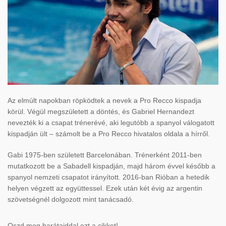
Az elmúlt napokban röpködtek a nevek a Pro Recco kispadja
körül. Végül megszületett a döntés, és Gabriel Hernandezt
nevezték ki a csapat trénerévé, aki legutóbb a spanyol válogatott
kispadján ült – számolt be a Pro Recco hivatalos oldala a hírről.
Gabi 1975-ben született Barcelonában. Trénerként 2011-ben
mutatkozott be a Sabadell kispadján, majd három évvel később a
spanyol nemzeti csapatot irányított. 2016-ban Rióban a hetedik
helyen végzett az együttessel. Ezek után két évig az argentin
szövetségnél dolgozott mint tanácsadó.
Oszd meg barátaiddal ezt a cikket!