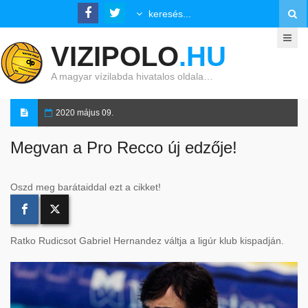
VIZIPOLO
.HU
A magyar vízilabda hivatalos oldala…
2020 május 09.
Megvan a Pro Recco új edzője!
Oszd meg barátaiddal ezt a cikket!
Ratko Rudicsot Gabriel Hernandez váltja a ligúr klub kispadján.