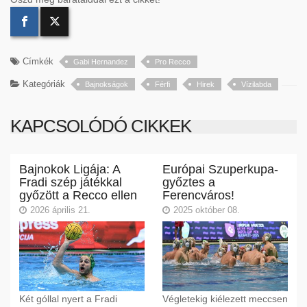
Címkék
Gabi Hernandez
Pro Recco
Kategóriák
Bajnokságok
Férfi
Hirek
Vízilabda
KAPCSOLÓDÓ CIKKEK
Bajnokok Ligája: A
Európai Szuperkupa-
Fradi szép játékkal
győztes a
győzött a Recco ellen
Ferencváros!
2026 április 21.
2025 október 08.
Két góllal nyert a Fradi
Végletekig kiélezett meccsen