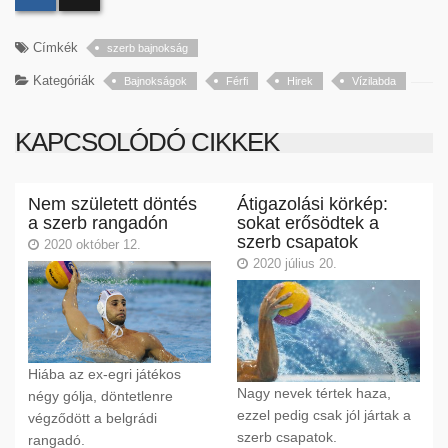
Címkék
szerb bajnokság
Kategóriák
Bajnokságok
Férfi
Hirek
Vízilabda
KAPCSOLÓDÓ CIKKEK
Nem született döntés
Átigazolási körkép:
a szerb rangadón
sokat erősödtek a
szerb csapatok
2020 október 12.
2020 július 20.
Hiába az ex-egri játékos
Nagy nevek tértek haza,
négy gólja, döntetlenre
ezzel pedig csak jól jártak a
végződött a belgrádi
szerb csapatok.
rangadó.