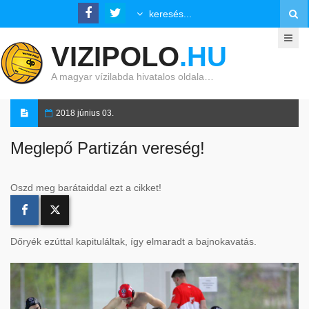
VIZIPOLO
.HU
A magyar vízilabda hivatalos oldala…
2018 június 03.
Meglepő Partizán vereség!
Oszd meg barátaiddal ezt a cikket!
Dőryék ezúttal kapituláltak, így elmaradt a bajnokavatás.