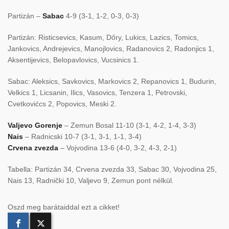
Partizán –
Sabac
4-9 (3-1, 1-2, 0-3, 0-3)
Partizán: Risticsevics, Kasum, Dőry, Lukics, Lazics, Tomics,
Jankovics, Andrejevics, Manojlovics, Radanovics 2, Radonjics 1,
Aksentijevics, Belopavlovics, Vucsinics 1.
Sabac: Aleksics, Savkovics, Markovics 2, Repanovics 1, Budurin,
Velkics 1, Licsanin, Ilics, Vasovics, Tenzera 1, Petrovski,
Cvetkovićcs 2, Popovics, Meski 2.
Valjevo Gorenje
– Zemun Bosal 11-10 (3-1, 4-2, 1-4, 3-3)
Nais
– Radnicski 10-7 (3-1, 3-1, 1-1, 3-4)
Crvena zvezda
– Vojvodina 13-6 (4-0, 3-2, 4-3, 2-1)
Tabella: Partizán 34, Crvena zvezda 33, Sabac 30, Vojvodina 25,
Nais 13, Radnički 10, Valjevo 9, Zemun pont nélkül.
Oszd meg barátaiddal ezt a cikket!