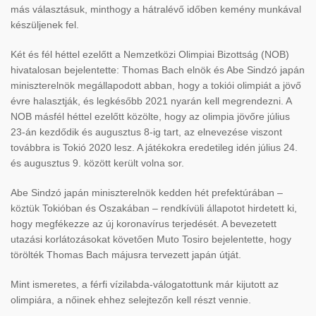
más választásuk, minthogy a hátralévő időben kemény munkával
készüljenek fel.
Két és fél héttel ezelőtt a Nemzetközi Olimpiai Bizottság (NOB)
hivatalosan bejelentette: Thomas Bach elnök és Abe Sindzó japán
miniszterelnök megállapodott abban, hogy a tokiói olimpiát a jövő
évre halasztják, és legkésőbb 2021 nyarán kell megrendezni. A
NOB másfél héttel ezelőtt közölte, hogy az olimpia jövőre július
23-án kezdődik és augusztus 8-ig tart, az elnevezése viszont
továbbra is Tokió 2020 lesz. A játékokra eredetileg idén július 24.
és augusztus 9. között került volna sor.
Abe Sindzó japán miniszterelnök kedden hét prefektúrában –
köztük Tokióban és Oszakában – rendkívüli állapotot hirdetett ki,
hogy megfékezze az új koronavírus terjedését. A bevezetett
utazási korlátozásokat követően Muto Tosiro bejelentette, hogy
törölték Thomas Bach májusra tervezett japán útját.
Mint ismeretes, a férfi vízilabda-válogatottunk már kijutott az
olimpiára, a nőinek ehhez selejtezőn kell részt vennie.