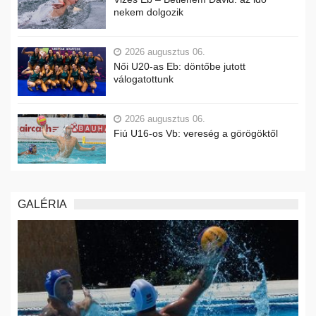
nekem dolgozik
2026 augusztus 06.
Női U20-as Eb: döntőbe jutott
válogatottunk
2026 augusztus 06.
Fiú U16-os Vb: vereség a görögöktől
GALÉRIA