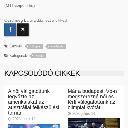
(MTI-vizipolo.hu)
Oszd meg barátaiddal ezt a cikket!
Címkék
olimpia
vízilabda
Kategóriák
Hirek
KAPCSOLÓDÓ CIKKEK
A női váligatottunk
Már a budapesti Vb-n
legyőzte az
megszerezné női és
amerikaiakat az
férfi válogatottunk az
ausztráliai felkészülési
olimpiai kvótát
tornán
2026 július 14.
2026 július 19.