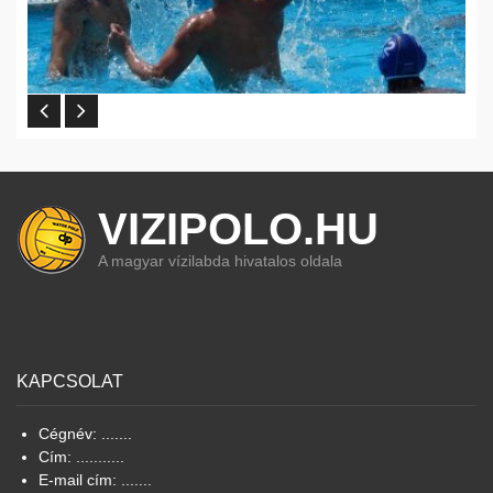
VIZIPOLO.HU
A magyar vízilabda hivatalos oldala
KAPCSOLAT
Cégnév: .......
Cím: ...........
E-mail cím: .......