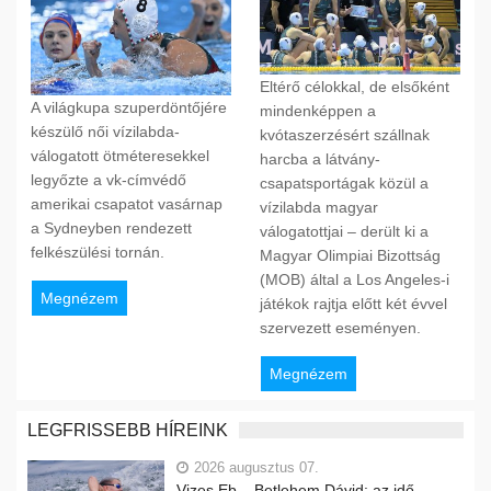
Eltérő célokkal, de elsőként
A világkupa szuperdöntőjére
mindenképpen a
készülő női vízilabda-
kvótaszerzésért szállnak
válogatott ötméteresekkel
harcba a látvány-
legyőzte a vk-címvédő
csapatsportágak közül a
amerikai csapatot vasárnap
vízilabda magyar
a Sydneyben rendezett
válogatottjai – derült ki a
felkészülési tornán.
Magyar Olimpiai Bizottság
(MOB) által a Los Angeles-i
Megnézem
játékok rajtja előtt két évvel
szervezett eseményen.
Megnézem
LEGFRISSEBB HÍREINK
2026 augusztus 07.
Vizes Eb – Betlehem Dávid: az idő