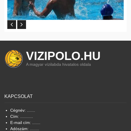
VIZIPOLO.HU
A magyar vízilabda hivatalos oldala
KAPCSOLAT
Cégnév: .......
Cím: ...........
E-mail cím: .......
Adószám: ........