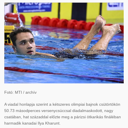
Fotó: MTI / archív
A viadal honlapja szerint a kétszeres olimpiai bajnok csütörtökön
50.73 másodperces versenycsúccsal diadalmaskodott, nagy
csatában, hat századdal előzte meg a párizsi ötkarikás fináléban
harmadik kanadai Ilya Kharunt.