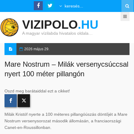
VIZIPOLO
.HU
A magyar vízilabda hivatalos oldala…
2026 május 29.
Mare Nostrum – Milák versenycsúccsal
nyert 100 méter pillangón
Oszd meg barátaiddal ezt a cikket!
Milák Kristóf nyerte a 100 méteres pillangóúszás döntőjét a Mare
Nostrum versenysorozat második állomásán, a franciaországi
Canet-en-Roussillonban.