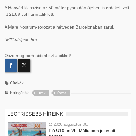
A Honvéd klasszisa az 50 méter gyors döntőjében is érdekelt volt,
itt 21.88-cal harmadik lett.
A Mare Nostrum-sorozat a hétvégén Barcelonában zárul.
(MTI-vizipolo.hu)
Oszd meg barátaiddal ezt a cikket!
Címkék
Kategóriák
Hirek
úszás
LEGFRISSEBB HÍREINK
2026 augusztus 08.
Fiú U16-os Vb: Málta sem jelentett
gondot