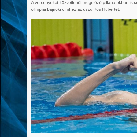
A versenyeket közvetlenül megelőző pillanatokban is sok
olimpiai bajnoki címhez az úszó Kós Hubertet.