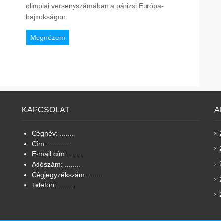
olimpiai versenyszámában a párizsi Európa-
bajnokságon.
Megnézem
KAPCSOLAT
A
Cégnév: .......
Cím: ...........
E-mail cím: .......
Adószám: ........
Cégjegyzékszám: .......
Telefon: ........