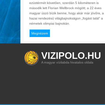
ezüstérmét követően, szerdán 5 kilométeren is
második lett Florian Wellbrock mögött; a 22 éves
magyar úszó bízik benne, hogy akár már jövőre, a
hazai rendezésű világbajnokságon „fogást talál” a
németek olimpiai bajnokán.
Megnézem
VIZIPOLO.HU
A magyar vízilabda hivatalos oldala