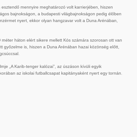
 esztendő mennyire meghatározó volt karrierjében, hiszen
zágos bajnokságon, a budapesti világbajnokságon pedig élőben
ronzérmet nyert, ekkor olyan hangzavar volt a Duna Arénában,
 méter háton elért sikere mellett Kós számára szorosan ott van
tt győzelme is, hiszen a Duna Arénában hazai közönség előtt,
ágcsúccsal.
lmje „A Karib-tenger kalózai”, az úszáson kívüli egyik
orában az iskolai futballcsapat kapitányaként nyert egy tornán.