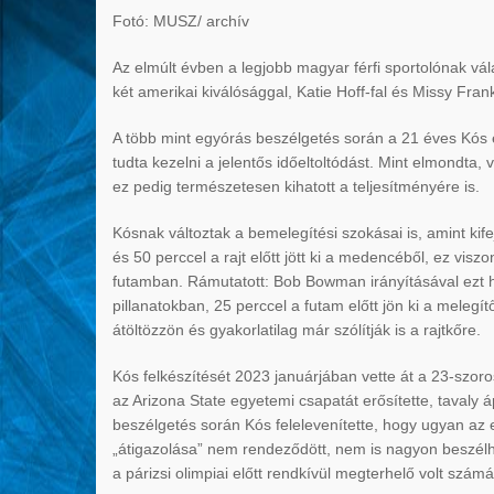
Fotó: MUSZ/ archív
Az elmúlt évben a legjobb magyar férfi sportolónak vál
két amerikai kiválósággal, Katie Hoff-fal és Missy Frank
A több mint egyórás beszélgetés során a 21 éves Kós el
tudta kezelni a jelentős időeltoltódást. Mint elmondta, 
ez pedig természetesen kihatott a teljesítményére is.
Kósnak változtak a bemelegítési szokásai is, amint kife
és 50 perccel a rajt előtt jött ki a medencéből, ez viszo
futamban. Rámutatott: Bob Bowman irányításával ezt hely
pillanatokban, 25 perccel a futam előtt jön ki a meleg
átöltözzön és gyakorlatilag már szólítják is a rajtkőre.
Kós felkészítését 2023 januárjában vette át a 23-szor
az Arizona State egyetemi csapatát erősítette, tavaly
beszélgetés során Kós felelevenítette, hogy ugyan az e
„átigazolása” nem rendeződött, nem is nagyon beszélhet
a párizsi olimpiai előtt rendkívül megterhelő volt számá