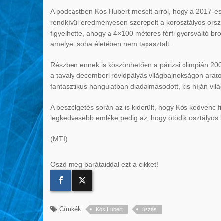
A podcastben Kós Hubert mesélt arról, hogy a 2017-es
rendkívül eredményesen szerepelt a korosztályos ors
figyelhette, ahogy a 4×100 méteres férfi gyorsváltó b
amelyet soha életében nem tapasztalt.
Részben ennek is köszönhetően a párizsi olimpián 200
a tavaly decemberi rövidpályás világbajnokságon arato
fantasztikus hangulatban diadalmasodott, kis híján vil
A beszélgetés során az is kiderült, hogy Kós kedvenc fi
legkedvesebb emléke pedig az, hogy ötödik osztályos k
(MTI)
Oszd meg barátaiddal ezt a cikket!
Címkék
Kós Hubert
úszás