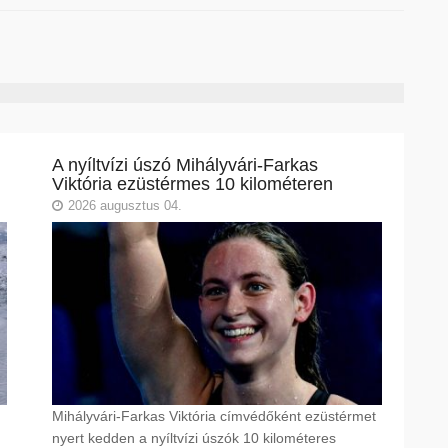
A nyíltvízi úszó Mihályvári-Farkas
Viktória ezüstérmes 10 kilométeren
2026 augusztus 04.
Mihályvári-Farkas Viktória címvédőként ezüstérmet
nyert kedden a nyíltvízi úszók 10 kilométeres