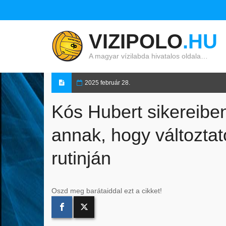
VIZIPOLO
.HU
A magyar vízilabda hivatalos oldala…
2025 február 28.
Kós Hubert sikereibe
annak, hogy változtat
rutinján
Oszd meg barátaiddal ezt a cikket!