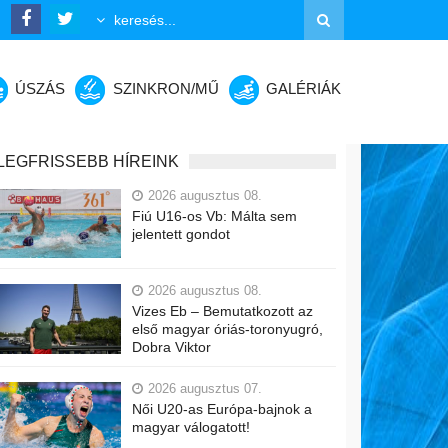
ÚSZÁS
SZINKRON/MŰ
GALÉRIÁK
LEGFRISSEBB HÍREINK
2026 augusztus 08.
Fiú U16-os Vb: Málta sem
jelentett gondot
2026 augusztus 08.
Vizes Eb – Bemutatkozott az
első magyar óriás-toronyugró,
Dobra Viktor
2026 augusztus 07.
Női U20-as Európa-bajnok a
magyar válogatott!