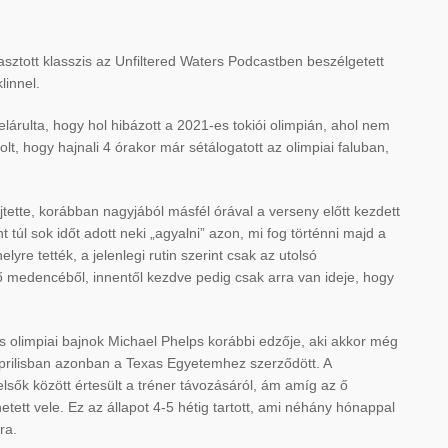
asztott klasszis az Unfiltered Waters Podcastben beszélgetett
linnel.
árulta, hogy hol hibázott a 2021-es tokiói olimpián, ahol nem
volt, hogy hajnali 4 órakor már sétálogatott az olimpiai faluban,
jtette, korábban nagyjából másfél órával a verseny előtt kezdett
nt túl sok időt adott neki „agyalni” azon, mi fog történni majd a
re tették, a jelenlegi rutin szerint csak az utolsó
ítő medencéből, innentől kezdve pedig csak arra van ideje, hogy
os olimpiai bajnok Michael Phelps korábbi edzője, aki akkor még
 áprilisban azonban a Texas Egyetemhez szerződött. A
lsők között értesült a tréner távozásáról, ám amíg az ő
ett vele. Ez az állapot 4-5 hétig tartott, ami néhány hónappal
ra.