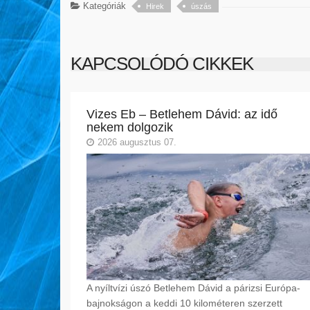
Kategóriák
Hirek
úszás
KAPCSOLÓDÓ CIKKEK
Vizes Eb – Betlehem Dávid: az idő
nekem dolgozik
2026 augusztus 07.
A nyíltvízi úszó Betlehem Dávid a párizsi Európa-
bajnokságon a keddi 10 kilométeren szerzett