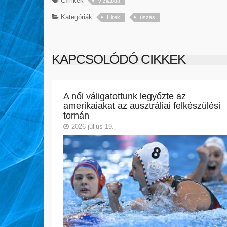
Címkék
vízilabda
Kategóriák
Hirek
úszás
KAPCSOLÓDÓ CIKKEK
A női váligatottunk legyőzte az
amerikaiakat az ausztráliai felkészülési
tornán
2026 július 19.