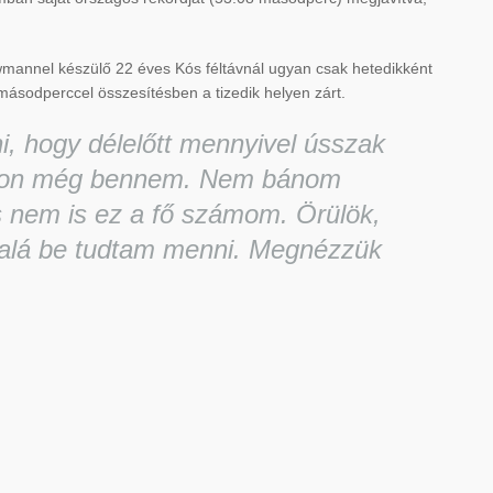
mannel készülő 22 éves Kós féltávnál ugyan csak hetedikként
98 másodperccel összesítésben a tizedik helyen zárt.
ni, hogy délelőtt mennyivel ússzak
djon még bennem. Nem bánom
 nem is ez a fő számom. Örülök,
 alá be tudtam menni. Megnézzük