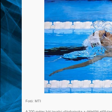
Fotó: MTI
A 200 méter hát tavalyi világbajnoka a délelőtti előfu