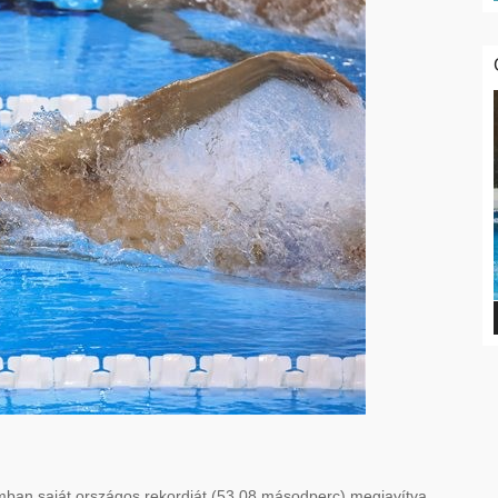
tamban saját országos rekordját (53.08 másodperc) megjavítva,