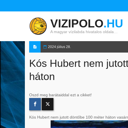
VIZIPOLO
.HU
A magyar vízilabda hivatalos oldala…
2024 július 28.
Kós Hubert nem jutot
háton
Oszd meg barátaiddal ezt a cikket!
Kós Hubert nem jutott döntőbe 100 méter háton vasár