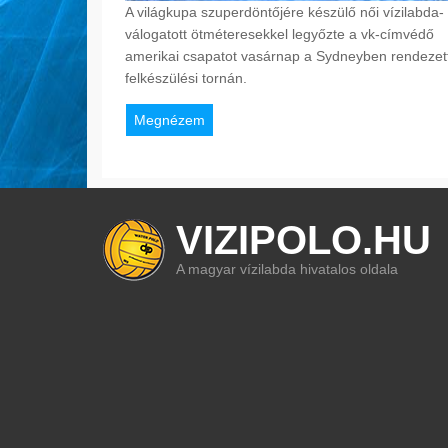
A világkupa szuperdöntőjére készülő női vízilabda-
válogatott ötméteresekkel legyőzte a vk-címvédő
amerikai csapatot vasárnap a Sydneyben rendezet
felkészülési tornán.
Megnézem
VIZIPOLO.HU
A magyar vízilabda hivatalos oldala