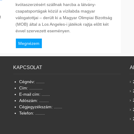
kvótaszerzésért szállnak harcba a látvány-
csapatsportágak közül a vízilabda magyar
t
válogatottjai – derült ki a Magyar Olimpiai Bizottság
(MOB) által a Los Angeles-i játékok rajtja előtt két
évvel szervezett eseményen.
Megnézem
KAPCSOLAT
A
Cégnév: .......
Cím: ...........
E-mail cím: .......
Adószám: ........
Cégjegyzékszám: .......
Telefon: ........