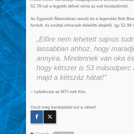
52.78-cal a legjobb idővel várta az esti középdöntőt.
Az Egyesült Államokban tanuló és a legendás Bob Bow
fordult, és ezúttal elmaradt délelőtti idejétől, így 52.
„Előre nem lehetett sajnos tud
lassabban ahhoz, hogy mara
annyira. Mindennek van oka és
hogy kétszer is 53 másodperc
majd a kétszáz hátat!”
– nyilatkozta az MTI-nek Kós.
Oszd meg barátaiddal ezt a cikket!