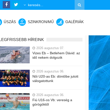
ÚSZÁS
SZINKRON/MŰ
GALÉRIÁK
LEGFRISSEBB HÍREINK
2026 augusztus 07.
Vizes Eb – Betlehem Dávid: az
idő nekem dolgozik
2026 augusztus 06.
Női U20-as Eb: döntőbe jutott
válogatottunk
2026 augusztus 06.
Fiú U16-os Vb: vereség a
görögöktől