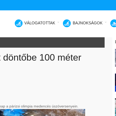
VÁLOGATOTTAK
BAJNOKSÁGOK
t döntőbe 100 méter
nap a párizsi olimpia medencés úszóversenyein.