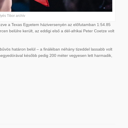
llyés Tibor archív
kezve a Texas Egyetem háziversenyén az előfutamban 1:54.85
ercen belülre került, az eddigi első a dél-afrikai Peter Coetze volt
 bűvös határon belül – a fináléban néhány tizeddel lassabb volt
 negyedórával később pedig 200 méter vegyesen lett harmadik,