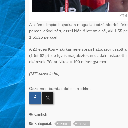
MTI/I
A szám olimpiai bajnoka a magaslati edzőtáborból ér
perces idővel zárt, ezzel idén ő lett az első, aki 1:55 p
1:55.26 perccel
A 23 éves Kós – aki karrierje során hatodszor úszott a
(1:55.62 p), de így is magabiztosan diadalmaskodott,
akárcsak Pádár Nikolett 100 méter gyorson.
(MTI-vizipolo.hu)
Oszd meg barátaiddal ezt a cikket!
Címkék
Kategóriák
Hirek
úszás