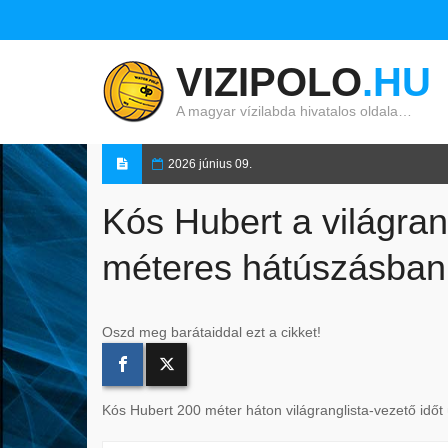
VIZIPOLO
.HU
A magyar vízilabda hivatalos oldala…
2026 június 09.
Kós Hubert a világrang
méteres hátúszásban
Oszd meg barátaiddal ezt a cikket!
Kós Hubert 200 méter háton világranglista-vezető időt 