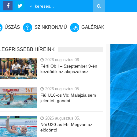
ÚSZÁS
SZINKRON/MŰ
GALÉRIÁK
LEGFRISSEBB HÍREINK
2026 augusztus 06.
Férfi Ob I – Szeptember 9-én
kezdődik az alapszakasz
2026 augusztus 05.
Fiú U16-os Vb: Malajzia sem
jelentett gondot
2026 augusztus 05.
Női U20-as Eb: Megvan az
elődöntő