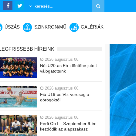
ÚSZÁS
SZINKRON/MŰ
GALÉRIÁK
LEGFRISSEBB HÍREINK
2026 augusztus 06.
Női U20-as Eb: döntőbe jutott
válogatottunk
2026 augusztus 06.
Fiú U16-os Vb: vereség a
görögöktől
2026 augusztus 06.
Férfi Ob I – Szeptember 9-én
kezdődik az alapszakasz