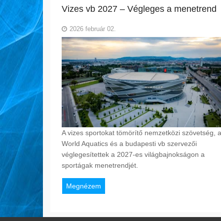
Vizes vb 2027 – Végleges a menetrend
2026 február 02.
A vizes sportokat tömörítő nemzetközi szövetség, 
World Aquatics és a budapesti vb szervezői
véglegesítettek a 2027-es világbajnokságon a
sportágak menetrendjét.
Megnézem