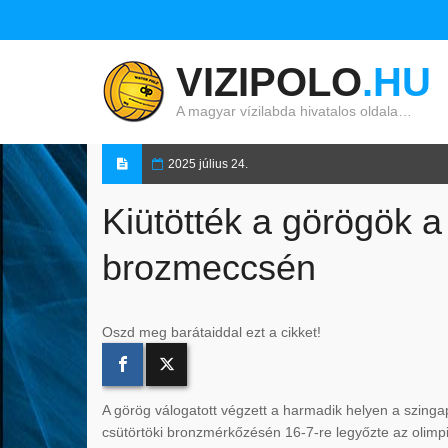
VIZIPOLO
.HU
A magyar vízilabda hivatalos oldala…
2025 július 24.
Kiütötték a görögök a
brozmeccsén
Oszd meg barátaiddal ezt a cikket!
A görög válogatott végzett a harmadik helyen a szingap
csütörtöki bronzmérkőzésén 16-7-re legyőzte az olimp