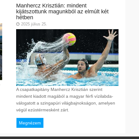
Manhercz Krisztián: mindent
kijátszottunk magunkból az elmúlt két
hétben
2025 július 25.
a
A csapatkapitány Manhercz Krisztián szerint
mindent kiadott magából a magyar férfi vízilabda-
válogatott a szingapúri világbajnokságon, amelyen
végül ezüstérmesként zárt.
Megnézem