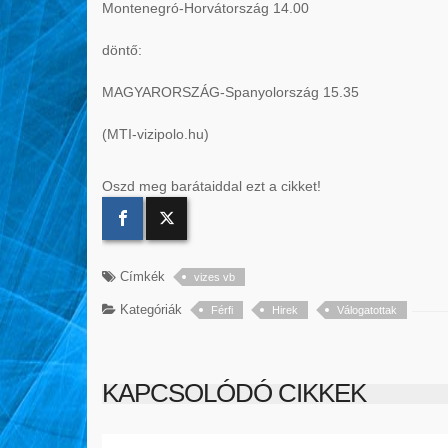
Montenegró-Horvátország 14.00
döntő:
MAGYARORSZÁG-Spanyolország 15.35
(MTI-vizipolo.hu)
Oszd meg barátaiddal ezt a cikket!
Címkék
vizes vb
Kategóriák
Férfi
Hirek
Válogatottak
KAPCSOLÓDÓ CIKKEK