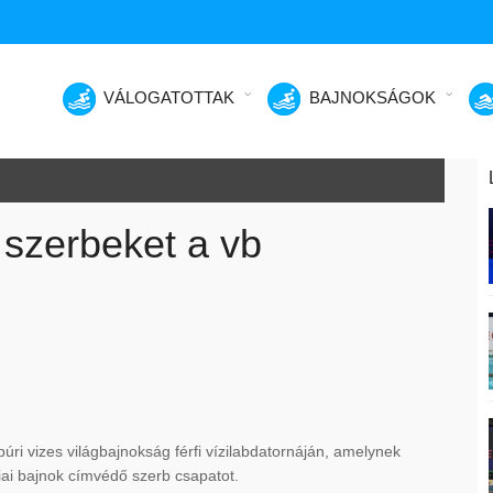
VÁLOGATOTTAK
BAJNOKSÁGOK
 szerbeket a vb
úri vizes világbajnokság férfi vízilabdatornáján, amelynek
iai bajnok címvédő szerb csapatot.