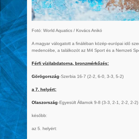
Fotó: World Aquatics / Kovács Anikó
A magyar válogatott a fináléban közép-európai idő szer
medencébe, a találkozót az M4 Sport és a Nemzeti Spor
Férfi vízilabdatorna,
bronzmérkőzés:
Görögország
-Szerbia 16-7 (2-2, 6-0, 3-3, 5-2)
a 7. helyért:
Olaszország
-Egyesült Államok 9-8 (3-3, 2-1, 2-2, 2-2)
később:
az 5. helyért: