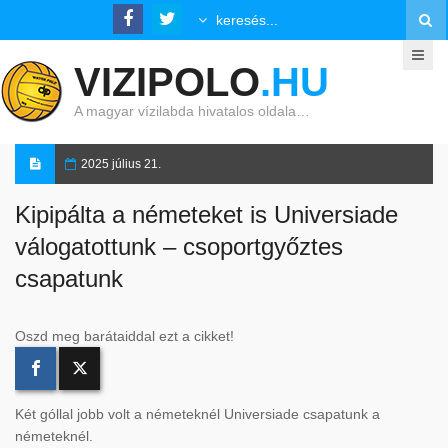
VIZIPOLO
.HU
A magyar vízilabda hivatalos oldala…
2025 július 21.
Kipipálta a németeket is Universiade
válogatottunk – csoportgyőztes
csapatunk
Oszd meg barátaiddal ezt a cikket!
Két góllal jobb volt a németeknél Universiade csapatunk a
németeknél.