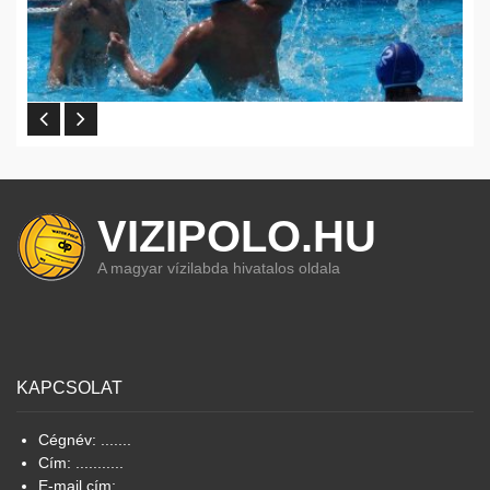
VIZIPOLO.HU
A magyar vízilabda hivatalos oldala
KAPCSOLAT
Cégnév: .......
Cím: ...........
E-mail cím: .......