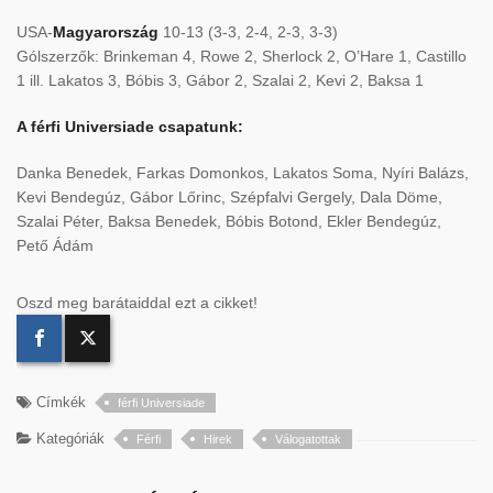
USA-
Magyarország
10-13 (3-3, 2-4, 2-3, 3-3)
Gólszerzők: Brinkeman 4, Rowe 2, Sherlock 2, O’Hare 1, Castillo
1 ill. Lakatos 3, Bóbis 3, Gábor 2, Szalai 2, Kevi 2, Baksa 1
A férfi Universiade csapatunk:
Danka Benedek, Farkas Domonkos, Lakatos Soma, Nyíri Balázs,
Kevi Bendegúz, Gábor Lőrinc, Szépfalvi Gergely, Dala Döme,
Szalai Péter, Baksa Benedek, Bóbis Botond, Ekler Bendegúz,
Pető Ádám
Oszd meg barátaiddal ezt a cikket!
Címkék
férfi Universiade
Kategóriák
Férfi
Hirek
Válogatottak