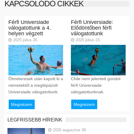
KAPCSOLÓDÓ CIKKEK
Férfi Universiade
Férfi Universiade:
válogatottunk a 4.
Elődöntőben férfi
helyen végzett
válogatottunk
2025 július 26.
2025 július 23.
Ötméteresek után kapott ki a
Chile nem jelentett gondot
németektől a megtépázott
férfi Universiade
Universiade válogatottunk.
válogatottunknak.
Megnézem
Megnézem
LEGFRISSEBB HÍREINK
2026 augusztus 08.