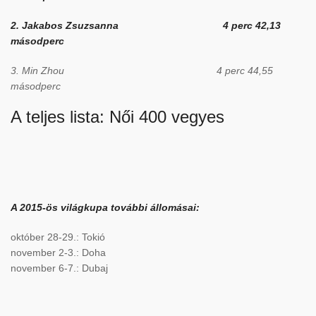
2. Jakabos Zsuzsanna 4 perc 42,13
másodperc
3. Min Zhou 4 perc 44,55
másodperc
A teljes lista:
Női 400 vegyes
A 2015-ös világkupa további áll
omása
i:
október 28-29.: Tokió
november 2-3.: Doha
november 6-7.: Dubaj