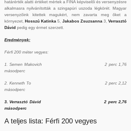
határérték alatti értéket mértek a FINA képviselői és versenyzésre
alkalmasra nyilvánították a szingapúri uszoda légkörét. Magyar
versenyzőink kitettek magukért, nem zavarta meg őket a
környezet,
Hosszú Katinka
5,
Jakabos Zsuzsanna
3,
Verrasztó
Dávid
pedig egy érmet szerzett.
Eredmények:
Férfi 200 méter vegyes:
1. Semen Makovich 2 perc 1,76
másodperc
2. Kenneth To 2 perc 2,12
másodperc
3. Verrasztó Dávid 2 perc 2,76
másodperc
A teljes lista:
Férfi 200 vegyes