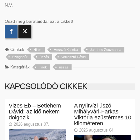
N.V.
Oszd meg barátaiddal ezt a cikket!
Címkék
Hirek
Hosszú Katinka
Jakabos Zsuzsanna
Szingapúr
úszás
Verrasztó Dávid
Kategóriák
Hirek
úszás
KAPCSOLÓDÓ CIKKEK
Vizes Eb – Betlehem
A nyíltvízi úszó
Dávid: az idő nekem
Mihályvári-Farkas
dolgozik
Viktória ezüstérmes 10
kilométeren
2026 augusztus 07.
2026 augusztus 04.