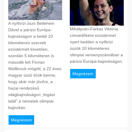
A nyíltvízi úszó Betlehem
Mihályvári-Farkas Viktória
Dávid a párizsi Európa-
címvédőként ezüstérmet
bajnokságon a keddi 10
nyert kedden a nyíltvízi
kilométeren szerzett
úszók 10 kilométeres
ezüstérmét követően,
olimpiai versenyszámában a
szerdán 5 kilométeren is
párizsi Európa-bajnokságon.
második lett Florian
Wellbrock mögött; a 22 éves
Megnézem
magyar úszó bízik benne,
hogy akár már jövőre, a
hazai rendezésű
világbajnokságon „fogást
talál” a németek olimpiai
bajnokán.
Megnézem