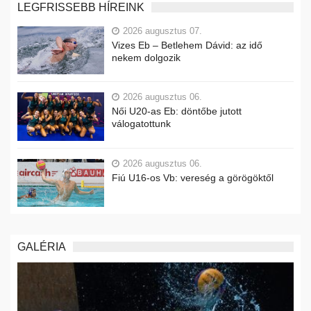
LEGFRISSEBB HÍREINK
2026 augusztus 07.
Vizes Eb – Betlehem Dávid: az idő
nekem dolgozik
2026 augusztus 06.
Női U20-as Eb: döntőbe jutott
válogatottunk
2026 augusztus 06.
Fiú U16-os Vb: vereség a görögöktől
GALÉRIA