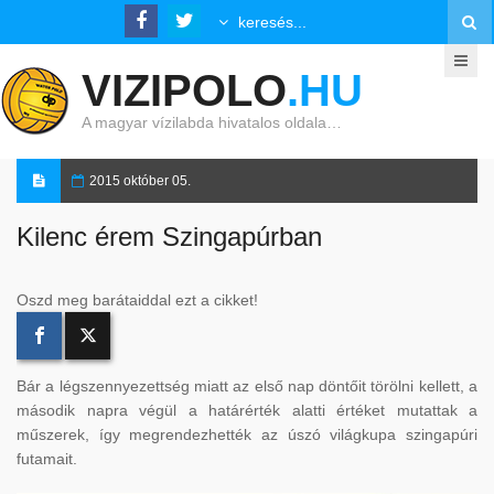
VIZIPOLO
.HU
A magyar vízilabda hivatalos oldala…
2015 október 05.
Kilenc érem Szingapúrban
Oszd meg barátaiddal ezt a cikket!
Bár a légszennyezettség miatt az első nap döntőit törölni kellett, a
második napra végül a határérték alatti értéket mutattak a
műszerek, így megrendezhették az úszó világkupa szingapúri
futamait.