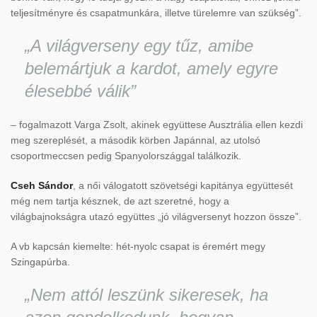
teljesítményre és csapatmunkára, illetve türelemre van szükség”.
„A világverseny egy tűz, amibe
belemártjuk a kardot, amely egyre
élesebbé válik”
– fogalmazott Varga Zsolt, akinek együttese Ausztrália ellen kezdi
meg szereplését, a második körben Japánnal, az utolsó
csoportmeccsen pedig Spanyolországgal találkozik.
Cseh Sándor
, a női válogatott szövetségi kapitánya együttesét
még nem tartja késznek, de azt szeretné, hogy a
világbajnokságra utazó együttes „jó világversenyt hozzon össze”.
A vb kapcsán kiemelte: hét-nyolc csapat is éremért megy
Szingapúrba.
„Nem attól leszünk sikeresek, ha