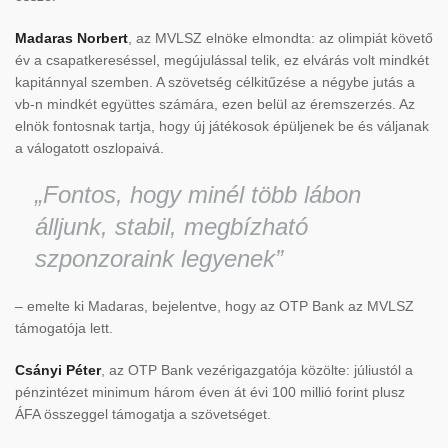
Madaras Norbert
, az MVLSZ elnöke elmondta: az olimpiát követő
év a csapatkereséssel, megújulással telik, ez elvárás volt mindkét
kapitánnyal szemben. A szövetség célkitűzése a négybe jutás a
vb-n mindkét együttes számára, ezen belül az éremszerzés. Az
elnök fontosnak tartja, hogy új játékosok épüljenek be és váljanak
a válogatott oszlopaivá.
„Fontos, hogy minél több lábon
álljunk, stabil, megbízható
szponzoraink legyenek”
– emelte ki Madaras, bejelentve, hogy az OTP Bank az MVLSZ
támogatója lett.
Csányi Péter
, az OTP Bank vezérigazgatója közölte: júliustól a
pénzintézet minimum három éven át évi 100 millió forint plusz
ÁFA összeggel támogatja a szövetséget.