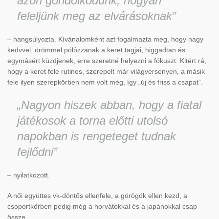
azon gondolkodunk, hogyan
feleljünk meg az elvárásoknak”
– hangsúlyozta. Kívánalomként azt fogalmazta meg, hogy nagy
kedvvel, örömmel pólózzanak a keret tagjai, higgadtan és
egymásért küzdjenek, erre szeretné helyezni a fókuszt. Kitért rá,
hogy a keret fele rutinos, szerepelt már világversenyen, a másik
fele ilyen szerepkörben nem volt még, így „új és friss a csapat”.
„Nagyon hiszek abban, hogy a fiatal
játékosok a torna előtti utolsó
napokban is rengeteget tudnak
fejlődni”
– nyilatkozott.
A női együttes vk-döntős ellenfele, a görögök ellen kezd, a
csoportkörben pedig még a horvátokkal és a japánokkal csap
össze.