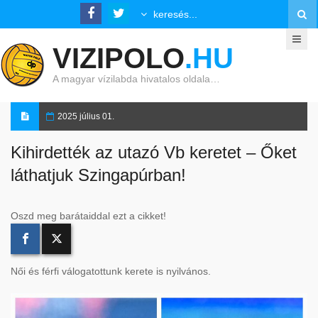
VIZIPOLO
.HU
A magyar vízilabda hivatalos oldala…
2025 július 01.
Kihirdették az utazó Vb keretet – Őket
láthatjuk Szingapúrban!
Oszd meg barátaiddal ezt a cikket!
Női és férfi válogatottunk kerete is nyilvános.