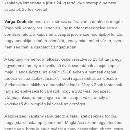
kapitánya ismertette a július 24-ig tartó vb-n szereplő nemzeti
csapatok 15 fős keretét.
Varga Zsolt
elmondta: sok stresszes óra van a döntések mögött.
Vogelnek komoly sérülése van, így mindent mérlegelve arra a
döntésre jutott, a kapus és a csapat jövője szempontjából fontos,
hogy megoldja csípőproblémáját, amely miatt műtét vár rá, ezért
nem segítheti a csapatot Szingapúrban.
A kapitány kiemelte: a felkészülésben résztvevő 23 főt tartja egy
egységnek, amely a következő évek csapatának alapját képezi
majd. Hangsúlyozta, az elmúlt 15-16 évben a nemzeti csapat
„adósa volt az átalakulásnak”, mivel ragaszkodtak az idősebb
játékosokhoz, akikben a megoldást látták. Varga Zsolt fontosnak
tartja az építkezési folyamatot, hogy a 2027-es, budapesti
világbajnokságra meglegyen a férfi csapat váza, amely a
következő évi olimpián képviseli az országot.
A szövetségi kapitány rámutatott: a fiatal játékosoknak fontos,
hogy „stabilitásba épüljenek be”. Meglátása szerint együttesében
benne van, hogy le tudja győzni a nagy csapatokat, ehhez „extra