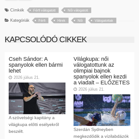
Címkék
Férfi válogatott
Női válogatott
Kategóriák
Férfi
Hirek
Női
Válogatottak
KAPCSOLÓDÓ CIKKEK
Cseh Sándor: A
Világkupa: női
spanyolok ellen bármi
válogatottunk az
lehet
olimpiai bajnok
spanyolok ellen kezdi
2026 július 21.
a viadalt – ELŐZETES
2026 július 21.
A szövetségi kapitány a
világkupa előtti esélyekről
Szerdán Sydneyben
beszélt.
megkezdődik a vízilabdázók