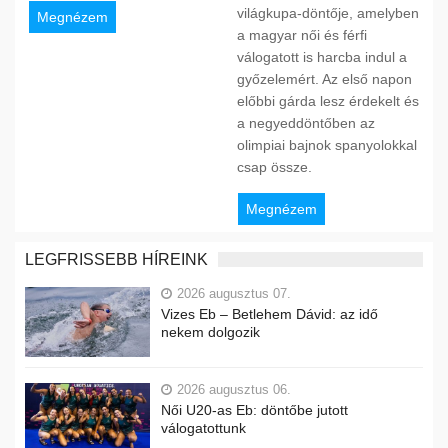
világkupa-döntője, amelyben
Megnézem
a magyar női és férfi
válogatott is harcba indul a
győzelemért. Az első napon
előbbi gárda lesz érdekelt és
a negyeddöntőben az
olimpiai bajnok spanyolokkal
csap össze.
Megnézem
LEGFRISSEBB HÍREINK
2026 augusztus 07.
Vizes Eb – Betlehem Dávid: az idő
nekem dolgozik
2026 augusztus 06.
Női U20-as Eb: döntőbe jutott
válogatottunk