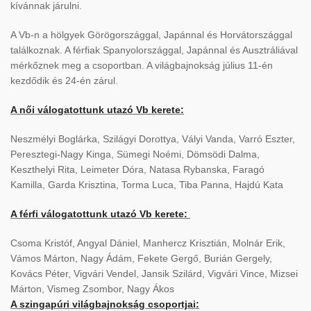
kívánnak járulni.
A Vb-n a hölgyek Görögországgal, Japánnal és Horvátországgal
találkoznak. A férfiak Spanyolországgal, Japánnal és Ausztráliával
mérkőznek meg a csoportban. A világbajnokság július 11-én
kezdődik és 24-én zárul.
A női válogatottunk utazó Vb kerete:
Neszmélyi Boglárka, Szilágyi Dorottya, Vályi Vanda, Varró Eszter,
Peresztegi-Nagy Kinga, Sümegi Noémi, Dömsödi Dalma,
Keszthelyi Rita, Leimeter Dóra, Natasa Rybanska, Faragó
Kamilla, Garda Krisztina, Torma Luca, Tiba Panna, Hajdú Kata
A férfi válogatottunk utazó Vb kerete:
Csoma Kristóf, Angyal Dániel, Manhercz Krisztián, Molnár Erik,
Vámos Márton, Nagy Ádám, Fekete Gergő, Burián Gergely,
Kovács Péter, Vigvári Vendel, Jansik Szilárd, Vigvári Vince, Mizsei
Márton, Vismeg Zsombor, Nagy Ákos
A szingapúri világbajnokság csoportjai: