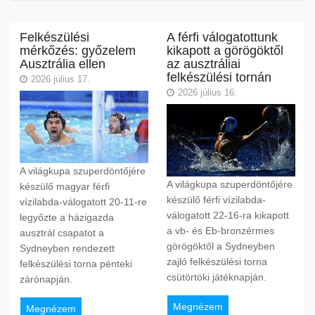
Felkészülési
A férfi válogatottunk
mérkőzés: győzelem
kikapott a görögöktől
Ausztrália ellen
az ausztráliai
felkészülési tornán
2026 július 17.
2026 július 16.
A világkupa szuperdöntőjére
A világkupa szuperdöntőjére
készülő magyar férfi
készülő férfi vízilabda-
vízilabda-válogatott 20-11-re
válogatott 22-16-ra kikapott
legyőzte a házigazda
a vb- és Eb-bronzérmes
ausztrál csapatot a
görögöktől a Sydneyben
Sydneyben rendezett
zajló felkészülési torna
felkészülési torna pénteki
csütörtöki játéknapján.
zárónapján.
Megnézem
Megnézem